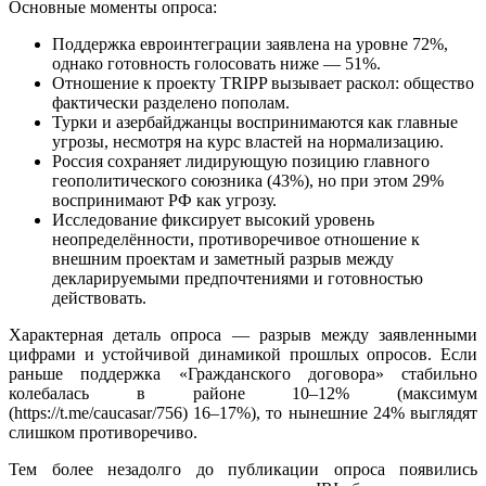
Основные моменты опроса:
Поддержка евроинтеграции заявлена на уровне 72%,
однако готовность голосовать ниже — 51%.
Отношение к проекту TRIPP вызывает раскол: общество
фактически разделено пополам.
Турки и азербайджанцы воспринимаются как главные
угрозы, несмотря на курс властей на нормализацию.
Россия сохраняет лидирующую позицию главного
геополитического союзника (43%), но при этом 29%
воспринимают РФ как угрозу.
Исследование фиксирует высокий уровень
неопределённости, противоречивое отношение к
внешним проектам и заметный разрыв между
декларируемыми предпочтениями и готовностью
действовать.
Характерная деталь опроса — разрыв между заявленными
цифрами и устойчивой динамикой прошлых опросов. Если
раньше поддержка «Гражданского договора» стабильно
колебалась в районе 10–12% (максимум
(https://t.me/caucasar/756) 16–17%), то нынешние 24% выглядят
слишком противоречиво.
Тем более незадолго до публикации опроса появились