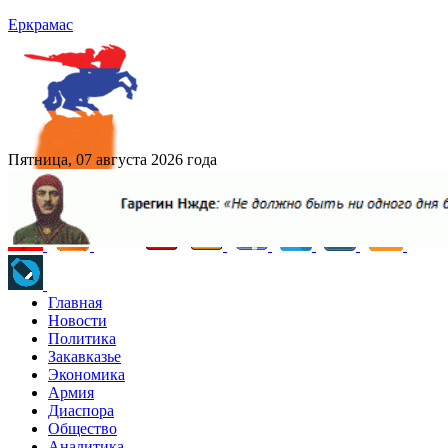
Еркрамас
Пятница, 07 августа 2026 года
Главная
Новости
Политика
Закавказье
Экономика
Армия
Диаспора
Общество
Аналитика