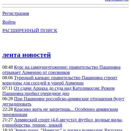
Регистрация
Войти
РАСШИРЕННЫЙ ПОИСК
лента новостей
08:48
Курс на самоуничтожение: правительство Пашиняна
отрывает Армению от союзников
08:06
Турецкий капкан: правительство Пашиняна строит
коридоры для соседей в ущерб Армении
07:11
От сдачи Арцаха до суда над Католикосом: Режим
Пашиняна пробил очередное дно
06:28
При Пашиняне российско-армянские отношения будут
деградировать
22:28
Красиво жить не запретишь... Особенно армянским
чиновникам
21:27
Армянский спорт (4-6 августа): футбол, водные виды,
единоборства, теннис, хоккей
18:10
Энвер-паша, "Немесис" и логика возмездия: Расплата