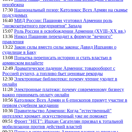
неизбежна
17:30
Национальный позор: Католикос Всех Армян на скамье
подсудимых
16:40
МИД России: Пашинян уготовил Армении роль
"низкозатратного предприятия" Запада
15:07
Роль России в освобождении Армении (XVIII–XX вв.)
13:36
Никол Пашинян переходит к формуле "вечного"
правления
13:22
Закон силы вместо силы закона: Давид Ишханян о
судилище в Баку
13:08
Попытка переписать историю и стать властью в
армянском вилайете
12:49
Драматическое падение Армении: товарооборот с
Россией рухнул, а топливо бьет ценовые рекорды
12:30
Электронные библиотеки: почему чтение уходит в
онлайн
11:28
Электронные платежи: почему современному бизнесу
важно принимать оплату онлайн
10:56
Католикос Всех Армян и 6 епископов примут участие в
первом судебном заседании
10:36
Правительство Армении: Когда "естественный"
интеллект хромает, искусственный уже не поможет
09:51
Фронт "НЕТ": Ишхан Сагателян призвал к тотальной
мобилизации против действий властей
09:22
Пешка в игре титанов: Армения платит за провалы