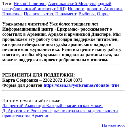
Теги:
Никол Пашинян
,
Американский Международный
республиканский институт (IRI)
,
Новости
,
новости Армении
,
Политика
,
Правительство
,
Парламент
,
Выборы
,
Опрос
Уважаемые читатели! Уже более тридцати лет
Информационный центр «Еркрамас» рассказывает о
событиях в Армении, Арцахе и армянской Диаспоре. Мы
продолжаем эту работу благодаря поддержке читателей,
которым небезразличны судьба армянского народа и
независимая журналистика. Если вы цените нашу работу
и хотите, чтобы «Еркрамас» продолжал развиваться, вы
можете поддержать проект добровольным взносом.
РЕКВИЗИТЫ ДЛЯ ПОДДЕРЖКИ:
Карта Сбербанка – 2202 2072 1610 0373
Форма для донатов
https://dzen.ru/yerkramas?donate=true
По этим темам читайте также
Лаврентий Амшенци: Каждый спасается как может
Д. Арутюнян: Рост цен серьезно отразился на деятельности
правительства Армении
На главную