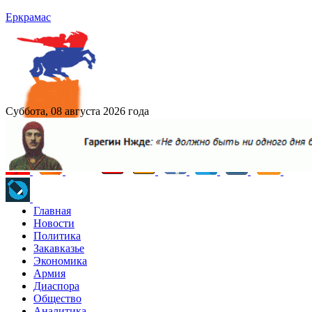
Еркрамас
Суббота, 08 августа 2026 года
Главная
Новости
Политика
Закавказье
Экономика
Армия
Диаспора
Общество
Аналитика