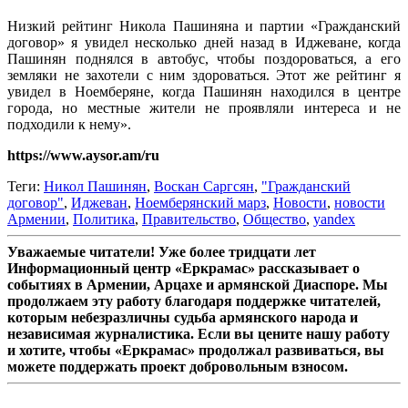
Низкий рейтинг Никола Пашиняна и партии «Гражданский
договор» я увидел несколько дней назад в Иджеване, когда
Пашинян поднялся в автобус, чтобы поздороваться, а его
земляки не захотели с ним здороваться. Этот же рейтинг я
увидел в Ноемберяне, когда Пашинян находился в центре
города, но местные жители не проявляли интереса и не
подходили к нему».
https://www.aysor.am/ru
Теги:
Никол Пашинян
,
Воскан Саргсян
,
"Гражданский
договор"
,
Иджеван
,
Ноемберянский марз
,
Новости
,
новости
Армении
,
Политика
,
Правительство
,
Общество
,
yandex
Уважаемые читатели! Уже более тридцати лет
Информационный центр «Еркрамас» рассказывает о
событиях в Армении, Арцахе и армянской Диаспоре. Мы
продолжаем эту работу благодаря поддержке читателей,
которым небезразличны судьба армянского народа и
независимая журналистика. Если вы цените нашу работу
и хотите, чтобы «Еркрамас» продолжал развиваться, вы
можете поддержать проект добровольным взносом.