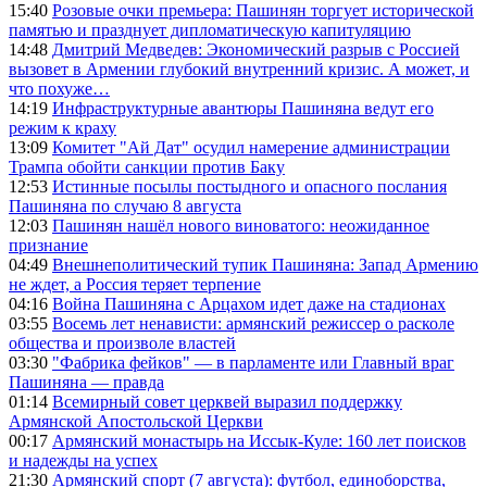
15:40
Розовые очки премьера: Пашинян торгует исторической
памятью и празднует дипломатическую капитуляцию
14:48
Дмитрий Медведев: Экономический разрыв с Россией
вызовет в Армении глубокий внутренний кризис. А может, и
что похуже…
14:19
Инфраструктурные авантюры Пашиняна ведут его
режим к краху
13:09
Комитет "Ай Дат" осудил намерение администрации
Трампа обойти санкции против Баку
12:53
Истинные посылы постыдного и опасного послания
Пашиняна по случаю 8 августа
12:03
Пашинян нашёл нового виноватого: неожиданное
признание
04:49
Внешнеполитический тупик Пашиняна: Запад Армению
не ждет, а Россия теряет терпение
04:16
Война Пашиняна с Арцахом идет даже на стадионах
03:55
Восемь лет ненависти: армянский режиссер о расколе
общества и произволе властей
03:30
"Фабрика фейков" — в парламенте или Главный враг
Пашиняна — правда
01:14
Всемирный совет церквей выразил поддержку
Армянской Апостольской Церкви
00:17
Армянский монастырь на Иссык-Куле: 160 лет поисков
и надежды на успех
21:30
Армянский спорт (7 августа): футбол, единоборства,