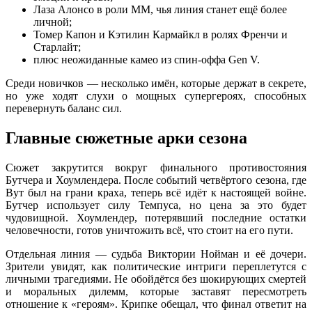
Лаза Алонсо в роли ММ, чья линия станет ещё более
личной;
Томер Капон и Кэтилин Кармайкл в ролях Френчи и
Старлайт;
плюс неожиданные камео из спин-оффа Gen V.
Среди новичков — несколько имён, которые держат в секрете,
но уже ходят слухи о мощных супергероях, способных
перевернуть баланс сил.
Главные сюжетные арки сезона
Сюжет закрутится вокруг финального противостояния
Бутчера и Хоумлендера. После событий четвёртого сезона, где
Вут был на грани краха, теперь всё идёт к настоящей войне.
Бутчер использует силу Темпуса, но цена за это будет
чудовищной. Хоумлендер, потерявший последние остатки
человечности, готов уничтожить всё, что стоит на его пути.
Отдельная линия — судьба Виктории Нойман и её дочери.
Зрители увидят, как политические интриги переплетутся с
личными трагедиями. Не обойдётся без шокирующих смертей
и моральных дилемм, которые заставят пересмотреть
отношение к «героям». Крипке обещал, что финал ответит на