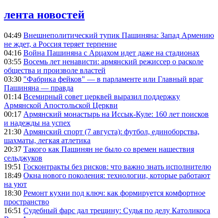
лента новостей
04:49
Внешнеполитический тупик Пашиняна: Запад Армению
не ждет, а Россия теряет терпение
04:16
Война Пашиняна с Арцахом идет даже на стадионах
03:55
Восемь лет ненависти: армянский режиссер о расколе
общества и произволе властей
03:30
"Фабрика фейков" — в парламенте или Главный враг
Пашиняна — правда
01:14
Всемирный совет церквей выразил поддержку
Армянской Апостольской Церкви
00:17
Армянский монастырь на Иссык-Куле: 160 лет поисков
и надежды на успех
21:30
Армянский спорт (7 августа): футбол, единоборства,
шахматы, легкая атлетика
20:37
Такого как Пашинян не было со времен нашествия
сельджуков
19:51
Госконтракты без рисков: что важно знать исполнителю
18:49
Окна нового поколения: технологии, которые работают
на уют
18:30
Ремонт кухни под ключ: как формируется комфортное
пространство
16:51
Судебный фарс дал трещину: Судья по делу Католикоса