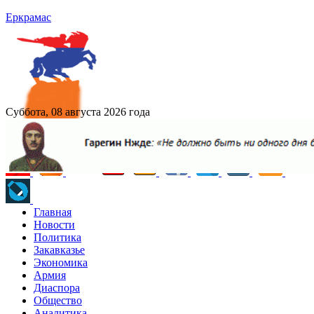
Еркрамас
Суббота, 08 августа 2026 года
Главная
Новости
Политика
Закавказье
Экономика
Армия
Диаспора
Общество
Аналитика