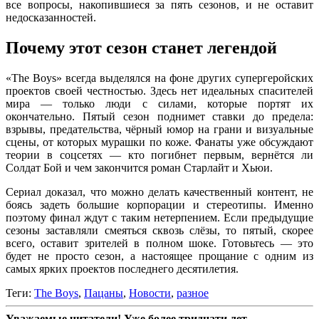
все вопросы, накопившиеся за пять сезонов, и не оставит
недосказанностей.
Почему этот сезон станет легендой
«The Boys» всегда выделялся на фоне других супергеройских
проектов своей честностью. Здесь нет идеальных спасителей
мира — только люди с силами, которые портят их
окончательно. Пятый сезон поднимет ставки до предела:
взрывы, предательства, чёрный юмор на грани и визуальные
сцены, от которых мурашки по коже. Фанаты уже обсуждают
теории в соцсетях — кто погибнет первым, вернётся ли
Солдат Бой и чем закончится роман Старлайт и Хьюи.
Сериал доказал, что можно делать качественный контент, не
боясь задеть большие корпорации и стереотипы. Именно
поэтому финал ждут с таким нетерпением. Если предыдущие
сезоны заставляли смеяться сквозь слёзы, то пятый, скорее
всего, оставит зрителей в полном шоке. Готовьтесь — это
будет не просто сезон, а настоящее прощание с одним из
самых ярких проектов последнего десятилетия.
Теги:
The Boys
,
Пацаны
,
Новости
,
разное
Уважаемые читатели! Уже более тридцати лет