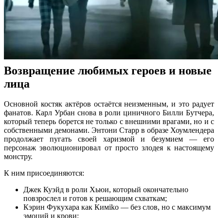
Возвращение любимых героев и новые
лица
Основной костяк актёров остаётся неизменным, и это радует
фанатов. Карл Урбан снова в роли циничного Билли Бутчера,
который теперь борется не только с внешними врагами, но и с
собственными демонами. Энтони Старр в образе Хоумлендера
продолжает пугать своей харизмой и безумием — его
персонаж эволюционировал от просто злодея к настоящему
монстру.
К ним присоединяются:
Джек Куэйд в роли Хьюи, который окончательно
повзрослел и готов к решающим схваткам;
Кэрин Фукухара как Кимiko — без слов, но с максимум
эмоций и крови;