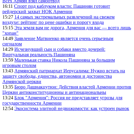
Всех Армян взял самоотвод
16:11
Спорт под каблуком власти: Пашинян готовит
рейдерский захват НОК Армении
15:27
14 самых экстремальных развлечений на свежем
воздухе: рейтинг по цене ошибки и порогу входа
15:15
Эта земля вам не дорога, Армения для вас — всего лишь
"хопан"
14:49
Заявление Матвиенко является очень серьезным
сигналом
14:29
Исчезнувший сын и собаки вместо дочерей:
Виртуальная реальность Пашиняна
13:59
Маленькая ставка Никола Пашиняна за большим
игровым столом
13:43
Армянский патриархат Иерусалима: Нужно встать на
защиту свободы, единства, автономии и достоинства
Армянской церкви
13:35
Бюро Дашнакцутюн: Действия властей Армении против
Церкви антиконституционны и антинациональны
13:24
Блок "Армения": Россия не представляет угрозы для
государственности Армении
12:54
Экосистема элитной недвижимости: как устроен рынок