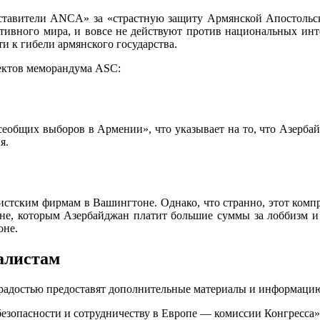
ставители ANCA» за «страстную защиту Армянской Апостольс
ктивного мира, и вовсе не действуют против национальных инт
и к гибели армянского государства.
пектов меморандума ASC:
общих выборов в Армении», что указывает на то, что Азербай
я.
истским фирмам в Вашингтоне. Однако, что странно, этот комп
, которым Азербайджан платит большие суммы за лоббизм и P
оне.
алистам
 радостью предоставят дополнительные материалы и информаци
опасности и сотрудничеству в Европе — комиссии Конгресса».