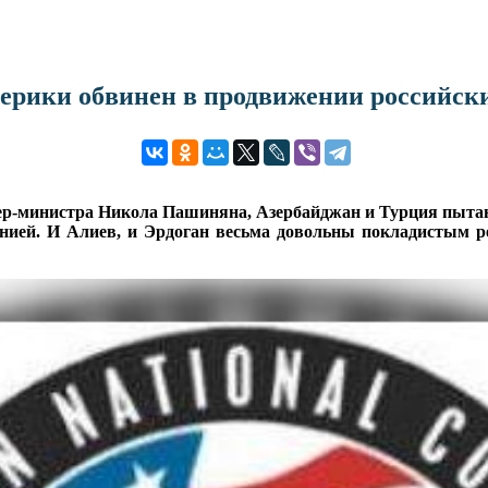
рики обвинен в продвижении российски
мьер-министра Никола Пашиняна, Азербайджан и Турция пыт
нией. И Алиев, и Эрдоган весьма довольны покладистым 