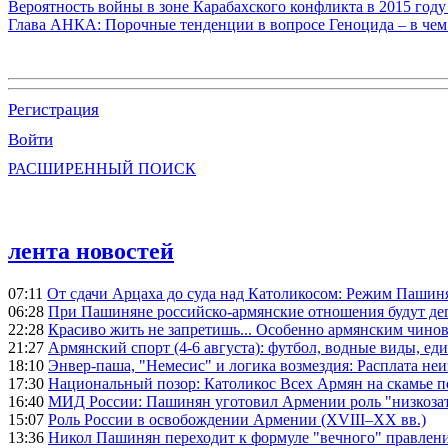
Вероятность войны в зоне Карабахского конфликта в 2015 году
Глава АНКА: Порочные тенденции в вопросе Геноцида – в чем
Регистрация
Войти
РАСШИРЕННЫЙ ПОИСК
лента новостей
07:11
От сдачи Арцаха до суда над Католикосом: Режим Пашин
06:28
При Пашиняне российско-армянские отношения будут де
22:28
Красиво жить не запретишь... Особенно армянским чино
21:27
Армянский спорт (4-6 августа): футбол, водные виды, еди
18:10
Энвер-паша, "Немесис" и логика возмездия: Расплата не
17:30
Национальный позор: Католикос Всех Армян на скамье 
16:40
МИД России: Пашинян уготовил Армении роль "низкозат
15:07
Роль России в освобождении Армении (XVIII–XX вв.)
13:36
Никол Пашинян переходит к формуле "вечного" правлен