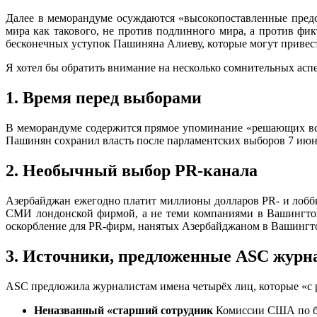
Далее в меморандуме осуждаются «высокопоставленные пред
мира как такового, не против подлинного мира, а против фи
бесконечных уступок Пашиняна Алиеву, которые могут привест
Я хотел бы обратить внимание на несколько сомнительных ас
1. Время перед выборами
В меморандуме содержится прямое упоминание «решающих все
Пашинян сохранил власть после парламентских выборов 7 июн
2. Необычный выбор PR-канала
Азербайджан ежегодно платит миллионы долларов PR- и лобб
СМИ лондонской фирмой, а не теми компаниями в Вашингтоне
оскорбление для PR-фирм, нанятых Азербайджаном в Вашингт
3. Источники, предложенные ASC журн
ASC предложила журналистам имена четырёх лиц, которые «с
Неназванный «старший сотрудник
Комиссии США по без