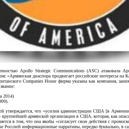
нностью Apollo Strategic Communications (ASC) атаковала 
м: «Армянская диаспора продвигает российские интересы на Ка
ританского Companies House фирма указана как компания, зани
звание:
та 2014)
009).
ней утверждается, что «усилия администрации США [в Армении
крупнейшей армянской организации в США, которая, как опаса
тся в том, что она якобы «согласует свои действия с промоск
е Россией информационные нарративы, нередко буквально, в са