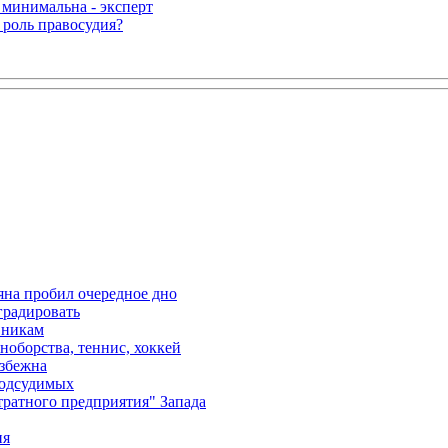
 минимальна - эксперт
 роль правосудия?
яна пробил очередное дно
градировать
вникам
ноборства, теннис, хоккей
избежна
подсудимых
ратного предприятия" Запада
ия