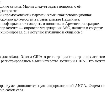
ь.
шним связям. Марии следует задать вопросы о её
ния за это.
A и «промосковской» партией Армянская революционная
есколько должностей в правительстве Пашиняна.
в «неофициально» говорить о политике в Армении, операциях
парламента — опроверг утверждения ASC, написав в соцсети:
анкционировал. Я выступаю публично и общаюсь с
 для обхода Закона США о регистрации иностранных агентов
й, регистрировались в Министерстве юстиции США. Это может
еморандуме, дополнительную информацию об ANCA. Фирма не
ив самой себя.