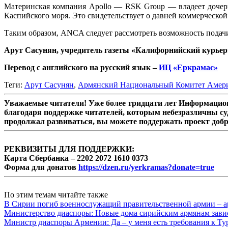
Материнская компания Apollo — RSK Group — владеет дочерне
Каспийского моря. Это свидетельствует о давней коммерческо
Таким образом, ANCA следует рассмотреть возможность подач
Арут Сасунян, учредитель газеты «Калифорнийский курьер
Перевод с английского на русский язык –
ИЦ «Еркрамас»
Теги:
Арут Сасунян
,
Армянский Национальный Комитет Амер
Уважаемые читатели! Уже более тридцати лет Информацион
благодаря поддержке читателей, которым небезразличны су
продолжал развиваться, вы можете поддержать проект доб
РЕКВИЗИТЫ ДЛЯ ПОДДЕРЖКИ:
Карта Сбербанка – 2202 2072 1610 0373
Форма для донатов
https://dzen.ru/yerkramas?donate=true
По этим темам читайте также
В Сирии погиб военнослужащий правительственной армии – а
Министерство диаспоры: Новые дома сирийским армянам завис
Министр диаспоры Армении: Да – у меня есть требования к Ту