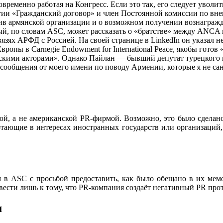
ременно работая на Конгресс. Если это так, его следует уволит
ртии «Гражданский договор» и член Постоянной комиссии по вне
ив армянской организации и о возможном получении вознагражде
рый, по словам ASC, может рассказать о «братстве» между ANC
зях АРФД с Россией. На своей странице в LinkedIn он указал н
ропы в Carnegie Endowment for International Peace, якобы гото
скими акторами». Однако Пайлан — бывший депутат турецкого 
 сообщения от моего имени по поводу Армении, которые я не с
, а не американской PR-фирмой. Возможно, это было сделано
ботающие в интересах иностранных государств или организаци
м в ASC с просьбой предоставить, как было обещано в их м
ести лишь к тому, что PR-компания создаёт негативный PR прот
м