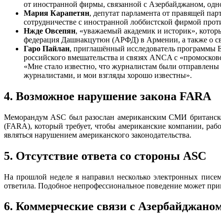
от иностранной фирмы, связанной с Азербайджаном, однов
Мария Карапетян
, депутат парламента от правящей па
сотрудничестве с иностранной лоббистской фирмой прот
Нжде Овсепян
, «уважаемый академик и историк», кото
федерация Дашнакцутюн (АРФД) в Армении, а также о свя
Гаро Пайлан
, приглашённый исследователь программы Ев
российского вмешательства и связях ANCA с «промосков
«Мне стало известно, что журналистам были отправлены
журналистами, и мои взгляды хорошо известны».
4. Возможное нарушение закона FARA
Меморандум ASC был разослан американским СМИ британской
(FARA), который требует, чтобы американские компании, ра
являться нарушением американского законодательства.
5. Отсутствие ответа со стороны ASC
На прошлой неделе я направил несколько электронных писе
ответила. Подобное непрофессиональное поведение может прив
6. Коммерческие связи с Азербайджано