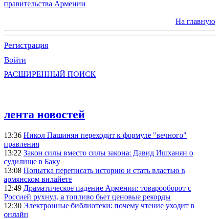
правительства Армении
На главную
Регистрация
Войти
РАСШИРЕННЫЙ ПОИСК
лента новостей
13:36
Никол Пашинян переходит к формуле "вечного"
правления
13:22
Закон силы вместо силы закона: Давид Ишханян о
судилище в Баку
13:08
Попытка переписать историю и стать властью в
армянском вилайете
12:49
Драматическое падение Армении: товарооборот с
Россией рухнул, а топливо бьет ценовые рекорды
12:30
Электронные библиотеки: почему чтение уходит в
онлайн