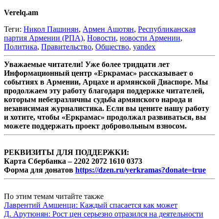
Verelq.am
Теги:
Никол Пашинян
,
Армен Ашотян
,
Республиканская
партия Армении (РПА)
,
Новости
,
новости Армении
,
Политика
,
Правительство
,
Общество
,
yandex
Уважаемые читатели! Уже более тридцати лет
Информационный центр «Еркрамас» рассказывает о
событиях в Армении, Арцахе и армянской Диаспоре. Мы
продолжаем эту работу благодаря поддержке читателей,
которым небезразличны судьба армянского народа и
независимая журналистика. Если вы цените нашу работу
и хотите, чтобы «Еркрамас» продолжал развиваться, вы
можете поддержать проект добровольным взносом.
РЕКВИЗИТЫ ДЛЯ ПОДДЕРЖКИ:
Карта Сбербанка – 2202 2072 1610 0373
Форма для донатов
https://dzen.ru/yerkramas?donate=true
По этим темам читайте также
Лаврентий Амшенци: Каждый спасается как может
Д. Арутюнян: Рост цен серьезно отразился на деятельности