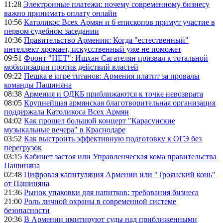
11:28
Электронные платежи: почему современному бизнесу
важно принимать оплату онлайн
10:56
Католикос Всех Армян и 6 епископов примут участие в
первом судебном заседании
10:36
Правительство Армении: Когда "естественный"
интеллект хромает, искусственный уже не поможет
09:51
Фронт "НЕТ": Ишхан Сагателян призвал к тотальной
мобилизации против действий властей
09:22
Пешка в игре титанов: Армения платит за провалы
команды Пашиняна
08:38
Армения и ОДКБ приближаются к точке невозврата
08:05
Крупнейшая армянская благотворительная организация
поддержала Католикоса Всех Армян
04:02
Как прошел большой концерт "Карасунские
музыкальные вечера" в Краснодаре
03:52
Как выстроить эффективную подготовку к ОГЭ без
перегрузок
03:15
Кабинет застоя или Управленческая кома правительства
Пашиняна
02:48
Цифровая капитуляция Армении или "Троянский конь"
от Пашиняна
21:36
Рынок упаковки для напитков: требования бизнеса
21:00
Роль личной охраны в современной системе
безопасности
20:36
В Армении имитируют суды над приближенными