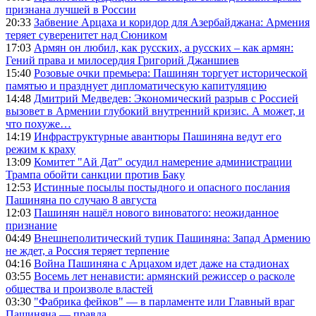
признана лучшей в России
20:33
Забвение Арцаха и коридор для Азербайджана: Армения
теряет суверенитет над Сюником
17:03
Армян он любил, как русских, а русских – как армян:
Гений права и милосердия Григорий Джаншиев
15:40
Розовые очки премьера: Пашинян торгует исторической
памятью и празднует дипломатическую капитуляцию
14:48
Дмитрий Медведев: Экономический разрыв с Россией
вызовет в Армении глубокий внутренний кризис. А может, и
что похуже…
14:19
Инфраструктурные авантюры Пашиняна ведут его
режим к краху
13:09
Комитет "Ай Дат" осудил намерение администрации
Трампа обойти санкции против Баку
12:53
Истинные посылы постыдного и опасного послания
Пашиняна по случаю 8 августа
12:03
Пашинян нашёл нового виноватого: неожиданное
признание
04:49
Внешнеполитический тупик Пашиняна: Запад Армению
не ждет, а Россия теряет терпение
04:16
Война Пашиняна с Арцахом идет даже на стадионах
03:55
Восемь лет ненависти: армянский режиссер о расколе
общества и произволе властей
03:30
"Фабрика фейков" — в парламенте или Главный враг
Пашиняна — правда