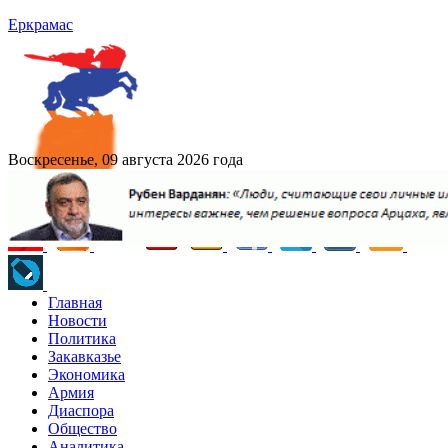
Еркрамас
Воскресенье, 09 августа 2026 года
Главная
Новости
Политика
Закавказье
Экономика
Армия
Диаспора
Общество
Аналитика