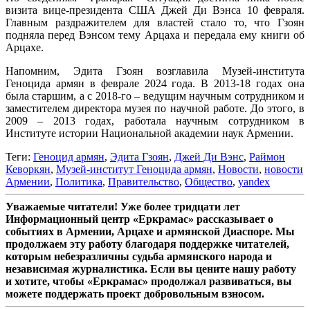
визита вице-президента США Джей Ди Вэнса 10 февраля.
Главным раздражителем для властей стало то, что Гзоян
подняла перед Вэнсом тему Арцаха и передала ему книги об
Арцахе.
Напомним, Эдита Гзоян возглавила Музей-института
Геноцида армян в феврале 2024 года. В 2013-18 годах она
была старшим, а с 2018-го – ведущим научным сотрудником и
заместителем директора музея по научной работе. До этого, в
2009 – 2013 годах, работала научным сотрудником в
Институте истории Национальной академии наук Армении.
Теги:
Геноцид армян
,
Эдита Гзоян
,
Джей Ди Вэнс
,
Раймон
Кеворкян
,
Музей-институт Геноцида армян
,
Новости
,
новости
Армении
,
Политика
,
Правительство
,
Общество
,
yandex
Уважаемые читатели! Уже более тридцати лет
Информационный центр «Еркрамас» рассказывает о
событиях в Армении, Арцахе и армянской Диаспоре. Мы
продолжаем эту работу благодаря поддержке читателей,
которым небезразличны судьба армянского народа и
независимая журналистика. Если вы цените нашу работу
и хотите, чтобы «Еркрамас» продолжал развиваться, вы
можете поддержать проект добровольным взносом.