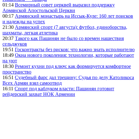
01:14
Всемирный совет церквей выразил поддержку
Армянской Апостольской Церкви
00:17
Армянский монастырь на Иссык-Куле: 160 лет поисков
и надежды на успех
21:30
Армянский спорт (7 августа): футбол, единоборства,
шахматы, легкая атлетика
20:37
Такого как Пашинян не было со времен нашествия
сельджуков
19:51
Госконтракты без рисков: что важно знать исполнителю
18:49
Окна нового поколения: технологии, которые работают
на уют
18:30
Ремонт кухни под ключ: как формируется комфортное
пространство
16:51
Судебный фарс дал трещину: Судья по делу Католикоса
Всех Армян взял самоотвод
16:11
Спорт под каблуком власти: Пашинян готовит
рейдерский захват НОК Армении