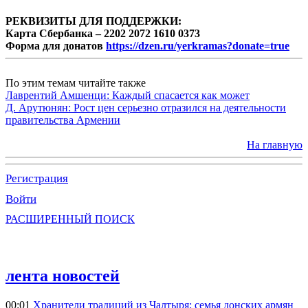
РЕКВИЗИТЫ ДЛЯ ПОДДЕРЖКИ:
Карта Сбербанка – 2202 2072 1610 0373
Форма для донатов
https://dzen.ru/yerkramas?donate=true
По этим темам читайте также
Лаврентий Амшенци: Каждый спасается как может
Д. Арутюнян: Рост цен серьезно отразился на деятельности
правительства Армении
На главную
Регистрация
Войти
РАСШИРЕННЫЙ ПОИСК
лента новостей
00:01
Хранители традиций из Чалтыря: семья донских армян