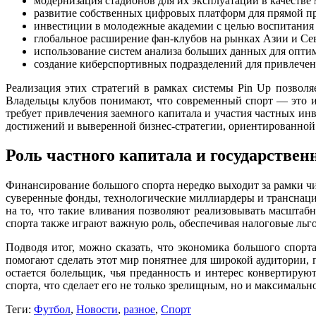
модернизация стадионов для их эксплуатации в качестве
развитие собственных цифровых платформ для прямой пр
инвестиции в молодежные академии с целью воспитания 
глобальное расширение фан-клубов на рынках Азии и Се
использование систем анализа больших данных для опти
создание киберспортивных подразделений для привлечен
Реализация этих стратегий в рамках системы Pin Up позвол
Владельцы клубов понимают, что современный спорт — это инд
требует привлечения заемного капитала и участия частных ин
достижений и выверенной бизнес-стратегии, ориентированной 
Роль частного капитала и государстве
Финансирование большого спорта нередко выходит за рамки чи
суверенные фонды, технологические миллиардеры и транснацио
на то, что такие вливания позволяют реализовывать масшта
спорта также играют важную роль, обеспечивая налоговые льг
Подводя итог, можно сказать, что экономика большого спо
помогают сделать этот мир понятнее для широкой аудитории,
остается болельщик, чья преданность и интерес конвертирую
спорта, что сделает его не только зрелищным, но и максималь
Теги:
Футбол
,
Новости
,
разное
,
Спорт