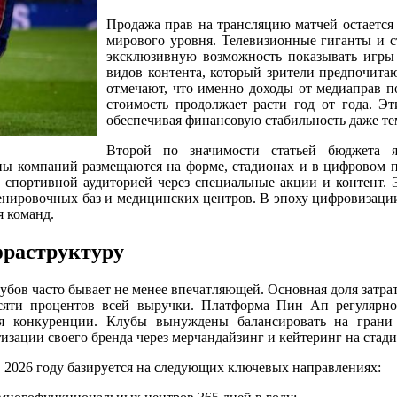
Продажа прав на трансляцию матчей остается
мирового уровня. Телевизионные гиганты и 
эксклюзивную возможность показывать игры 
видов контента, который зрители предпочита
отмечают, что именно доходы от медиаправ п
стоимость продолжает расти год от года. Э
обеспечивая финансовую стабильность даже те
Второй по значимости статьей бюджета я
пы компаний размещаются на форме, стадионах и в цифровом 
 спортивной аудиторией через специальные акции и контент. 
енировочных баз и медицинских центров. В эпоху цифровизации
я команд.
фраструктуру
убов часто бывает не менее впечатляющей. Основная доля затрат
сяти процентов всей выручки. Платформа Пин Ап регулярно
ия конкуренции. Клубы вынуждены балансировать на грани
изации своего бренда через мерчандайзинг и кейтеринг на стади
 2026 году базируется на следующих ключевых направлениях: