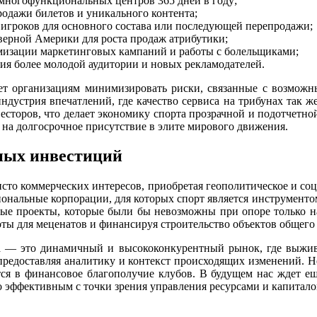
 многофункциональных центров 365 дней в году;
одажи билетов и уникального контента;
игроков для основного состава или последующей перепродажи;
верной Америки для роста продаж атрибутики;
мизации маркетинговых кампаний и работы с болельщиками;
ия более молодой аудитории и новых рекламодателей.
яет организациям минимизировать риски, связанные с возможны
устрия впечатлений, где качество сервиса на трибунах так же
весторов, что делает экономику спорта прозрачной и подотчет
на долгосрочное присутствие в элите мирового движения.
нных инвестиций
сто коммерческих интересов, приобретая геополитическое и со
нальные корпорации, для которых спорт является инструментом
бные проекты, которые были бы невозможны при опоре только 
оты для меценатов и финансируя строительство объектов общего
рта — это динамичный и высококонкурентный рынок, где выж
 предоставляя аналитику и контекст происходящих изменений. 
тся в финансовое благополучие клубов. В будущем нас ждет ещ
но эффективным с точки зрения управления ресурсами и капитало