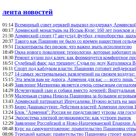
лента новостей
01:14
Всемирный совет церквей выразил поддержку Армянско
00:17
Армянский монастырь на Иссык-Куле: 160 лет поисков и
21:30
Армянский спорт (7 августа): футбол, единоборства, шахм
20:37
Такого как Пашинян не было со времен нашествия сельд
19:51
Госконтракты без рисков: что важно знать исполнителю
18:49
Окна нового поколения: технологии, которые работают н
18:30
Ремонт кухни под ключ: как формируется комфортное пр
16:51
Судебный фарс дал трещину: Судья по делу Католикоса В
16:11
Спорт под каблуком власти: Пашинян готовит рейдерск
15:27
14 самых экстремальных развлечений на свежем воздухе:
15:15
Эта земля вам не дорога, Армения для вас — всего лишь 
14:49
Заявление Матвиенко является очень серьезным сигналом
14:29
Исчезнувший сын и собаки вместо дочерей: Виртуальная
13:59
Маленькая ставка Никола Пашиняна за большим игровым
13:43
Армянский патриархат Иерусалима: Нужно встать на защ
13:35
Бюро Дашнакцутюн: Действия властей Армении против 
13:24
Блок "Армения": Россия не представляет угрозы для гос
12:54
Экосистема элитной недвижимости: как устроен рынок
12:29
Заявление Российской и Ново-Нахичеванской Епархии 
08:48
Курс на самоуничтожение: правительство Пашиняна отр
08:06
Турецкий капкан: правительство Пашиняна строит корид