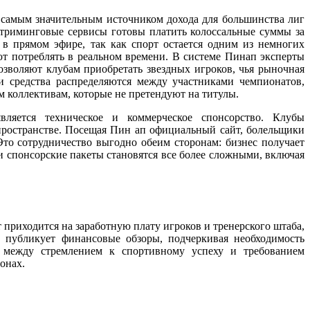
 самым значительным источником дохода для большинства лиг
стриминговые сервисы готовы платить колоссальные суммы за
в прямом эфире, так как спорт остается одним из немногих
ют потреблять в реальном времени. В системе Пинап эксперты
озволяют клубам приобретать звездных игроков, чья рыночная
ти средства распределяются между участниками чемпионатов,
м коллективам, которые не претендуют на титулы.
вляется техническое и коммерческое спонсорство. Клубы
пространстве. Посещая Пин ап официальный сайт, болельщики
Это сотрудничество выгодно обеим сторонам: бизнес получает
 спонсорские пакеты становятся все более сложными, включая
 приходится на заработную плату игроков и тренерского штаба,
 публикует финансовые обзоры, подчеркивая необходимость
 между стремлением к спортивному успеху и требованием
онах.