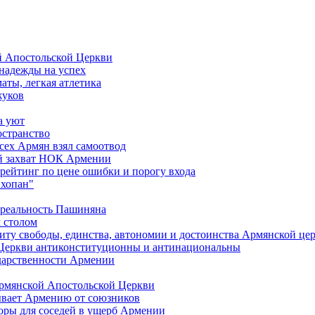
й Апостольской Церкви
 надежды на успех
аты, легкая атлетика
жуков
а уют
остранство
сех Армян взял самоотвод
ий захват НОК Армении
 рейтинг по цене ошибки и порогу входа
"хопан"
 реальность Пашиняна
 столом
иту свободы, единства, автономии и достоинства Армянской це
Церкви антиконституционны и антинациональны
ударственности Армении
Армянской Апостольской Церкви
ывает Армению от союзников
оры для соседей в ущерб Армении