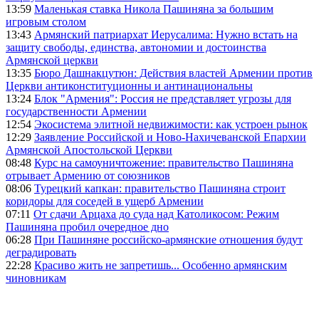
13:59
Маленькая ставка Никола Пашиняна за большим
игровым столом
13:43
Армянский патриархат Иерусалима: Нужно встать на
защиту свободы, единства, автономии и достоинства
Армянской церкви
13:35
Бюро Дашнакцутюн: Действия властей Армении против
Церкви антиконституционны и антинациональны
13:24
Блок "Армения": Россия не представляет угрозы для
государственности Армении
12:54
Экосистема элитной недвижимости: как устроен рынок
12:29
Заявление Российской и Ново-Нахичеванской Епархии
Армянской Апостольской Церкви
08:48
Курс на самоуничтожение: правительство Пашиняна
отрывает Армению от союзников
08:06
Турецкий капкан: правительство Пашиняна строит
коридоры для соседей в ущерб Армении
07:11
От сдачи Арцаха до суда над Католикосом: Режим
Пашиняна пробил очередное дно
06:28
При Пашиняне российско-армянские отношения будут
деградировать
22:28
Красиво жить не запретишь... Особенно армянским
чиновникам