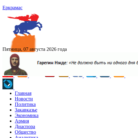
Еркрамас
Пятница, 07 августа 2026 года
Главная
Новости
Политика
Закавказье
Экономика
Армия
Диаспора
Общество
Аналитика