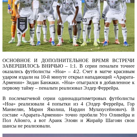
ОСНОВНОЕ И ДОПОЛНИТЕЛЬНОЕ ВРЕМЯ ВСТРЕЧИ
ЗАВЕРШИЛОСЬ ВНИЧЬЮ – 1:1. В серии пенальти точнее
оказались футболисты «Ноа» – 4:2. Счет в матче красивым
ударом издали на 10-й минуте открыл нападающий «Арарата-
Армении» Зидан Банжаки. «Ноа» отыгрался в добавленное к
первому тайму – пенальти реализовал Элдер Феррейра.
В послематчевой серии одиннадцатиметровых футболисты
«Ноа» реализовали 4 попытки из 4 (Элдер Феррейра, Гор
Манвелян, Марин Яколиш, Нардин Мулахусейнович). В
составе «Арарата-Армении» точно пробили Уго Оливейра и
Пол Айонго, а вот Араик Элоян и Жирайр Шагоян свои
шансы не реализовали.