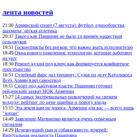
лента новостей
21:30
Армянский спорт (7 августа): футбол, единоборства,
шахматы, легкая атлетика
20:37
Такого как Пашинян не было со времен нашествия
сельджуков
19:51
Госконтракты без рисков: что важно знать исполнителю
18:49
Окна нового поколения: технологии, которые работают
на уют
18:30
Ремонт кухни под ключ: как формируется комфортное
пространство
16:51
Судебный фарс дал трещину: Судья по делу Католикоса
Всех Армян взял самоотвод
16:11
Спорт под каблуком власти: Пашинян готовит
рейдерский захват НОК Армении
15:27
14 самых экстремальных развлечений на свежем
воздухе: рейтинг по цене ошибки и порогу входа
15:15
Эта земля вам не дорога, Армения для вас — всего лишь
"хопан"
14:49
Заявление Матвиенко является очень серьезным
сигналом
14:29
Исчезнувший сын и собаки вместо дочерей:
Виртуальная реальность Пашиняна