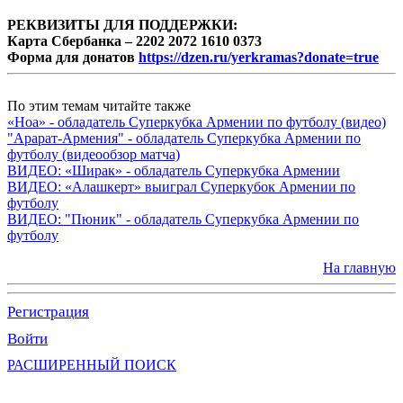
РЕКВИЗИТЫ ДЛЯ ПОДДЕРЖКИ:
Карта Сбербанка – 2202 2072 1610 0373
Форма для донатов
https://dzen.ru/yerkramas?donate=true
По этим темам читайте также
«Ноа» - обладатель Суперкубка Армении по футболу (видео)
"Арарат-Армения" - обладатель Суперкубка Армении по
футболу (видеообзор матча)
ВИДЕО: «Ширак» - обладатель Суперкубка Армении
ВИДЕО: «Алашкерт» выиграл Суперкубок Армении по
футболу
ВИДЕО: "Пюник" - обладатель Суперкубка Армении по
футболу
На главную
Регистрация
Войти
РАСШИРЕННЫЙ ПОИСК