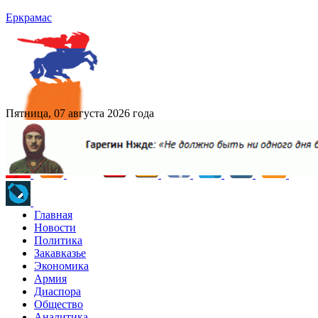
Еркрамас
Пятница, 07 августа 2026 года
Главная
Новости
Политика
Закавказье
Экономика
Армия
Диаспора
Общество
Аналитика