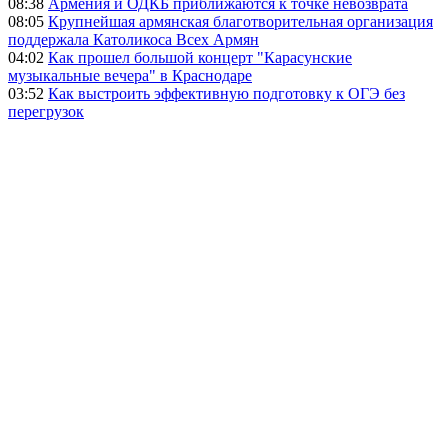
08:38
Армения и ОДКБ приближаются к точке невозврата
08:05
Крупнейшая армянская благотворительная организация
поддержала Католикоса Всех Армян
04:02
Как прошел большой концерт "Карасунские
музыкальные вечера" в Краснодаре
03:52
Как выстроить эффективную подготовку к ОГЭ без
перегрузок