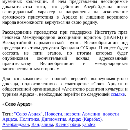
музейных коллекций. В нем представлены неоспоримые
доказательства того, что действия Азербайджана носят
геноцидальный характер и направлены на искоренение
армянского присутствия в Арцахе и лишение коренного
народа возможности вернуться на свою родину.
Расследование проводится при поддержке Института прав
человека Международной ассоциации юристов (IBAHRI) и
Всепартийной парламентской группы Великобритании под
председательством депутата Брендана О’Хары. Процесс будет
состоять из пяти этапов, по итогам которых будет
опубликован окончательный доклад, адресованный
правительству Великобритании и международным
заинтересованным сторонам.
Для ознакомления с полной версией вышеупомянутого
доклада, подготовленного в соавторстве «Союз Арцах» и
общественной организацией «Агентство развития культуры и
туризма Арцаха», необходимо перейти по следующей
ссылке
.
«Союз Арцах»
Теги:
"Союз Арцах"
,
Новости
,
новости Армении
,
новости
Арцаха
,
Политика
,
Дипломатия
,
Арцах (Карабах)
,
Азербайджан
,
Вандализм
,
Ксенофобия
,
yandex