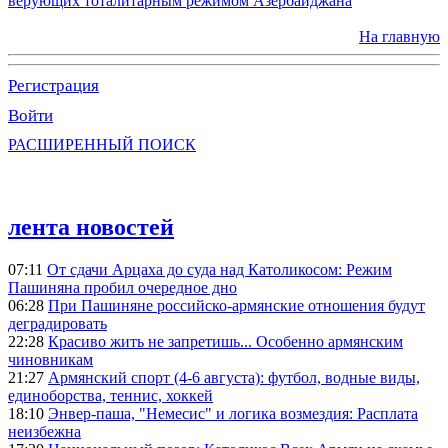
верующих тоталитарным режимом Азербайджана
На главную
Регистрация
Войти
РАСШИРЕННЫЙ ПОИСК
лента новостей
07:11
От сдачи Арцаха до суда над Католикосом: Режим
Пашиняна пробил очередное дно
06:28
При Пашиняне российско-армянские отношения будут
деградировать
22:28
Красиво жить не запретишь... Особенно армянским
чиновникам
21:27
Армянский спорт (4-6 августа): футбол, водные виды,
единоборства, теннис, хоккей
18:10
Энвер-паша, "Немесис" и логика возмездия: Расплата
неизбежна