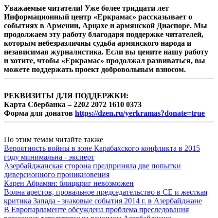
Уважаемые читатели! Уже более тридцати лет
Информационный центр «Еркрамас» рассказывает о
событиях в Армении, Арцахе и армянской Диаспоре. Мы
продолжаем эту работу благодаря поддержке читателей,
которым небезразличны судьба армянского народа и
независимая журналистика. Если вы цените нашу работу
и хотите, чтобы «Еркрамас» продолжал развиваться, вы
можете поддержать проект добровольным взносом.
РЕКВИЗИТЫ ДЛЯ ПОДДЕРЖКИ:
Карта Сбербанка – 2202 2072 1610 0373
Форма для донатов
https://dzen.ru/yerkramas?donate=true
По этим темам читайте также
Вероятность войны в зоне Карабахского конфликта в 2015
году минимальна - эксперт
Азербайджанская сторона предприняла две попытки
диверсионного проникновения
Карен Абрамян: блицкриг невозможен
Волна арестов, провальное председательство в СЕ и жесткая
критика Запада - знаковые события 2014 г. в Азербайджане
В Европарламенте обсуждена проблема преследования