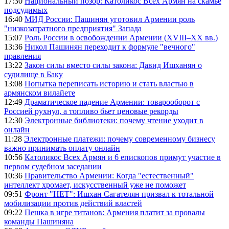
17:30
Национальный позор: Католикос Всех Армян на скамье
подсудимых
16:40
МИД России: Пашинян уготовил Армении роль
"низкозатратного предприятия" Запада
15:07
Роль России в освобождении Армении (XVIII–XX вв.)
13:36
Никол Пашинян переходит к формуле "вечного"
правления
13:22
Закон силы вместо силы закона: Давид Ишханян о
судилище в Баку
13:08
Попытка переписать историю и стать властью в
армянском вилайете
12:49
Драматическое падение Армении: товарооборот с
Россией рухнул, а топливо бьет ценовые рекорды
12:30
Электронные библиотеки: почему чтение уходит в
онлайн
11:28
Электронные платежи: почему современному бизнесу
важно принимать оплату онлайн
10:56
Католикос Всех Армян и 6 епископов примут участие в
первом судебном заседании
10:36
Правительство Армении: Когда "естественный"
интеллект хромает, искусственный уже не поможет
09:51
Фронт "НЕТ": Ишхан Сагателян призвал к тотальной
мобилизации против действий властей
09:22
Пешка в игре титанов: Армения платит за провалы
команды Пашиняна