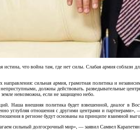
ая истина, что война там, где нет силы. Слабая армия соблазн д
 направления: сильная армия, грамотная политика и независим
 неприступными, должны действовать. разведывательные цент
 земле невозможна, если не защищено небо.
иций. Наша внешняя политика будет взвешенной, диалог в Во
енно углубляя отношения с другими центрами и партнерами», —
отношения в регионе будут основаны на принципе взаимной выго
лагаем сильный долгосрочный мир», — заявил Самвел Карапетян