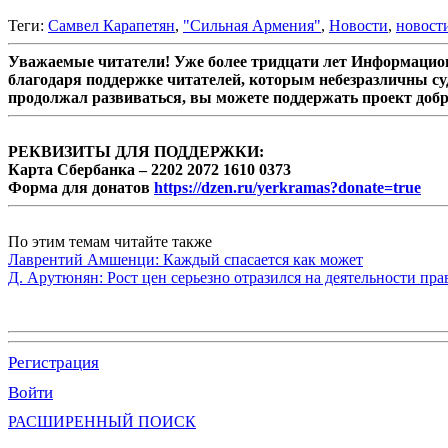
Теги:
Самвел Карапетян
,
"Сильная Армения"
,
Новости
,
новост
Уважаемые читатели! Уже более тридцати лет Информацион
благодаря поддержке читателей, которым небезразличны су
продолжал развиваться, вы можете поддержать проект доб
РЕКВИЗИТЫ ДЛЯ ПОДДЕРЖКИ:
Карта Сбербанка – 2202 2072 1610 0373
Форма для донатов
https://dzen.ru/yerkramas?donate=true
По этим темам читайте также
Лаврентий Амшенци: Каждый спасается как может
Д. Арутюнян: Рост цен серьезно отразился на деятельности пр
Регистрация
Войти
РАСШИРЕННЫЙ ПОИСК