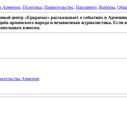
и Армении
,
Политика
,
Правительство
,
Парламент
,
Выборы
,
Общ
ный центр «Еркрамас» рассказывает о событиях в Армении,
дьба армянского народа и независимая журналистика. Если в
ровольным взносом.
авительства Армении