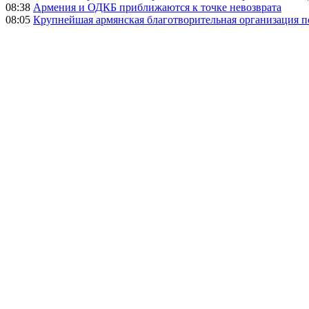
08:38
Армения и ОДКБ приближаются к точке невозврата
08:05
Крупнейшая армянская благотворительная организация 