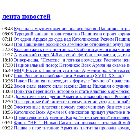
лента новостей
08:48
Курс на самоуничтожение: правительство Пашиняна отр
08:06
Турецкий капкан: правительство Пашиняна строит корид
07:11
От сдачи Арцаха до суда над Католикосом: Режим Пашин
06:28
При Пашиняне российско-армянские отношения будут де
22:28
Красиво жить не запретишь... Особенно армянским чино
21:27
Армянский спорт (4-6 августа): футбол, водные виды, еди
18:10
Энвер-паша, "Немесис" и логика возмездия: Расплата не
17:30
Национальный позор: Католикос Всех Армян на скамье 
16:40
МИД России: Пашинян уготовил Армении роль "низкозат
15:07
Роль России в освобождении Армении (XVIII–XX вв.)
13:36
Никол Пашинян переходит к формуле "вечного" правлен
13:22
Закон силы вместо силы закона: Давид Ишханян о судили
13:08
Попытка переписать историю и стать властью в армянско
12:49
Драматическое падение Армении: товарооборот с Россией
12:30
Электронные библиотеки: почему чтение уходит в онлай
11:28
Электронные платежи: почему современному бизнесу ва
10:56
Католикос Всех Армян и 6 епископов примут участие в п
10:36
Правительство Армении: Когда "естественный" интеллек
09:51
Фронт "НЕТ": Ишхан Сагателян призвал к тотальной моб
09:22
Пешка в игре титанов: Армения платит за провалы ком