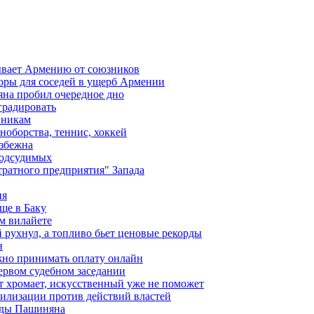
ывает Армению от союзников
оры для соседей в ущерб Армении
яна пробил очередное дно
градировать
вникам
ноборства, теннис, хоккей
избежна
подсудимых
ратного предприятия" Запада
ия
ще в Баку
м вилайете
 рухнул, а топливо бьет ценовые рекорды
н
жно принимать оплату онлайн
ервом судебном заседании
т хромает, искусственный уже не поможет
илизации против действий властей
анды Пашиняна