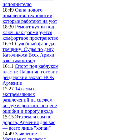
исполнителю
18:49
Окна нового
поколения: технологии,
которые работают на уют
18:30
Ремонт кухни под
ключ: как формируется
комфортное пространство
16:51
Судебный фарс дал
трещину: Судья по делу
Католикоса Всех Армян
взял самоотвод
16:11
Спорт под каблуком
власти: Пашинян готовит
рейдерский захват НОК
Армении
15:27
14 самых
экстремальных
развлечений на свежем
воздухе: рейтинг по цене
ошибки и порогу входа
15:15
Эта земля вам не
дорога, Армения для вас
— всего лишь "хопан"
14:49
Заявление
Матвиенко является