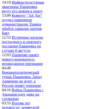
14:19
Инфраструктурные
авантюры Пашиняна
ведут его режим к краху
13:09
Комитет "Ай Дат"
осудил намерение
администрации Трампа
обойти санкции против
Баку
12:53
Истинные посылы
постыдного и опасного
послания Пашиняна по
случаю 8 августа
12:03
Пашинян нашёл
нового виноватого:
неожиданное признание
04:49
Внешнеполитический
тупик Пашиняна: Запад
Армению не ждет, а
Россия теряет терпение
04:16
Война Пашиняна с
Арцахом идет даже на
стадионах
03:55
Восемь лет
ненависти: армянский