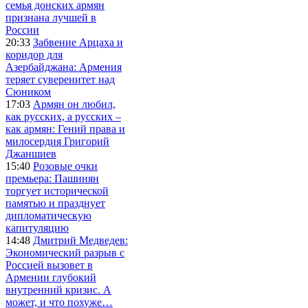
семья донских армян
признана лучшей в
России
20:33
Забвение Арцаха и
коридор для
Азербайджана: Армения
теряет суверенитет над
Сюником
17:03
Армян он любил,
как русских, а русских –
как армян: Гений права и
милосердия Григорий
Джаншиев
15:40
Розовые очки
премьера: Пашинян
торгует исторической
памятью и празднует
дипломатическую
капитуляцию
14:48
Дмитрий Медведев:
Экономический разрыв с
Россией вызовет в
Армении глубокий
внутренний кризис. А
может, и что похуже…