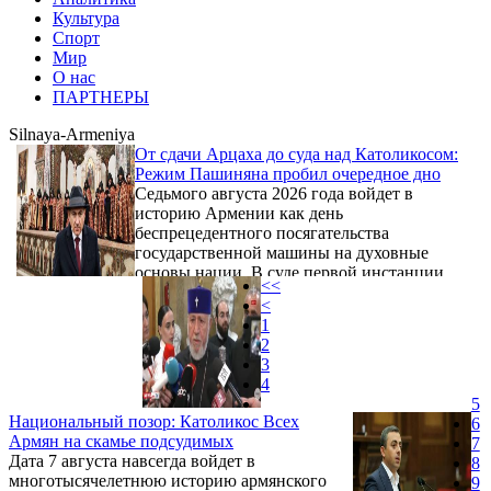
Культура
Спорт
Мир
О нас
ПАРТНЕРЫ
Silnaya-Armeniya
От сдачи Арцаха до суда над Католикосом:
Режим Пашиняна пробил очередное дно
Седьмого августа 2026 года войдет в
историю Армении как день
беспрецедентного посягательства
государственной машины на духовные
основы нации. В суде первой инстанции
<<
Армавирской области, расположенном в
<
Вагаршапате, под председательством судьи
1
Акопа Манукяна стартуют
2
предварительные слушания по
3
шокирующему уголовному делу. На скамью
4
подсудимых отправлены Верховный
5
Патриарх и Католикос Всех Армян Гарегин
Национальный позор: Католикос Всех
6
II, а также шесть высших иерархов —
Армян на скамье подсудимых
7
членов Высшего духовного совета:
Дата 7 августа навсегда войдет в
8
архиепископы Натан Ованнисян ...
многотысячелетнюю историю армянского
9