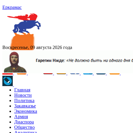
Еркрамас
Воскресенье, 09 августа 2026 года
Главная
Новости
Политика
Закавказье
Экономика
Армия
Диаспора
Общество
Аналитика