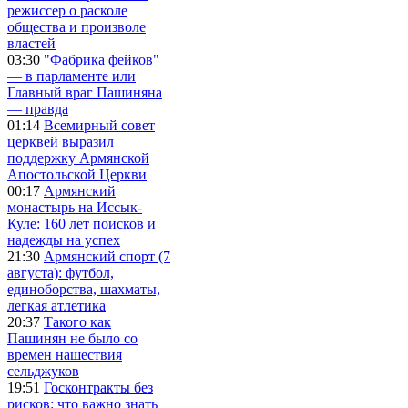
режиссер о расколе
общества и произволе
властей
03:30
"Фабрика фейков"
— в парламенте или
Главный враг Пашиняна
— правда
01:14
Всемирный совет
церквей выразил
поддержку Армянской
Апостольской Церкви
00:17
Армянский
монастырь на Иссык-
Куле: 160 лет поисков и
надежды на успех
21:30
Армянский спорт (7
августа): футбол,
единоборства, шахматы,
легкая атлетика
20:37
Такого как
Пашинян не было со
времен нашествия
сельджуков
19:51
Госконтракты без
рисков: что важно знать