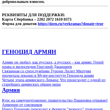
добровольным взносом.
работу без традиционного благословения
Католикоса Всех Армян Гарегина II.
РЕКВИЗИТЫ ДЛЯ ПОДДЕРЖКИ:
Карта Сбербанка – 2202 2072 1610 0373
Форма для донатов
https://dzen.ru/yerkramas?donate=true
ГЕНОЦИД АРМЯН
Армян он любил, как русских, а русских – как армян: Гений
права и милосердия Григорий Джаншиев
Связанная со спецслужбами Турции Лилит Мкртчян
прочитала лекцию в Музее-институте Геноцида армян
Четыре этапа армянского Ливана: Что происходит с одной из
старейших армянских общин мира
Армия
Курс на самоуничтожение: правительство Пашиняна отрывает
Армению от союзников
Никол Пашинян переходит к формуле "вечного" правления