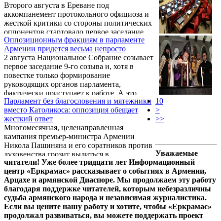
Второго августа в Ереване под
институтам и духовным устоям. Правящая
...
аккомпанемент протокольного официоза и
верхушка пошла на беспрецедентный шаг:
жесткой критики со стороны политических
заседание прошло без участия и
оппонентов стартовало первое заседание
традиционного напутствия Главы
Оппозиционным фракциям в парламенте
новоизбранного Национального собрания
Армянской Апостольской Церкви,
Армении придется весьма непросто
Армении 9-го созыва. Парламент был
Католикоса Всех Армян Гарегина II.
2 августа Национальное Собрание созывает
сформирован по итогам выборов,
первое заседание 9-го созыва и, хотя в
прошедших 7 июня 2026 года, результаты
повестке только формирование
которых до сих пор вызывают острые
руководящих органов парламента,
вопросы в обществе. За красивым фасадом
фактически приступает к работе. А это
демократических процедур скрывается
Парламент без благословения и мятежники
10
значит, что открывается еще один фронт
глубокий внутриполитический кризис:
вместо Католикоса: оппозиция обещает
>
борьбы с пашиняновским режимом.
оппозиция обвиняет власть в
жесткий ответ
>>
Обстоятельство сие можно только
фальсификациях, политических репрессиях
Многомесячная, целенаправленная
приветствовать, ибо у власти объем сил
...
кампания премьер-министра Армении
небезграничен, всякое появление нового
Никола Пашиняна и его соратников против
фронта неизбежно оттягивает часть ее
Уважаемые
духовенства грозит вылиться в
ресурсов и тем самым уменьшает
читатели! Уже более тридцати лет Информационный
грандиозный политический скандал.
возможности в противостоянии с
центр «Еркрамас» рассказывает о событиях в Армении,
Главным поводом для нового витка
оппозицией.
Арцахе и армянской Диаспоре. Мы продолжаем эту работу
напряженности становится первая сессия
благодаря поддержке читателей, которым небезразличны
вновь избранного Национального собрания,
судьба армянского народа и независимая журналистика.
намеченная на 2 августа. Впервые в
Если вы цените нашу работу и хотите, чтобы «Еркрамас»
истории независимой Армении высший
продолжал развиваться, вы можете поддержать проект
законодательный орган может начать свою