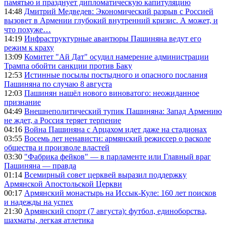
памятью и празднует дипломатическую капитуляцию
14:48
Дмитрий Медведев: Экономический разрыв с Россией
вызовет в Армении глубокий внутренний кризис. А может, и
что похуже…
14:19
Инфраструктурные авантюры Пашиняна ведут его
режим к краху
13:09
Комитет "Ай Дат" осудил намерение администрации
Трампа обойти санкции против Баку
12:53
Истинные посылы постыдного и опасного послания
Пашиняна по случаю 8 августа
12:03
Пашинян нашёл нового виноватого: неожиданное
признание
04:49
Внешнеполитический тупик Пашиняна: Запад Армению
не ждет, а Россия теряет терпение
04:16
Война Пашиняна с Арцахом идет даже на стадионах
03:55
Восемь лет ненависти: армянский режиссер о расколе
общества и произволе властей
03:30
"Фабрика фейков" — в парламенте или Главный враг
Пашиняна — правда
01:14
Всемирный совет церквей выразил поддержку
Армянской Апостольской Церкви
00:17
Армянский монастырь на Иссык-Куле: 160 лет поисков
и надежды на успех
21:30
Армянский спорт (7 августа): футбол, единоборства,
шахматы, легкая атлетика