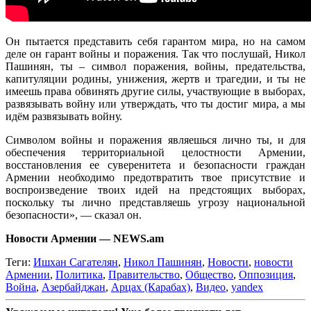
Он пытается представить себя гарантом мира, но на самом
деле он гарант войны и поражения. Так что послушай, Никол
Пашинян, ты – символ поражения, войны, предательства,
капитуляции родины, унижения, жертв и трагедии, и ты не
имеешь права обвинять другие силы, участвующие в выборах,
развязывать войну или утверждать, что ты достиг мира, а мы
идём развязывать войну.
Символом войны и поражения являешься лично ты, и для
обеспечения территориальной целостности Армении,
восстановления ее суверенитета и безопасности граждан
Армении необходимо предотвратить твое присутствие и
воспроизведение твоих идей на предстоящих выборах,
поскольку ты лично представляешь угрозу национальной
безопасности», — сказал он.
Новости Армении — NEWS.am
Теги:
Ишхан Сагателян
,
Никол Пашинян
,
Новости
,
новости
Армении
,
Политика
,
Правительство
,
Общество
,
Оппозиция
,
Война
,
Азербайджан
,
Арцах (Карабах)
,
Видео
,
yandex