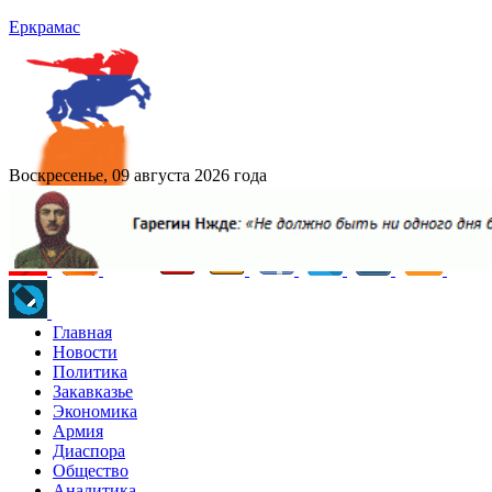
Еркрамас
Воскресенье, 09 августа 2026 года
Главная
Новости
Политика
Закавказье
Экономика
Армия
Диаспора
Общество
Аналитика