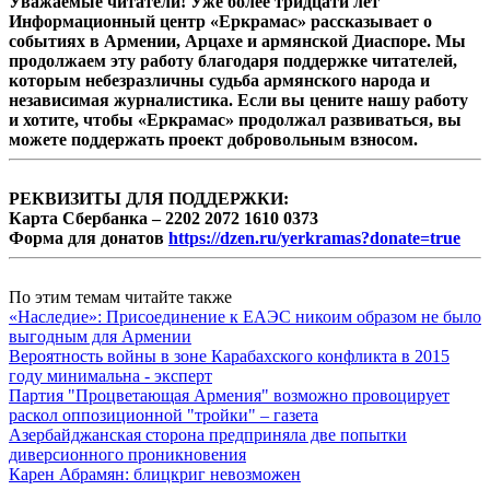
Уважаемые читатели! Уже более тридцати лет
Информационный центр «Еркрамас» рассказывает о
событиях в Армении, Арцахе и армянской Диаспоре. Мы
продолжаем эту работу благодаря поддержке читателей,
которым небезразличны судьба армянского народа и
независимая журналистика. Если вы цените нашу работу
и хотите, чтобы «Еркрамас» продолжал развиваться, вы
можете поддержать проект добровольным взносом.
РЕКВИЗИТЫ ДЛЯ ПОДДЕРЖКИ:
Карта Сбербанка – 2202 2072 1610 0373
Форма для донатов
https://dzen.ru/yerkramas?donate=true
По этим темам читайте также
«Наследие»: Присоединение к ЕАЭС никоим образом не было
выгодным для Армении
Вероятность войны в зоне Карабахского конфликта в 2015
году минимальна - эксперт
Партия "Процветающая Армения" возможно провоцирует
раскол оппозиционной "тройки" – газета
Азербайджанская сторона предприняла две попытки
диверсионного проникновения
Карен Абрамян: блицкриг невозможен