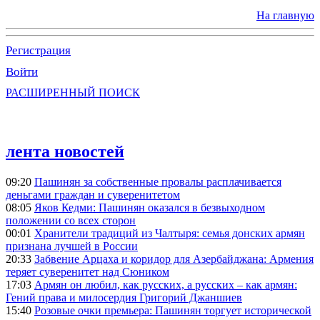
На главную
Регистрация
Войти
РАСШИРЕННЫЙ ПОИСК
лента новостей
09:20
Пашинян за собственные провалы расплачивается
деньгами граждан и суверенитетом
08:05
Яков Кедми: Пашинян оказался в безвыходном
положении со всех сторон
00:01
Хранители традиций из Чалтыря: семья донских армян
признана лучшей в России
20:33
Забвение Арцаха и коридор для Азербайджана: Армения
теряет суверенитет над Сюником
17:03
Армян он любил, как русских, а русских – как армян:
Гений права и милосердия Григорий Джаншиев
15:40
Розовые очки премьера: Пашинян торгует исторической