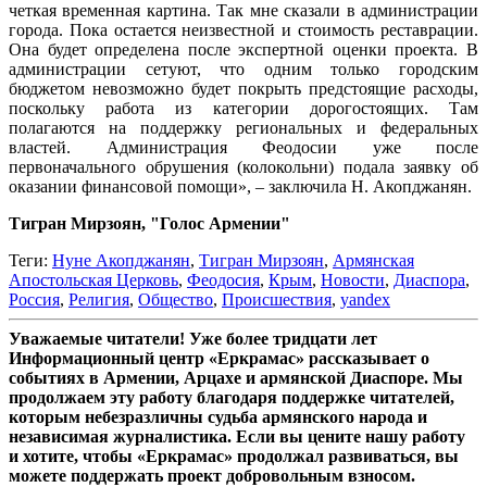
четкая временная картина. Так мне сказали в администрации
города. Пока остается неизвестной и стоимость реставрации.
Она будет определена после экспертной оценки проекта. В
администрации сетуют, что одним только городским
бюджетом невозможно будет покрыть предстоящие расходы,
поскольку работа из категории дорогостоящих. Там
полагаются на поддержку региональных и федеральных
властей. Администрация Феодосии уже после
первоначального обрушения (колокольни) подала заявку об
оказании финансовой помощи», – заключила Н. Акопджанян.
Тигран Мирзоян, "Голос Армении"
Теги:
Нуне Акопджанян
,
Тигран Мирзоян
,
Армянская
Апостольская Церковь
,
Феодосия
,
Крым
,
Новости
,
Диаспора
,
Россия
,
Религия
,
Общество
,
Происшествия
,
yandex
Уважаемые читатели! Уже более тридцати лет
Информационный центр «Еркрамас» рассказывает о
событиях в Армении, Арцахе и армянской Диаспоре. Мы
продолжаем эту работу благодаря поддержке читателей,
которым небезразличны судьба армянского народа и
независимая журналистика. Если вы цените нашу работу
и хотите, чтобы «Еркрамас» продолжал развиваться, вы
можете поддержать проект добровольным взносом.