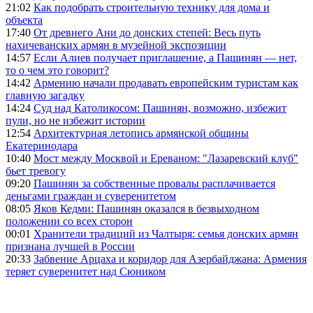
21:02
Как подобрать строительную технику для дома и
объекта
17:40
От древнего Ани до донских степей: Весь путь
нахичеванских армян в музейной экспозиции
14:57
Если Алиев получает приглашение, а Пашинян — нет,
то о чем это говорит?
14:42
Армению начали продавать европейским туристам как
главную загадку
14:24
Суд над Католикосом: Пашинян, возможно, избежит
пули, но не избежит истории
12:54
Архитектурная летопись армянской общины
Екатеринодара
10:40
Мост между Москвой и Ереваном: "Лазаревский клуб"
бьет тревогу
09:20
Пашинян за собственные провалы расплачивается
деньгами граждан и суверенитетом
08:05
Яков Кедми: Пашинян оказался в безвыходном
положении со всех сторон
00:01
Хранители традиций из Чалтыря: семья донских армян
признана лучшей в России
20:33
Забвение Арцаха и коридор для Азербайджана: Армения
теряет суверенитет над Сюником