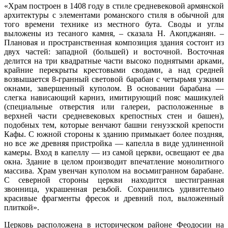
«Храм построен в 1408 году в стиле средневековой армянской
архитектуры с элементами романского стиля в обычной для
того времени технике из местного бута. Своды и углы
выложены из тесаного камня, – сказала Н. Акопджанян. –
Плановая и пространственная композиция здания состоит из
двух частей: западной (большей) и восточной. Восточная
делится на три квадратные части высоко поднятыми арками,
крайние перекрыты крестовыми сводами, а над средней
возвышается 8-гранный световой барабан с четырьмя узкими
окнами, завершенный куполом. В основании барабана —
слегка нависающий карниз, имитирующий пояс машикулей
(специальные отверстия или галереи, расположенные в
верхней части средневековых крепостных стен и башен),
подобных тем, которые венчают башни генуэзской крепости
Кафы. С южной стороны к зданию примыкает более поздняя,
но все же древняя пристройка — капелла в виде удлиненной
камеры. Вход в капеллу — из самой церкви, освещают ее два
окна. Здание в целом производит впечатление монолитного
массива. Храм увенчан куполом на восьмигранном барабане.
С северной стороны церкви находится шестигранная
звонница, украшенная резьбой. Сохранились удивительно
красивые фрагменты фресок и древний пол, выложенный
плиткой».
Церковь расположена в историческом районе Феодосии на