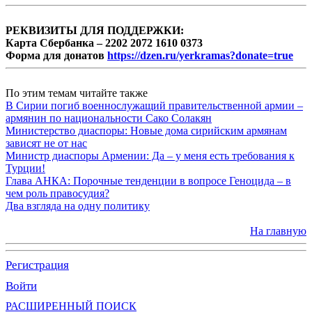
РЕКВИЗИТЫ ДЛЯ ПОДДЕРЖКИ:
Карта Сбербанка – 2202 2072 1610 0373
Форма для донатов
https://dzen.ru/yerkramas?donate=true
По этим темам читайте также
В Сирии погиб военнослужащий правительственной армии –
армянин по национальности Сако Солакян
Министерство диаспоры: Новые дома сирийским армянам
зависят не от нас
Министр диаспоры Армении: Да – у меня есть требования к
Турции!
Глава АНКА: Порочные тенденции в вопросе Геноцида – в
чем роль правосудия?
Два взгляда на одну политику
На главную
Регистрация
Войти
РАСШИРЕННЫЙ ПОИСК