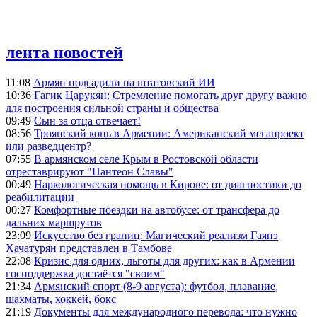
лента новостей
11:08
Армян подсадили на штатовский ИИ
10:36
Гагик Царукян: Стремление помогать друг другу важно
для построения сильной страны и общества
09:49
Сын за отца отвечает!
08:56
Троянский конь в Армении: Американский мегапроект
или разведцентр?
07:55
В армянском селе Крым в Ростовской области
отреставрируют "Пантеон Славы"
00:49
Наркологическая помощь в Кирове: от диагностики до
реабилитации
00:27
Комфортные поездки на автобусе: от трансфера до
дальних маршрутов
23:09
Искусство без границ: Магический реализм Гаянэ
Хачатурян представлен в Тамбове
22:08
Кризис для одних, льготы для других: как в Армении
господдержка достаётся "своим"
21:34
Армянский спорт (8-9 августа): футбол, плавание,
шахматы, хоккей, бокс
21:19
Документы для международного перевода: что нужно