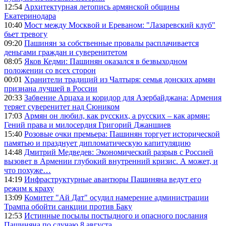
12:54
Архитектурная летопись армянской общины
Екатеринодара
10:40
Мост между Москвой и Ереваном: "Лазаревский клуб"
бьет тревогу
09:20
Пашинян за собственные провалы расплачивается
деньгами граждан и суверенитетом
08:05
Яков Кедми: Пашинян оказался в безвыходном
положении со всех сторон
00:01
Хранители традиций из Чалтыря: семья донских армян
признана лучшей в России
20:33
Забвение Арцаха и коридор для Азербайджана: Армения
теряет суверенитет над Сюником
17:03
Армян он любил, как русских, а русских – как армян:
Гений права и милосердия Григорий Джаншиев
15:40
Розовые очки премьера: Пашинян торгует исторической
памятью и празднует дипломатическую капитуляцию
14:48
Дмитрий Медведев: Экономический разрыв с Россией
вызовет в Армении глубокий внутренний кризис. А может, и
что похуже…
14:19
Инфраструктурные авантюры Пашиняна ведут его
режим к краху
13:09
Комитет "Ай Дат" осудил намерение администрации
Трампа обойти санкции против Баку
12:53
Истинные посылы постыдного и опасного послания
Пашиняна по случаю 8 августа