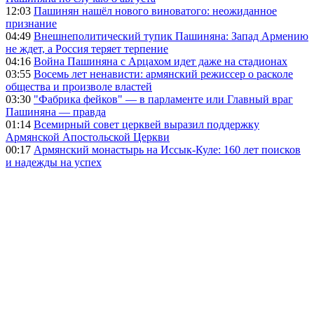
12:03
Пашинян нашёл нового виноватого: неожиданное
признание
04:49
Внешнеполитический тупик Пашиняна: Запад Армению
не ждет, а Россия теряет терпение
04:16
Война Пашиняна с Арцахом идет даже на стадионах
03:55
Восемь лет ненависти: армянский режиссер о расколе
общества и произволе властей
03:30
"Фабрика фейков" — в парламенте или Главный враг
Пашиняна — правда
01:14
Всемирный совет церквей выразил поддержку
Армянской Апостольской Церкви
00:17
Армянский монастырь на Иссык-Куле: 160 лет поисков
и надежды на успех