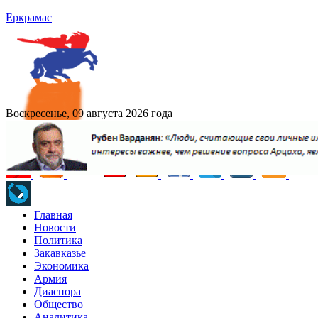
Еркрамас
Воскресенье, 09 августа 2026 года
Главная
Новости
Политика
Закавказье
Экономика
Армия
Диаспора
Общество
Аналитика