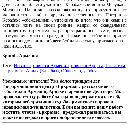
дочерью погибшего участника Карабахской войны Меружана
Мосияна. Пашинян назвал женщину (в присутствии ее
малолетнего сына) и других переселенцев из Нагорного
Карабаха «сбежавшими», упрекнув их в том, что они сами не
остались жить на своей родине. Кадры со скандальным
инцидентом стремительно распространились в сети, вызвав
возмущение многих граждан. Позже он публично принес
извинения дочери погибшего бойца и ее сыну, пригласив их в
правительство.
Sputnik Армения
Теги:
Новости
,
новости Армении
,
новости Арцаха
,
Политика
,
Парламент
,
Арцах (Карабах)
,
Общество
,
yandex
Уважаемые читатели! Уже более тридцати лет
Информационный центр «Еркрамас» рассказывает о
событиях в Армении, Арцахе и армянской Диаспоре. Мы
продолжаем эту работу благодаря поддержке читателей,
которым небезразличны судьба армянского народа и
независимая журналистика. Если вы цените нашу работу
и хотите, чтобы «Еркрамас» продолжал развиваться, вы
можете поддержать проект добровольным взносом.