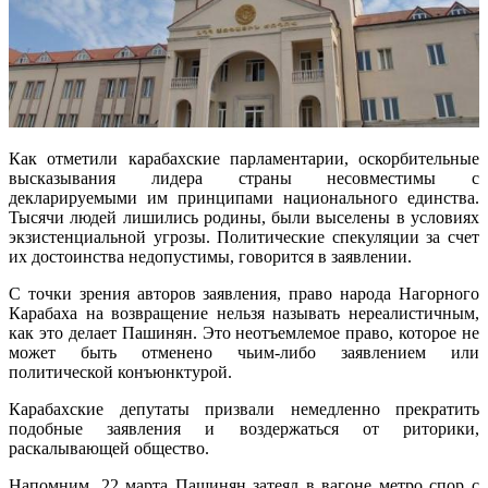
Как отметили карабахские парламентарии, оскорбительные
высказывания лидера страны несовместимы с
декларируемыми им принципами национального единства.
Тысячи людей лишились родины, были выселены в условиях
экзистенциальной угрозы. Политические спекуляции за счет
их достоинства недопустимы, говорится в заявлении.
С точки зрения авторов заявления, право народа Нагорного
Карабаха на возвращение нельзя называть нереалистичным,
как это делает Пашинян. Это неотъемлемое право, которое не
может быть отменено чьим-либо заявлением или
политической конъюнктурой.
Карабахские депутаты призвали немедленно прекратить
подобные заявления и воздержаться от риторики,
раскалывающей общество.
Напомним, 22 марта Пашинян затеял в вагоне метро спор с