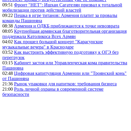
09:51
Фронт "НЕТ": Ишхан Сагателян призвал к тотальной
мобилизации против действий властей
09:22
Пешка в игре титанов: Армения платит за провалы
команды Пашиняна
08:38
Армения и ОДКБ приближаются к точке невозврата
08:05
Крупнейшая армянская благотворительная организация
поддержала Католикоса Всех Армян
04:02
Как прошел большой концерт "Карасунские
музыкальные вечера" в Краснодаре
03:52
Как выстроить эффективную подготовку к ОГЭ без
перегрузок
03:15
Кабинет застоя или Управленческая кома правительства
Пашиняна
02:48
Цифровая капитуляция Армении или "Троянский конь"
от Пашиняна
21:36
Рынок упаковки для напитков: требования бизнеса
21:00
Роль личной охраны в современной системе
безопасности