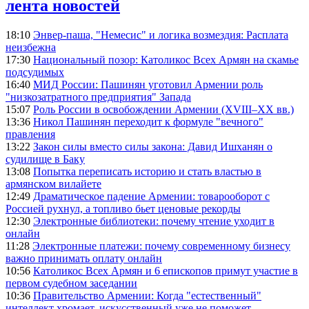
лента новостей
18:10
Энвер-паша, "Немесис" и логика возмездия: Расплата
неизбежна
17:30
Национальный позор: Католикос Всех Армян на скамье
подсудимых
16:40
МИД России: Пашинян уготовил Армении роль
"низкозатратного предприятия" Запада
15:07
Роль России в освобождении Армении (XVIII–XX вв.)
13:36
Никол Пашинян переходит к формуле "вечного"
правления
13:22
Закон силы вместо силы закона: Давид Ишханян о
судилище в Баку
13:08
Попытка переписать историю и стать властью в
армянском вилайете
12:49
Драматическое падение Армении: товарооборот с
Россией рухнул, а топливо бьет ценовые рекорды
12:30
Электронные библиотеки: почему чтение уходит в
онлайн
11:28
Электронные платежи: почему современному бизнесу
важно принимать оплату онлайн
10:56
Католикос Всех Армян и 6 епископов примут участие в
первом судебном заседании
10:36
Правительство Армении: Когда "естественный"
интеллект хромает, искусственный уже не поможет