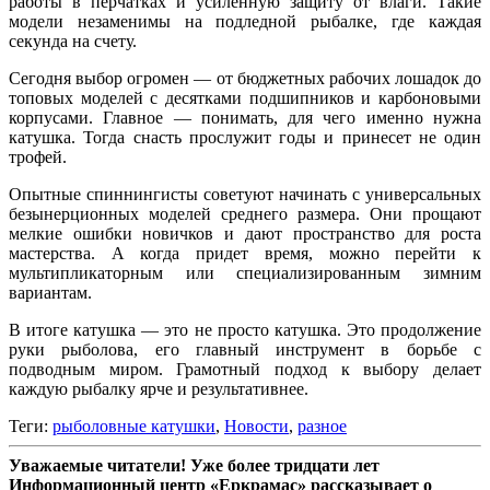
работы в перчатках и усиленную защиту от влаги. Такие
модели незаменимы на подледной рыбалке, где каждая
секунда на счету.
Сегодня выбор огромен — от бюджетных рабочих лошадок до
топовых моделей с десятками подшипников и карбоновыми
корпусами. Главное — понимать, для чего именно нужна
катушка. Тогда снасть прослужит годы и принесет не один
трофей.
Опытные спиннингисты советуют начинать с универсальных
безынерционных моделей среднего размера. Они прощают
мелкие ошибки новичков и дают пространство для роста
мастерства. А когда придет время, можно перейти к
мультипликаторным или специализированным зимним
вариантам.
В итоге катушка — это не просто катушка. Это продолжение
руки рыболова, его главный инструмент в борьбе с
подводным миром. Грамотный подход к выбору делает
каждую рыбалку ярче и результативнее.
Теги:
рыболовные катушки
,
Новости
,
разное
Уважаемые читатели! Уже более тридцати лет
Информационный центр «Еркрамас» рассказывает о