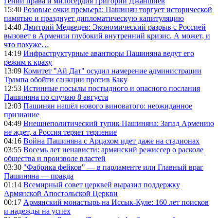
Гений права и милосердия Григорий Джаншиев
15:40
Розовые очки премьера: Пашинян торгует исторической
памятью и празднует дипломатическую капитуляцию
14:48
Дмитрий Медведев: Экономический разрыв с Россией
вызовет в Армении глубокий внутренний кризис. А может, и
что похуже…
14:19
Инфраструктурные авантюры Пашиняна ведут его
режим к краху
13:09
Комитет "Ай Дат" осудил намерение администрации
Трампа обойти санкции против Баку
12:53
Истинные посылы постыдного и опасного послания
Пашиняна по случаю 8 августа
12:03
Пашинян нашёл нового виноватого: неожиданное
признание
04:49
Внешнеполитический тупик Пашиняна: Запад Армению
не ждет, а Россия теряет терпение
04:16
Война Пашиняна с Арцахом идет даже на стадионах
03:55
Восемь лет ненависти: армянский режиссер о расколе
общества и произволе властей
03:30
"Фабрика фейков" — в парламенте или Главный враг
Пашиняна — правда
01:14
Всемирный совет церквей выразил поддержку
Армянской Апостольской Церкви
00:17
Армянский монастырь на Иссык-Куле: 160 лет поисков
и надежды на успех