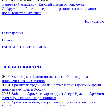
По этим темам читайте также
Лаврентий Амшенци: Каждый спасается как может
Д. Арутюнян: Рост цен серьезно отразился на деятельности
правительства Армении
На главную
Регистрация
Войти
РАСШИРЕННЫЙ ПОИСК
лента новостей
08:05
Яков Кедми: Пашинян оказался в безвыходном
положении со всех сторон
00:01
Хранители традиций из Чалтыря: семья донских армян
признана лучшей в России
20:33
Забвение Арцаха и коридор для Азербайджана: Армения
теряет суверенитет над Сюником
17:03
Армян он любил, как русских, а русских – как армян: