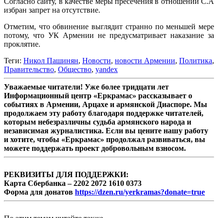
Согласно сайту, в качестве меры пресечения в отношении С.А
избран запрет на отсутствие.
Отметим, что обвинение выглядит странно по меньшей мере
потому, что УК Армении не предусматривает наказание за
проклятие.
Теги:
Никол Пашинян
,
Новости
,
новости Армении
,
Политика
,
Правительство
,
Общество
,
yandex
Уважаемые читатели! Уже более тридцати лет
Информационный центр «Еркрамас» рассказывает о
событиях в Армении, Арцахе и армянской Диаспоре. Мы
продолжаем эту работу благодаря поддержке читателей,
которым небезразличны судьба армянского народа и
независимая журналистика. Если вы цените нашу работу
и хотите, чтобы «Еркрамас» продолжал развиваться, вы
можете поддержать проект добровольным взносом.
РЕКВИЗИТЫ ДЛЯ ПОДДЕРЖКИ:
Карта Сбербанка – 2202 2072 1610 0373
Форма для донатов
https://dzen.ru/yerkramas?donate=true