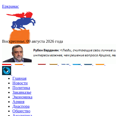
Еркрамас
Воскресенье, 09 августа 2026 года
Главная
Новости
Политика
Закавказье
Экономика
Армия
Диаспора
Общество
Аналитика