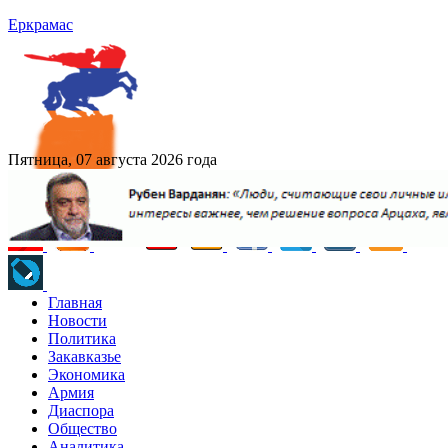
Еркрамас
Пятница, 07 августа 2026 года
Главная
Новости
Политика
Закавказье
Экономика
Армия
Диаспора
Общество
Аналитика