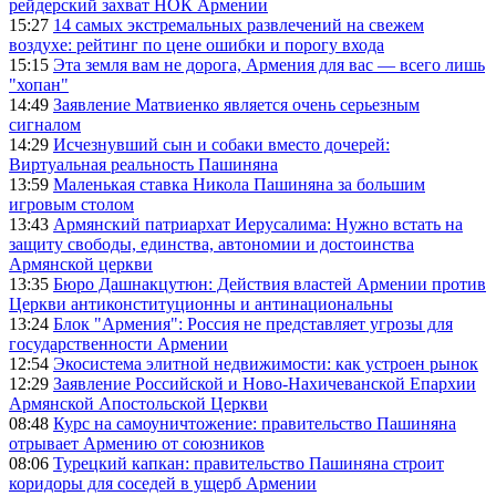
рейдерский захват НОК Армении
15:27
14 самых экстремальных развлечений на свежем
воздухе: рейтинг по цене ошибки и порогу входа
15:15
Эта земля вам не дорога, Армения для вас — всего лишь
"хопан"
14:49
Заявление Матвиенко является очень серьезным
сигналом
14:29
Исчезнувший сын и собаки вместо дочерей:
Виртуальная реальность Пашиняна
13:59
Маленькая ставка Никола Пашиняна за большим
игровым столом
13:43
Армянский патриархат Иерусалима: Нужно встать на
защиту свободы, единства, автономии и достоинства
Армянской церкви
13:35
Бюро Дашнакцутюн: Действия властей Армении против
Церкви антиконституционны и антинациональны
13:24
Блок "Армения": Россия не представляет угрозы для
государственности Армении
12:54
Экосистема элитной недвижимости: как устроен рынок
12:29
Заявление Российской и Ново-Нахичеванской Епархии
Армянской Апостольской Церкви
08:48
Курс на самоуничтожение: правительство Пашиняна
отрывает Армению от союзников
08:06
Турецкий капкан: правительство Пашиняна строит
коридоры для соседей в ущерб Армении