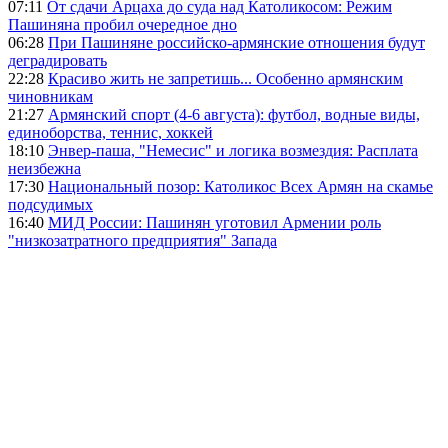
07:11
От сдачи Арцаха до суда над Католикосом: Режим
Пашиняна пробил очередное дно
06:28
При Пашиняне российско-армянские отношения будут
деградировать
22:28
Красиво жить не запретишь... Особенно армянским
чиновникам
21:27
Армянский спорт (4-6 августа): футбол, водные виды,
единоборства, теннис, хоккей
18:10
Энвер-паша, "Немесис" и логика возмездия: Расплата
неизбежна
17:30
Национальный позор: Католикос Всех Армян на скамье
подсудимых
16:40
МИД России: Пашинян уготовил Армении роль
"низкозатратного предприятия" Запада