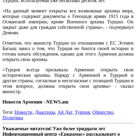
Турции, используемая уже несколько десяток лет.
«На данный момент открыты все возможные архивы мира,
которые содержат документы о Геноциде армян 1915 года в
Османской империи, кроме Военного архива Турции. Он
закрыт даже для граждан собственной страны», - подчеркнул
Демоян.
Отметим, что министр Турции по отношениям с ЕС Эгемен
Багыш завил о том, что Турция не боится своей истории и
готова начать обсуждения, однако для этого Армения должна
открыть свои архивы.
«Турция всегда призывала Армению открыть свои
исторические архивы. Наряду с Арменией и Турцией и
другие страны, согласные и несогласные с позицией Турции в
этом вопросе, должны открыть свои архивы» - сказал
министр.
Новости Армении - NEWS.am
Теги:
Новости
,
Диаспора
,
Ай Дат
,
Турция
,
Общество
,
Политика
Уважаемые читатели! Уже более тридцати лет
Информационный центр «Еркрамас» рассказывает о