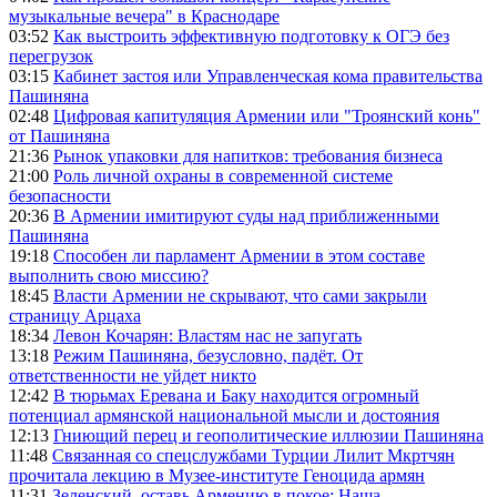
музыкальные вечера" в Краснодаре
03:52
Как выстроить эффективную подготовку к ОГЭ без
перегрузок
03:15
Кабинет застоя или Управленческая кома правительства
Пашиняна
02:48
Цифровая капитуляция Армении или "Троянский конь"
от Пашиняна
21:36
Рынок упаковки для напитков: требования бизнеса
21:00
Роль личной охраны в современной системе
безопасности
20:36
В Армении имитируют суды над приближенными
Пашиняна
19:18
Способен ли парламент Армении в этом составе
выполнить свою миссию?
18:45
Власти Армении не скрывают, что сами закрыли
страницу Арцаха
18:34
Левон Кочарян: Властям нас не запугать
13:18
Режим Пашиняна, безусловно, падёт. От
ответственности не уйдет никто
12:42
В тюрьмах Еревана и Баку находится огромный
потенциал армянской национальной мысли и достояния
12:13
Гниющий перец и геополитические иллюзии Пашиняна
11:48
Связанная со спецслужбами Турции Лилит Мкртчян
прочитала лекцию в Музее-институте Геноцида армян
11:31
Зеленский, оставь Армению в покое: Наша