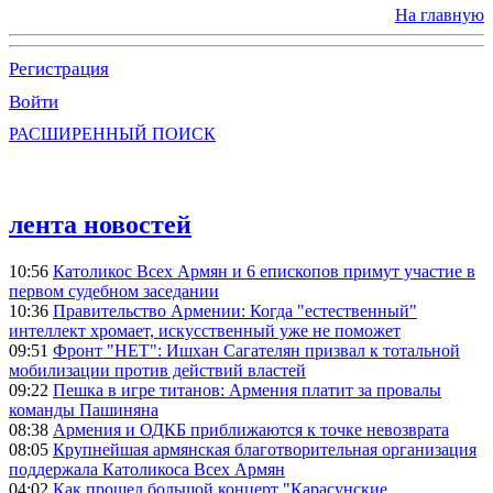
На главную
Регистрация
Войти
РАСШИРЕННЫЙ ПОИСК
лента новостей
10:56
Католикос Всех Армян и 6 епископов примут участие в
первом судебном заседании
10:36
Правительство Армении: Когда "естественный"
интеллект хромает, искусственный уже не поможет
09:51
Фронт "НЕТ": Ишхан Сагателян призвал к тотальной
мобилизации против действий властей
09:22
Пешка в игре титанов: Армения платит за провалы
команды Пашиняна
08:38
Армения и ОДКБ приближаются к точке невозврата
08:05
Крупнейшая армянская благотворительная организация
поддержала Католикоса Всех Армян
04:02
Как прошел большой концерт "Карасунские