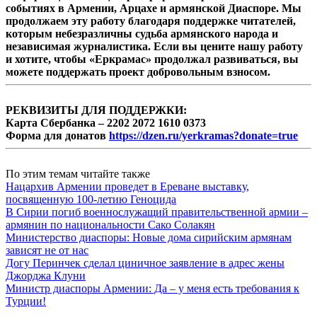
событиях в Армении, Арцахе и армянской Диаспоре. Мы
продолжаем эту работу благодаря поддержке читателей,
которым небезразличны судьба армянского народа и
независимая журналистика. Если вы цените нашу работу
и хотите, чтобы «Еркрамас» продолжал развиваться, вы
можете поддержать проект добровольным взносом.
РЕКВИЗИТЫ ДЛЯ ПОДДЕРЖКИ:
Карта Сбербанка – 2202 2072 1610 0373
Форма для донатов
https://dzen.ru/yerkramas?donate=true
По этим темам читайте также
Нацархив Армении проведет в Ереване выставку,
посвященную 100-летию Геноцида
В Сирии погиб военнослужащий правительственной армии –
армянин по национальности Сако Солакян
Министерство диаспоры: Новые дома сирийским армянам
зависят не от нас
Догу Перинчек сделал циничное заявление в адрес жены
Джорджа Клуни
Министр диаспоры Армении: Да – у меня есть требования к
Турции!