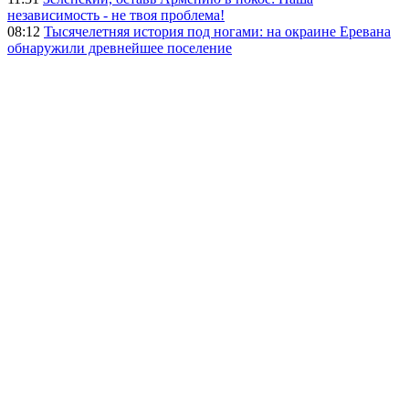
независимость - не твоя проблема!
08:12
Тысячелетняя история под ногами: на окраине Еревана
обнаружили древнейшее поселение