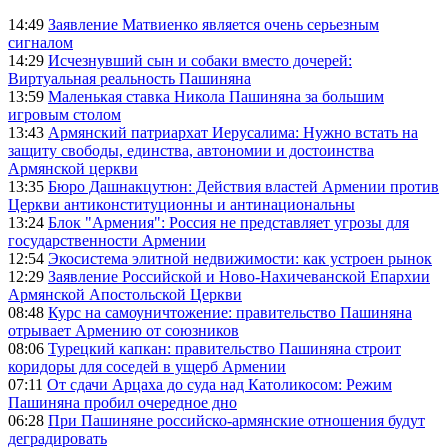
14:49
Заявление Матвиенко является очень серьезным
сигналом
14:29
Исчезнувший сын и собаки вместо дочерей:
Виртуальная реальность Пашиняна
13:59
Маленькая ставка Никола Пашиняна за большим
игровым столом
13:43
Армянский патриархат Иерусалима: Нужно встать на
защиту свободы, единства, автономии и достоинства
Армянской церкви
13:35
Бюро Дашнакцутюн: Действия властей Армении против
Церкви антиконституционны и антинациональны
13:24
Блок "Армения": Россия не представляет угрозы для
государственности Армении
12:54
Экосистема элитной недвижимости: как устроен рынок
12:29
Заявление Российской и Ново-Нахичеванской Епархии
Армянской Апостольской Церкви
08:48
Курс на самоуничтожение: правительство Пашиняна
отрывает Армению от союзников
08:06
Турецкий капкан: правительство Пашиняна строит
коридоры для соседей в ущерб Армении
07:11
От сдачи Арцаха до суда над Католикосом: Режим
Пашиняна пробил очередное дно
06:28
При Пашиняне российско-армянские отношения будут
деградировать