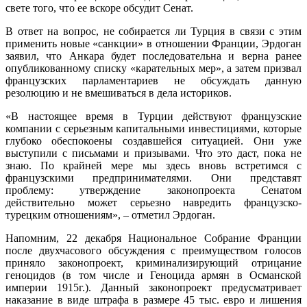
свете того, что ее вскоре обсудит Сенат.
В ответ на вопрос, не собирается ли Турция в связи с этим
применить новые «санкции» в отношении Франции, Эрдоган
заявил, что Анкара будет последовательна и верна ранее
опубликованному списку «карательных мер», а затем призвал
французских парламентариев не обсуждать данную
резолюцию и не вмешиваться в дела историков.
«В настоящее время в Турции действуют французские
компании с серьезным капитальными инвестициями, которые
глубоко обеспокоены создавшейся ситуацией. Они уже
выступили с письмами и призывами. Что это даст, пока не
знаю. По крайней мере мы здесь вновь встретимся с
французскими предпринимателями. Они представят
проблему: утверждение законопроекта Сенатом
действительно может серьезно навредить французско-
турецким отношениям», – отметил Эрдоган.
Напомним, 22 декабря Национальное Собрание Франции
после двухчасового обсуждения с преимуществом голосов
приняло законопроект, криминализирующий отрицание
геноцидов (в том числе и Геноцида армян в Османской
империи 1915г.). Данный законопроект предусматривает
наказание в виде штрафа в размере 45 тыс. евро и лишения