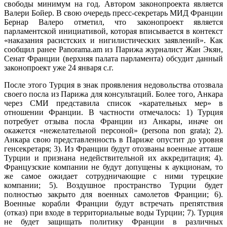
свободы минимум на год. Автором законопроекта является
Валери Бойер. В свою очередь пресс-секретарь МИД Франции
Бернар Валеро отметил, что законопроект является
парламентской инициативой, которая вписывается в контекст
«наказания расистских и нигилистических заявлений». Как
сообщил ранее Panorama.am из Парижа журналист Жан Экян,
Сенат Франции (верхняя палата парламента) обсудит данный
законопроект уже 24 января с.г.
После этого Турция в знак проявления недовольства отозвала
своего посла из Парижа для консультаций. Более того, Анкара
через СМИ представила список «карательных мер» в
отношении Франции. В частности отмечалось: 1) Турция
потребует отзыва посла Франции из Анкары, иначе он
окажется «нежелательной персоной» (persona non grata); 2).
Анкара свою представленность в Париже опустит до уровня
генсекретаря; 3). Из Франции будут отозваны военные атташе
Турции и признана недействительной их аккредитация; 4).
Французские компании не будут допущены к аукционам, то
же самое ожидает сотрудничающие с ними турецкие
компании; 5). Воздушное пространство Турции будет
полностью закрыто для военных самолетов Франции; 6).
Военные корабли Франции будут встречать препятствия
(отказ) при входе в территориальные воды Турции; 7). Турция
не будет защищать политику Франции в различных