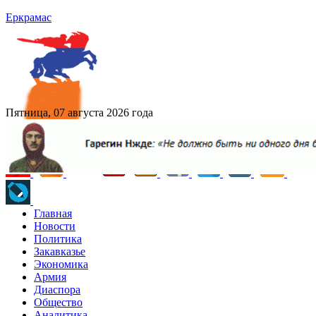
Еркрамас
Пятница, 07 августа 2026 года
Главная
Новости
Политика
Закавказье
Экономика
Армия
Диаспора
Общество
Аналитика