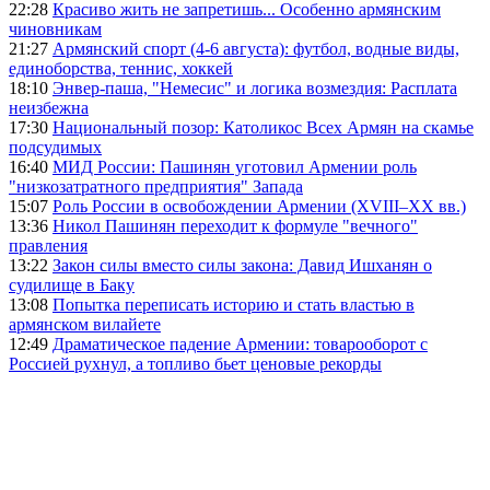
22:28
Красиво жить не запретишь... Особенно армянским
чиновникам
21:27
Армянский спорт (4-6 августа): футбол, водные виды,
единоборства, теннис, хоккей
18:10
Энвер-паша, "Немесис" и логика возмездия: Расплата
неизбежна
17:30
Национальный позор: Католикос Всех Армян на скамье
подсудимых
16:40
МИД России: Пашинян уготовил Армении роль
"низкозатратного предприятия" Запада
15:07
Роль России в освобождении Армении (XVIII–XX вв.)
13:36
Никол Пашинян переходит к формуле "вечного"
правления
13:22
Закон силы вместо силы закона: Давид Ишханян о
судилище в Баку
13:08
Попытка переписать историю и стать властью в
армянском вилайете
12:49
Драматическое падение Армении: товарооборот с
Россией рухнул, а топливо бьет ценовые рекорды