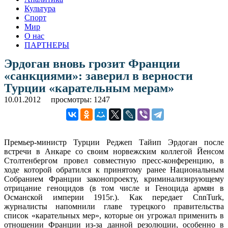
Культура
Спорт
Мир
О нас
ПАРТНЕРЫ
Эрдоган вновь грозит Франции
«санкциями»: заверил в верности
Турции «карательным мерам»
10.01.2012
просмотры: 1247
Премьер-министр Турции Реджеп Тайип Эрдоган после
встречи в Анкаре со своим норвежским коллегой Йенсом
Столтенбергом провел совместную пресс-конференцию, в
ходе которой обратился к принятому ранее Национальным
Собранием Франции законопроекту, криминализирующему
отрицание геноцидов (в том числе и Геноцида армян в
Османской империи 1915г.). Как передает CnnTurk,
журналисты напомнили главе турецкого правительства
список «карательных мер», которые он угрожал применить в
отношении Франции из-за данной резолюции, особенно в