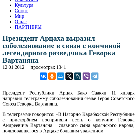
Культура
Спорт
Мир
О нас
ПАРТНЕРЫ
Президент Арцаха выразил
соболезнование в связи с кончиной
легендарного разведчика Геворка
Вартаняна
12.01.2012
просмотры: 1341
Президент Республики Арцах Бако Саакян 11 января
направил телеграмму соболезнования семье Героя Советского
Союза Геворка Вартаняна.
В телеграмме говорится: «В Нагорно-Карабахской Республике
с прискорбием восприняли весть о кончине Геворка
Андреевича Вартаняна - славного сына армянского народа,
пользовавшегося в Арцахе большим уважением.