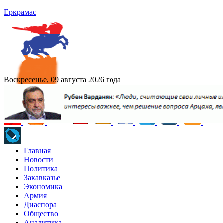
Еркрамас
Воскресенье, 09 августа 2026 года
Главная
Новости
Политика
Закавказье
Экономика
Армия
Диаспора
Общество
Аналитика