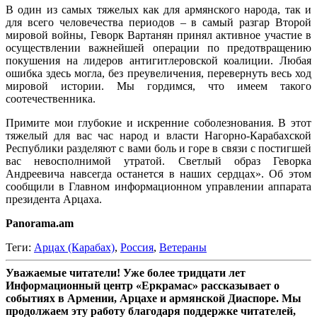
В один из самых тяжелых как для армянского народа, так и
для всего человечества периодов – в самый разгар Второй
мировой войны, Геворк Вартанян принял активное участие в
осуществлении важнейшей операции по предотвращению
покушения на лидеров антигитлеровской коалиции. Любая
ошибка здесь могла, без преувеличения, перевернуть весь ход
мировой истории. Мы гордимся, что имеем такого
соотечественника.
Примите мои глубокие и искренние соболезнования. В этот
тяжелый для вас час народ и власти Нагорно-Карабахской
Республики разделяют с вами боль и горе в связи с постигшей
вас невосполнимой утратой. Светлый образ Геворка
Андреевича навсегда останется в наших сердцах». Об этом
сообщили в Главном информационном управлении аппарата
президента Арцаха.
Panorama.am
Теги:
Арцах (Карабах)
,
Россия
,
Ветераны
Уважаемые читатели! Уже более тридцати лет
Информационный центр «Еркрамас» рассказывает о
событиях в Армении, Арцахе и армянской Диаспоре. Мы
продолжаем эту работу благодаря поддержке читателей,