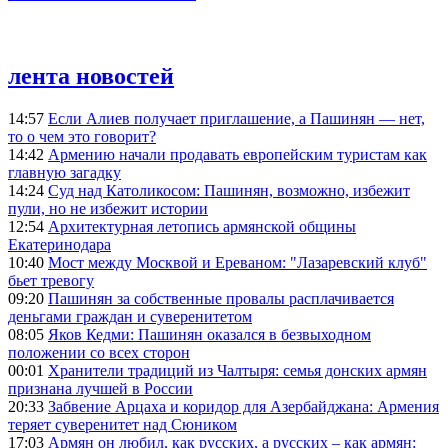
лента новостей
14:57
Если Алиев получает приглашение, а Пашинян — нет,
то о чем это говорит?
14:42
Армению начали продавать европейским туристам как
главную загадку
14:24
Суд над Католикосом: Пашинян, возможно, избежит
пули, но не избежит истории
12:54
Архитектурная летопись армянской общины
Екатеринодара
10:40
Мост между Москвой и Ереваном: "Лазаревский клуб"
бьет тревогу
09:20
Пашинян за собственные провалы расплачивается
деньгами граждан и суверенитетом
08:05
Яков Кедми: Пашинян оказался в безвыходном
положении со всех сторон
00:01
Хранители традиций из Чалтыря: семья донских армян
признана лучшей в России
20:33
Забвение Арцаха и коридор для Азербайджана: Армения
теряет суверенитет над Сюником
17:03
Армян он любил, как русских, а русских – как армян: