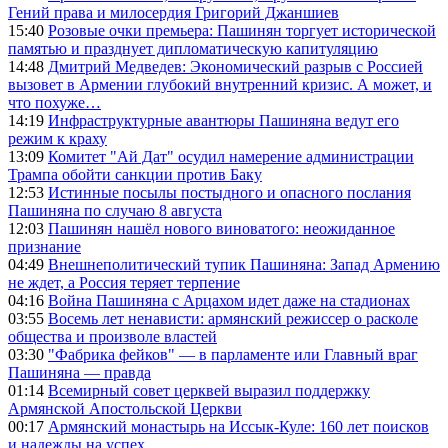
Гений права и милосердия Григорий Джаншиев
15:40
Розовые очки премьера: Пашинян торгует исторической
памятью и празднует дипломатическую капитуляцию
14:48
Дмитрий Медведев: Экономический разрыв с Россией
вызовет в Армении глубокий внутренний кризис. А может, и
что похуже…
14:19
Инфраструктурные авантюры Пашиняна ведут его
режим к краху
13:09
Комитет "Ай Дат" осудил намерение администрации
Трампа обойти санкции против Баку
12:53
Истинные посылы постыдного и опасного послания
Пашиняна по случаю 8 августа
12:03
Пашинян нашёл нового виноватого: неожиданное
признание
04:49
Внешнеполитический тупик Пашиняна: Запад Армению
не ждет, а Россия теряет терпение
04:16
Война Пашиняна с Арцахом идет даже на стадионах
03:55
Восемь лет ненависти: армянский режиссер о расколе
общества и произволе властей
03:30
"Фабрика фейков" — в парламенте или Главный враг
Пашиняна — правда
01:14
Всемирный совет церквей выразил поддержку
Армянской Апостольской Церкви
00:17
Армянский монастырь на Иссык-Куле: 160 лет поисков
и надежды на успех