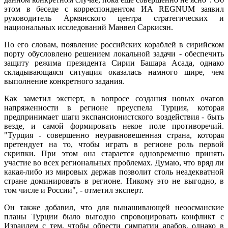
этом в беседе с корреспондентом ИА REGNUM заявил
руководитель Армянского центра стратегических и
национальных исследований Манвел Саркисян.
По его словам, появление российских кораблей в сирийском
порту обусловлено решением локальной задачи - обеспечить
защиту режима президента Сирии Башара Асада, однако
складывающаяся ситуация оказалась намного шире, чем
выполнение конкретного задания.
Как заметил эксперт, в вопросе создания новых очагов
напряженности в регионе преуспела Турция, которая
предпринимает шаги экспансионистского воздействия - быть
везде, и самой формировать некое поле противоречий.
"Турция - совершенно неуравновешенная страна, которая
претендует на то, чтобы играть в регионе роль первой
скрипки. При этом она старается одновременно принять
участие во всех региональных проблемах. Думаю, что вряд ли
какая-либо из мировых держав позволит столь неадекватной
стране доминировать в регионе. Никому это не выгодно, в
том числе и России", - отметил эксперт.
Он также добавил, что для вынашивающей неоосманские
планы Турции было выгодно спровоцировать конфликт с
Израилем с тем, чтобы обрести симпатии арабов, однако в