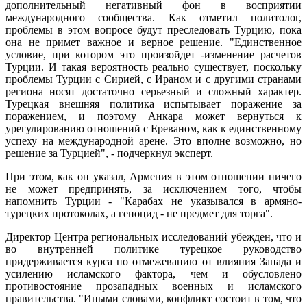
дополнительный негативный фон в восприятии
международного сообщества. Как отметил политолог,
проблемы в этом вопросе будут преследовать Турцию, пока
она не примет важное и верное решение. "Единственное
условие, при котором это произойдет -изменение расчетов
Турции. И такая вероятность реально существует, поскольку
проблемы Турции с Сирией, с Ираном и с другими странами
региона носят достаточно серьезный и сложный характер.
Турецкая внешняя политика испытывает поражение за
поражением, и поэтому Анкара может вернуться к
урегулированию отношений с Ереваном, как к единственному
успеху на международной арене. Это вполне возможно, но
решение за Турцией", - подчеркнул эксперт.
При этом, как он указал, Армения в этом отношении ничего
не может предпринять, за исключением того, чтобы
напомнить Турции - "Карабах не указывался в армяно-
турецких протоколах, а геноцид - не предмет для торга".
Директор Центра региональных исследований убежден, что и
во внутренней политике турецкое руководство
придерживается курса по отмежеванию от влияния Запада и
усилению исламского фактора, чем и обусловлено
противостояние прозападных военных и исламского
правительства. "Иными словами, конфликт состоит в том, что