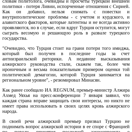
словам политолога, очевидны и просчеты турецкой внешней
политики - потеря Ливии, испорченные отношения с Сирией.
Как он добавил, нельзя снимать с повестки и
внутриполитические проблемы - с учетом и курдского, и
алавитского факторов, которые латентны и не всегда активно
проявляются, но в случае, если вдруг Турция оступится, могут
сыграть весомую и решающую роль в развале турецкого
государства.
"Очевидно, что Турция стоит на грани потери того имиджа,
который был получен в последние годы за счет
антиизраильской риторики. А недавние высказывания
алжирского руководства стали, скажем так, более чем
ироничным и весьма показательным примером оценки той
политической демагогии, которой Турция занимается на
региональном уровне", - резюмировал Минасян.
Как ранее сообщало ИА REGNUM, премьер-министр Алжира
Ахмед Уяхья на пресс-конференции 7 января заявил, что
каждая страна вправе защищать свои интересы, но никто не
имеет права использовать в своих целях кровь алжирского
народа.
В своей речи алжирский премьер призвал Турцию не
поднимать вопрос алжирской истории в ее споре с Францией
по поводу принятия последней законопроекта о