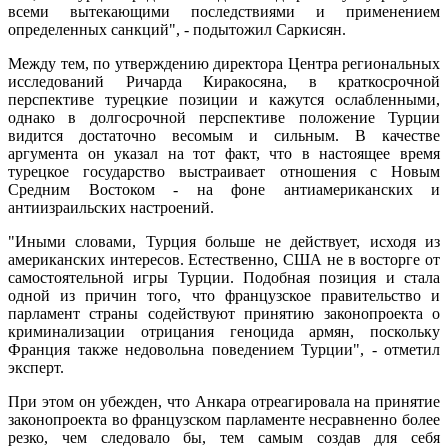
всеми вытекающими последствиями и применением
определенных санкций", - подытожил Саркисян.
Между тем, по утверждению директора Центра региональных
исследований Ричарда Киракосяна, в краткосрочной
перспективе турецкие позиции и кажутся ослабленными,
однако в долгосрочной перспективе положение Турции
видится достаточно весомым и сильным. В качестве
аргумента он указал на тот факт, что в настоящее время
турецкое государство выстраивает отношения с Новым
Средним Востоком - на фоне антиамериканских и
антиизраильских настроений.
"Иными словами, Турция больше не действует, исходя из
американских интересов. Естественно, США не в восторге от
самостоятельной игры Турции. Подобная позиция и стала
одной из причин того, что французское правительство и
парламент страны содействуют принятию законопроекта о
криминализации отрицания геноцида армян, поскольку
Франция также недовольна поведением Турции", - отметил
эксперт.
При этом он убежден, что Анкара отреагировала на принятие
законопроекта во французском парламенте несравненно более
резко, чем следовало бы, тем самым создав для себя