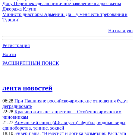
Догу Перинчек сделал циничное заявление в адрес жены
Джорджа Клуни
Министр диаспоры Армении: Да – у меня есть требования к
Турции!
На главную
Регистрация
Войти
РАСШИРЕННЫЙ ПОИСК
лента новостей
06:28
При Пашиняне российско-армянские отношения будут
деградировать
22:28
Красиво жить не запретишь... Особенно армянским
чиновникам
21:27
Армянский спорт (4-6 августа): футбол, водные виды,
единоборства, теннис, хоккей
18:10
Энвер-паша, "Немесис" и логика возмездия: Расплата