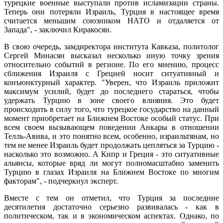
турецкие военные выступали против исламизации страны.
Теперь они потеряли Израиль, Турция в настоящее время
считается меньшим союзником НАТО и отдаляется от
Запада", - заключил Киракосян.
В свою очередь, замдиректора института Кавказа, политолог
Сергей Минасян высказал несколько иную точку зрения
относительно событий в регионе. По его мнению, процесс
сближения Израиля с Грецией носит ситуативный и
конъюнктурный характер. "Уверен, что Израиль приложит
максимум усилий, будет до последнего стараться, чтобы
удержать Турцию в зоне своего влияния. Это будет
происходить в силу того, что турецкое государство на данный
момент приобретает на Ближнем Востоке особый статус. При
всем своем вызывающем поведении Анкары в отношении
Телль-Авива, и это понятно всем, особенно, израильтянам, но
тем не менее Израиль будет продолжать цепляться за Турцию -
насколько это возможно. А Кипр и Греция - это ситуативные
альянсы, которые вряд ли могут полномасштабно заменить
Турцию в глазах Израиля на Ближнем Востоке по многим
факторам", - подчеркнул эксперт.
Вместе с тем он отметил, что Турция за последние
десятилетия достаточно серьезно развивалась - как в
политическом, так и в экономическом аспектах. Однако, по