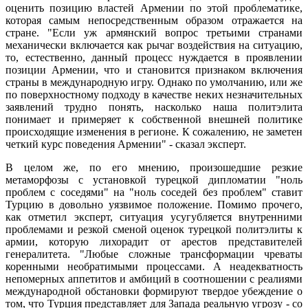
оценить позицию властей Армении по этой проблематике,
которая самым непосредственным образом отражается на
стране. "Если уж армянский вопрос третьими странами
механически включается как рычаг воздействия на ситуацию,
то, естественно, данный процесс нуждается в проявлении
позиции Армении, что и становится признаком включения
страны в международную игру. Однако по умолчанию, или же
по поверхностному подходу в качестве неких незначительных
заявлений трудно понять, насколько наша политэлита
понимает и примеряет к собственной внешней политике
происходящие изменения в регионе. К сожалению, не заметен
четкий курс поведения Армении" - сказал эксперт.
В целом же, по его мнению, произошедшие резкие
метаморфозы с установкой турецкой дипломатии "ноль
проблем с соседями" на "ноль соседей без проблем" ставит
Турцию в довольно уязвимое положение. Помимо прочего,
как отметил эксперт, ситуация усугубляется внутренними
проблемами и резкой сменой оценок турецкой политэлиты к
армии, которую лихорадит от арестов представителей
генералитета. "Любые сложные трансформации чреваты
коренными необратимыми процессами. А неадекватность
непомерных аппетитов и амбиций в соотношении с реалиями
международной обстановки формируют твердое убеждение о
том, что Турция представляет для Запада реальную угрозу - со