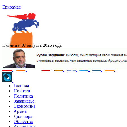
Еркрамас
Пятница, 07 августа 2026 года
Главная
Новости
Политика
Закавказье
Экономика
Армия
Диаспора
Общество
Аналитика