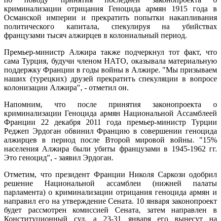
криминализации отрицания Геноцида армян 1915 года в
Османской империи и прекратить попытки накапливания
политического капитала, спекулируя на убийствах
французами тысяч алжирцев в колониальный период.
Премьер-министр Алжира также подчеркнул тот факт, что
сама Турция, будучи членом НАТО, оказывала материальную
поддержку Франции в годы войны в Алжире. "Мы призываем
наших (турецких) друзей прекратить спекуляции в вопросе
колонизации Алжира", - отметил он.
Напомним, что после принятия законопроекта о
криминализации Геноцида армян Национальной Ассамблеей
Франции 22 декабря 2011 года премьер-министр Турции
Реджеп Эрдоган обвинил Францию в совершении геноцида
алжирцев в период после Второй мировой войны. "15%
населения Алжира были убиты французами в 1945-1962 гг.
Это геноцид", - заявил Эрдоган.
Отметим, что президент Франции Николя Саркози одобрил
решение Национальной ассамблеи (нижней палаты
парламента) о криминализации отрицания геноцида армян и
направил его на утверждение Сената. 10 января законопроект
будет рассмотрен комиссией Сената, затем направлен в
Конституционный суд, а 23-31 января его вынесут на