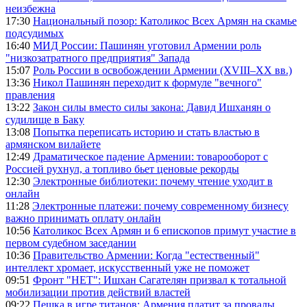
неизбежна
17:30
Национальный позор: Католикос Всех Армян на скамье
подсудимых
16:40
МИД России: Пашинян уготовил Армении роль
"низкозатратного предприятия" Запада
15:07
Роль России в освобождении Армении (XVIII–XX вв.)
13:36
Никол Пашинян переходит к формуле "вечного"
правления
13:22
Закон силы вместо силы закона: Давид Ишханян о
судилище в Баку
13:08
Попытка переписать историю и стать властью в
армянском вилайете
12:49
Драматическое падение Армении: товарооборот с
Россией рухнул, а топливо бьет ценовые рекорды
12:30
Электронные библиотеки: почему чтение уходит в
онлайн
11:28
Электронные платежи: почему современному бизнесу
важно принимать оплату онлайн
10:56
Католикос Всех Армян и 6 епископов примут участие в
первом судебном заседании
10:36
Правительство Армении: Когда "естественный"
интеллект хромает, искусственный уже не поможет
09:51
Фронт "НЕТ": Ишхан Сагателян призвал к тотальной
мобилизации против действий властей
09:22
Пешка в игре титанов: Армения платит за провалы