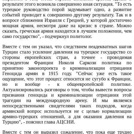
результате этого возникла совершенно иная ситуация. "То есть
турецкое руководство порой задумывает одно, а развитие
событий приводит к совершенно другому результату. Так и в
вопросе сближения Израиля с Грецией, у которой достаточно
мощная армия, несмотря даже на кризис в стране. Можно
сказать, греческая армия находится в лучшем положении, чем
само государство", - подчеркнул политолог.
Вместе с тем он указал, что следствием неадекватных шагов
Турции стало усиление давления на турецкое государство со
стороны европейских стран, а точнее - проводимая
президентом Франции Николя Саркози политика по
принятию законопроекта о криминализации отрицания
Геноцида армян в 1915 году. "Сейчас уже есть такое
ощущение, что этот процесс относится не сугубо к Франции,
но и вообще - к общеевропейской политике.
Актуализировались разговоры о том, чтобы вывести вопросы
признания геноцида и криминализации отрицания этой
трагедии на международную арену. И мы являемся
непосредственными свидетелями таких подходов, когда
армянский вопрос используется не с целью нормализации
армяно-турецких отношений, а для оказания давления на
Турцию", - пояснил глава АЦСНИ.
Вместе с тем он выразил сожаление, что пока еще трудно