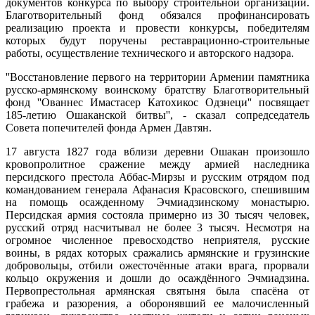
документов конкурса по выбору строительной организации.
Благотворительный фонд обязался профинансировать
реализацию проекта и провести конкурсы, победителям
которых будут поручены реставрационно-строительные
работы, осуществление технического и авторского надзора.
''Восстановление первого на территории Армении памятника
русско-армянскому воинскому братству Благотворительный
фонд ''Ованнес Имастасер Катохикос Одзнеци'' посвящает
185-летию Ошаканской битвы'', - сказал сопредседатель
Совета попечителей фонда Армен Давтян.
17 августа 1827 года вблизи деревни Ошакан произошло
кровопролитное сражение между армией наследника
персидского престола Аббас-Мирзы и русским отрядом под
командованием генерала Афанасия Красовского, спешившим
на помощь осажденному Эчмиадзинскому монастырю.
Персидская армия состояла примерно из 30 тысяч человек,
русский отряд насчитывал не более 3 тысяч. Несмотря на
огромное численное превосходство неприятеля, русские
воины, в рядах которых сражались армянские и грузинские
добровольцы, отбили ожесточённые атаки врага, прорвали
кольцо окружения и дошли до осаждённого Эчмиадзина.
Первопрестольная армянская святыня была спасёна от
грабежа и разорения, а оборонявший ее малочисленный