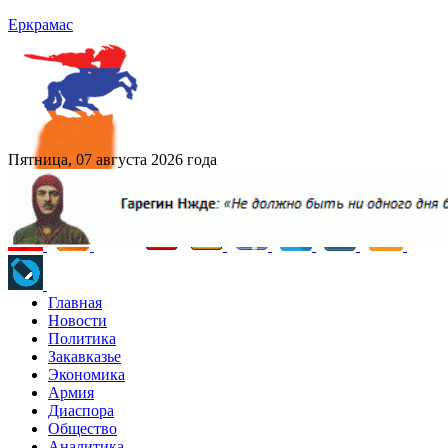
Еркрамас
Пятница, 07 августа 2026 года
Главная
Новости
Политика
Закавказье
Экономика
Армия
Диаспора
Общество
Аналитика