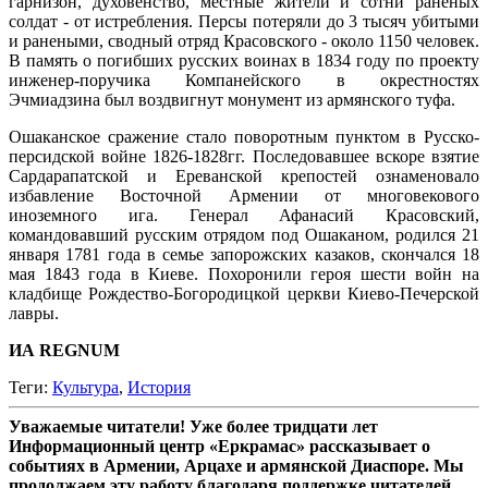
гарнизон, духовенство, местные жители и сотни раненых
солдат - от истребления. Персы потеряли до 3 тысяч убитыми
и ранеными, сводный отряд Красовского - около 1150 человек.
В память о погибших русских воинах в 1834 году по проекту
инженер-поручика Компанейского в окрестностях
Эчмиадзина был воздвигнут монумент из армянского туфа.
Ошаканское сражение стало поворотным пунктом в Русско-
персидской войне 1826-1828гг. Последовавшее вскоре взятие
Сардарапатской и Ереванской крепостей ознаменовало
избавление Восточной Армении от многовекового
иноземного ига. Генерал Афанасий Красовский,
командовавший русским отрядом под Ошаканом, родился 21
января 1781 года в семье запорожских казаков, скончался 18
мая 1843 года в Киеве. Похоронили героя шести войн на
кладбище Рождество-Богородицкой церкви Киево-Печерской
лавры.
ИА REGNUM
Теги:
Культура
,
История
Уважаемые читатели! Уже более тридцати лет
Информационный центр «Еркрамас» рассказывает о
событиях в Армении, Арцахе и армянской Диаспоре. Мы
продолжаем эту работу благодаря поддержке читателей,