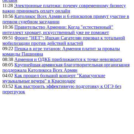
онлайн
11:28
Электронные платежи: почему современному бизнесу
важно принимать оплату онлайн
10:56
Католикос Всех Армян и 6 епископов примут участие в
первом судебном заседании
10:36
Правительство Армении: Когда "естественный"
интеллект хромает, искусственный уже не поможет
09:51
Фронт "НЕТ": Ишхан Сагателян призвал к тотальной
мобилизации против действий властей
09:22
Пешка в игре титанов: Армения платит за провалы
команды Пашиняна
08:38
Армения и ОДКБ приближаются к точке невозврата
08:05
Крупнейшая армянская благотворительная организация
поддержала Католикоса Всех Армян
04:02
Как прошел большой концерт "Карасунские
музыкальные вечера" в Краснодаре
03:52
Как выстроить эффективную подготовку к ОГЭ без
перегрузок