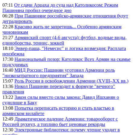
07:11
От сдачи Арцаха до суда над Католикосом: Режим
Пашиняна пробил очередное дно
06:28
При Пашиняне российско-армянские отношения будут
деградировать
22:28
Красиво жить не запретишь... Особенно армянским
чиновникам
21:27
Армянский спорт (4-6 августа): футбол, водные виды,
единоборства, теннис, хоккей
18:10
Энвер-паша, "Немесис" и логика возмездия: Расплата
неизбежна
17:30
Национальный позор: Католикос Всех Армян на скамье
подсудимых
16:40
МИД России: Пашинян уготовил Армении роль
"низкозатратного предприятия" Запада
15:07
Роль России в освобождении Армении (XVIII–XX вв.)
13:36
Никол Пашинян переходит к формуле "вечного"
правления
13:22
Закон силы вместо силы закона: Давид Ишханян о
судилище в Баку
13:08
Попытка переписать историю и стать властью в
армянском вилайете
12:49
Драматическое падение Армении: товарооборот с
Россией рухнул, а топливо бьет ценовые рекорды
12:30
Электронные библиотеки: почему чтение уходит в