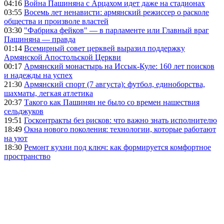
04:16
Война Пашиняна с Арцахом идет даже на стадионах
03:55
Восемь лет ненависти: армянский режиссер о расколе
общества и произволе властей
03:30
"Фабрика фейков" — в парламенте или Главный враг
Пашиняна — правда
01:14
Всемирный совет церквей выразил поддержку
Армянской Апостольской Церкви
00:17
Армянский монастырь на Иссык-Куле: 160 лет поисков
и надежды на успех
21:30
Армянский спорт (7 августа): футбол, единоборства,
шахматы, легкая атлетика
20:37
Такого как Пашинян не было со времен нашествия
сельджуков
19:51
Госконтракты без рисков: что важно знать исполнителю
18:49
Окна нового поколения: технологии, которые работают
на уют
18:30
Ремонт кухни под ключ: как формируется комфортное
пространство