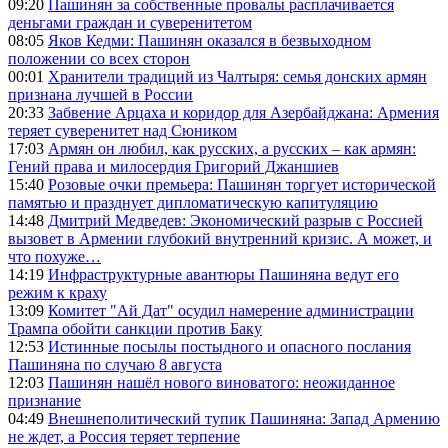
09:20
Пашинян за собственные провалы расплачивается
деньгами граждан и суверенитетом
08:05
Яков Кедми: Пашинян оказался в безвыходном
положении со всех сторон
00:01
Хранители традиций из Чалтыря: семья донских армян
признана лучшей в России
20:33
Забвение Арцаха и коридор для Азербайджана: Армения
теряет суверенитет над Сюником
17:03
Армян он любил, как русских, а русских – как армян:
Гений права и милосердия Григорий Джаншиев
15:40
Розовые очки премьера: Пашинян торгует исторической
памятью и празднует дипломатическую капитуляцию
14:48
Дмитрий Медведев: Экономический разрыв с Россией
вызовет в Армении глубокий внутренний кризис. А может, и
что похуже…
14:19
Инфраструктурные авантюры Пашиняна ведут его
режим к краху
13:09
Комитет "Ай Дат" осудил намерение администрации
Трампа обойти санкции против Баку
12:53
Истинные посылы постыдного и опасного послания
Пашиняна по случаю 8 августа
12:03
Пашинян нашёл нового виноватого: неожиданное
признание
04:49
Внешнеполитический тупик Пашиняна: Запад Армению
не ждет, а Россия теряет терпение