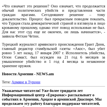
«Что означает это решение? Оно означает, что продолжается
обычай политических убийств и представления части
граждан врагами. Сегодняшнее решение – тому
доказательство. Процесс был прекрасным поводом показать,
что Турция стала демократической страной и взглянула в лицо
кровавому прошлому, однако этот повод использован не был.
Для нас этот суд еще не окончен, он лишь начинается», -
заявила Фетхие Четин.
Турецкий журналист армянского происхождения Грант Динк,
главный редактор стамбульской газеты «Акос», был убит
ровно 5 лет назад, 17 января 2007 г. Исполнитель убийства,
Огюн Самаст, был осужден на 21 год 6 месяцев за
умышленное убийство и 1 год 4 месяца за незаконное
хранение оружия.
Новости Армении - NEWS.am
Теги:
Армяне в Турции
Уважаемые читатели! Уже более тридцати лет
Информационный центр «Еркрамас» рассказывает о
событиях в Армении, Арцахе и армянской Диаспоре. Мы
продолжаем эту работу благодаря поддержке читателей,