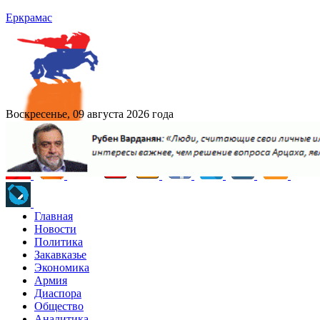
Еркрамас
Воскресенье, 09 августа 2026 года
Главная
Новости
Политика
Закавказье
Экономика
Армия
Диаспора
Общество
Аналитика