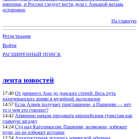
империи, и России следует вести дела с Анкарой весьма
осторожно
На главную
Регистрация
Войти
РАСШИРЕННЫЙ ПОИСК
лента новостей
17:40
От древнего Ани до донских степей: Весь путь
нахичеванских армян в музейной экспозиции
14:57
Если Алиев получает приглашение, а Пашинян — нет,
то о чем это говорит?
14:42
Армению начали продавать европейским туристам как
главную загадку
14:24
Суд над Католикосом: Пашинян, возможно, избежит
пули, но не избежит истории
12:54
Архитектурная летопись армянской общины