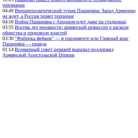
признание
04:49
Внешнеполитический тупик Пашиняна: Запад Армению
не ждет, а Россия теряет терпение
04:16
Война Пашиняна с Арцахом идет даже на стадионах
03:55
Восемь лет ненависти: армянский режиссер о расколе
общества и произволе властей
03:30
"Фабрика фейков" — в парламенте или Главный враг
Пашиняна — правда
01:14
Всемирный совет церквей выразил поддержку
Армянской Апостольской Церкви