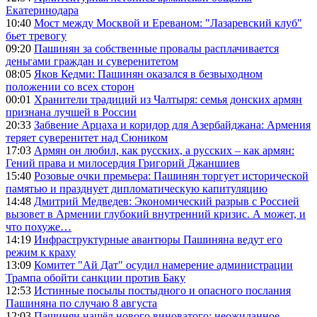
Екатеринодара
10:40
Мост между Москвой и Ереваном: "Лазаревский клуб"
бьет тревогу
09:20
Пашинян за собственные провалы расплачивается
деньгами граждан и суверенитетом
08:05
Яков Кедми: Пашинян оказался в безвыходном
положении со всех сторон
00:01
Хранители традиций из Чалтыря: семья донских армян
признана лучшей в России
20:33
Забвение Арцаха и коридор для Азербайджана: Армения
теряет суверенитет над Сюником
17:03
Армян он любил, как русских, а русских – как армян:
Гений права и милосердия Григорий Джаншиев
15:40
Розовые очки премьера: Пашинян торгует исторической
памятью и празднует дипломатическую капитуляцию
14:48
Дмитрий Медведев: Экономический разрыв с Россией
вызовет в Армении глубокий внутренний кризис. А может, и
что похуже…
14:19
Инфраструктурные авантюры Пашиняна ведут его
режим к краху
13:09
Комитет "Ай Дат" осудил намерение администрации
Трампа обойти санкции против Баку
12:53
Истинные посылы постыдного и опасного послания
Пашиняна по случаю 8 августа
12:03
Пашинян нашёл нового виноватого: неожиданное