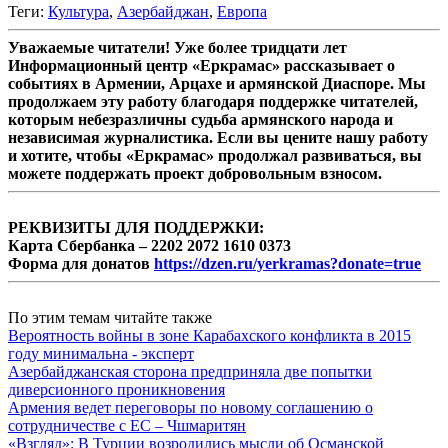
Теги:
Культура
,
Азербайджан
,
Европа
Уважаемые читатели! Уже более тридцати лет
Информационный центр «Еркрамас» рассказывает о
событиях в Армении, Арцахе и армянской Диаспоре. Мы
продолжаем эту работу благодаря поддержке читателей,
которым небезразличны судьба армянского народа и
независимая журналистика. Если вы цените нашу работу
и хотите, чтобы «Еркрамас» продолжал развиваться, вы
можете поддержать проект добровольным взносом.
РЕКВИЗИТЫ ДЛЯ ПОДДЕРЖКИ:
Карта Сбербанка – 2202 2072 1610 0373
Форма для донатов
https://dzen.ru/yerkramas?donate=true
По этим темам читайте также
Вероятность войны в зоне Карабахского конфликта в 2015
году минимальна - эксперт
Азербайджанская сторона предприняла две попытки
диверсионного проникновения
Армения ведет переговоры по новому соглашению о
сотрудничестве с ЕС – Чшмаритян
«Взгляд»: В Турции возродились мысли об Османской