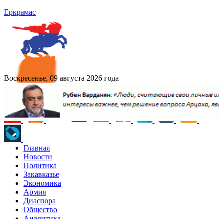
Еркрамас
Воскресенье, 09 августа 2026 года
Главная
Новости
Политика
Закавказье
Экономика
Армия
Диаспора
Общество
Аналитика