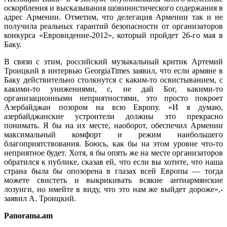
оскорбления и высказывания шовинистического содержания в
адрес Армении. Отметим, что делегация Армении так и не
получила реальных гарантий безопасности от организаторов
конкурса «Евровидение-2012», который пройдет 26-го мая в
Баку.
В связи с этим, российский музыкальный критик Артемий
Троицкий в интервью GeorgiaTimes заявил, что если армяне в
Баку действительно столкнутся с каким-то освистыванием, с
какими-то унижениями, с, не дай Бог, какими-то
организационными неприятностями, это просто покроет
Азербайджан позором на всю Европу. «И я думаю,
азербайджанские устроители должны это прекрасно
понимать. Я бы на их месте, наоборот, обеспечил Армении
максимальный комфорт и режим наибольшего
благоприятствования. Боюсь, как бы на этом уровне что-то
неприятное будет. Хотя, я бы опять же на месте организаторов
обратился к публике, сказав ей, что если вы хотите, что наша
страна была бы опозорена в глазах всей Европы — тогда
можете свистеть и выкрикивать всякие антиармянские
лозунги, но имейте в виду, что это нам же выйдет дороже»,-
заявил А. Троицкий.
Panorama.am