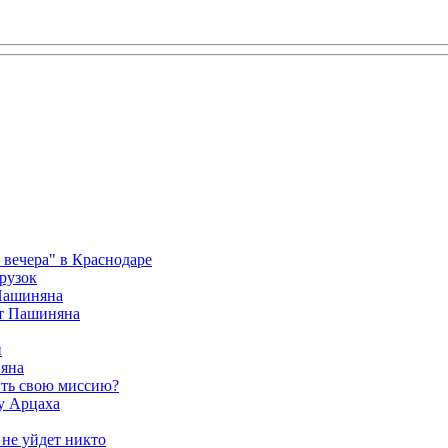
вечера" в Краснодаре
рузок
 Пашиняна
от Пашиняна
и
яна
ить свою миссию?
у Арцаха
 не уйдет никто