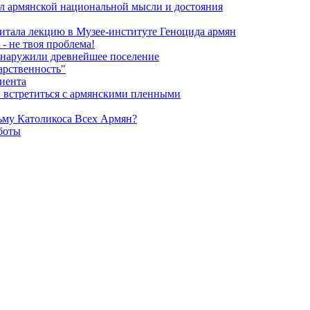
л армянской национальной мысли и достояния
итала лекцию в Музее-институте Геноцида армян
- не твоя проблема!
обнаружили древнейшее поселение
арственность"
риента
и встретиться с армянскими пленными
ьму Католикоса Всех Армян?
боты