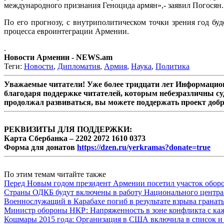
международного признания Геноцида армян»,- заявил Погосян.
По его прогнозу, с внутриполитическом точки зрения год бу
процесса евроинтеграции Армении.
.
Новости Армении - NEWS.am
Теги:
Новости
,
Дипломатия
,
Армия
,
Наука
,
Политика
Уважаемые читатели! Уже более тридцати лет Информацион
благодаря поддержке читателей, которым небезразличны су
продолжал развиваться, вы можете поддержать проект доб
РЕКВИЗИТЫ ДЛЯ ПОДДЕРЖКИ:
Карта Сбербанка – 2202 2072 1610 0373
Форма для донатов
https://dzen.ru/yerkramas?donate=true
По этим темам читайте также
Перед Новым годом президент Армении посетил участок обор
Страны ОДКБ будут включены в работу Национального центра
Военнослужащий в Карабахе погиб в результате взрыва гранат
Министр обороны НКР: Напряженность в зоне конфликта с ка
Кошмары 2015 года: Организация в США включила в список и 