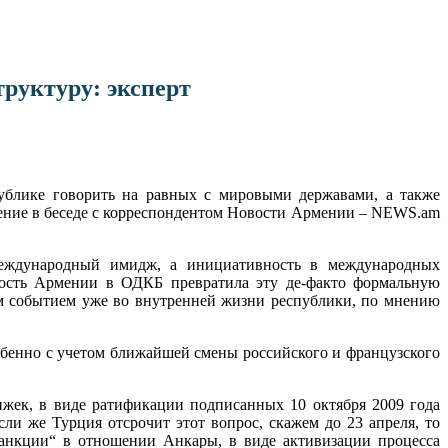
руктуру: эксперт
ублике говорить на равных с мировыми державами, а также
ение в беседе с корреспондентом Новости Армении – NEWS.am
международный имидж, а инициативность в международных
ность Армении в ОДКБ превратила эту де-факто формальную
ым событием уже во внутренней жизни республики, по мнению
собенно с учетом ближайшей смены российского и французского
ижек, в виде ратификации подписанных 10 октября 2009 года
ли же Турция отсрочит этот вопрос, скажем до 23 апреля, то
санкции“ в отношении Анкары, в виде активизации процесса