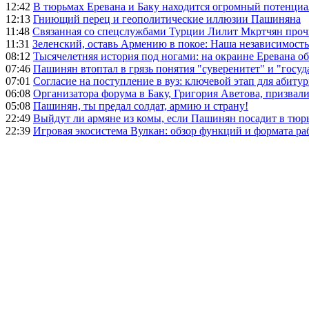
12:42
В тюрьмах Еревана и Баку находится огромный потенциа
12:13
Гниющий перец и геополитические иллюзии Пашиняна
11:48
Связанная со спецслужбами Турции Лилит Мкртчян проч
11:31
Зеленский, оставь Армению в покое: Наша независимость 
08:12
Тысячелетняя история под ногами: на окраине Еревана 
07:46
Пашинян втоптал в грязь понятия "суверенитет" и "госуд
07:01
Согласие на поступление в вуз: ключевой этап для абиту
06:08
Организатора форума в Баку, Григория Аветова, призвал
05:08
Пашинян, ты предал солдат, армию и страну!
22:49
Выйдут ли армяне из комы, если Пашинян посадит в тюр
22:39
Игровая экосистема Вулкан: обзор функций и формата ра