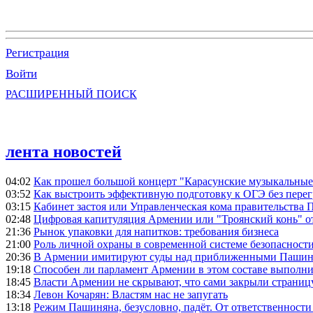
Регистрация
Войти
РАСШИРЕННЫЙ ПОИСК
лента новостей
04:02
Как прошел большой концерт "Карасунские музыкальные 
03:52
Как выстроить эффективную подготовку к ОГЭ без перег
03:15
Кабинет застоя или Управленческая кома правительства
02:48
Цифровая капитуляция Армении или "Троянский конь" 
21:36
Рынок упаковки для напитков: требования бизнеса
21:00
Роль личной охраны в современной системе безопасност
20:36
В Армении имитируют суды над приближенными Пашин
19:18
Способен ли парламент Армении в этом составе выполн
18:45
Власти Армении не скрывают, что сами закрыли страниц
18:34
Левон Кочарян: Властям нас не запугать
13:18
Режим Пашиняна, безусловно, падёт. От ответственности