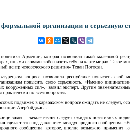
формальной организации в серьезную ст
политика Армении, которая позволила такой маленькой респ
рах, иными словами «обозначить себя на карте мира».
Такое мн
й центр человеческого развития» Теван Погосян.
о-турецком вопросе позволила республике повысить свой 
рганизациям повысить свою серьезность. «Именно инициатив
ных вооруженных сил»,- заявил эксперт. Другим знаменательн
ом практически по всем вопросам.
, особых подвижек в карабахском вопросе ожидать не следует, о
позиции Азербайджана.
в конце зимы – начале весны следует ожидать позитивных подв
ия сделает это под давлением международного сообщества. «Ес
народного сообщества, которое, вполне возможно, применит „