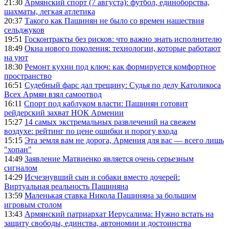
21:30
Армянский спорт (7 августа): футбол, единоборства,
шахматы, легкая атлетика
20:37
Такого как Пашинян не было со времен нашествия
сельджуков
19:51
Госконтракты без рисков: что важно знать исполнителю
18:49
Окна нового поколения: технологии, которые работают
на уют
18:30
Ремонт кухни под ключ: как формируется комфортное
пространство
16:51
Судебный фарс дал трещину: Судья по делу Католикоса
Всех Армян взял самоотвод
16:11
Спорт под каблуком власти: Пашинян готовит
рейдерский захват НОК Армении
15:27
14 самых экстремальных развлечений на свежем
воздухе: рейтинг по цене ошибки и порогу входа
15:15
Эта земля вам не дорога, Армения для вас — всего лишь
"хопан"
14:49
Заявление Матвиенко является очень серьезным
сигналом
14:29
Исчезнувший сын и собаки вместо дочерей:
Виртуальная реальность Пашиняна
13:59
Маленькая ставка Никола Пашиняна за большим
игровым столом
13:43
Армянский патриархат Иерусалима: Нужно встать на
защиту свободы, единства, автономии и достоинства