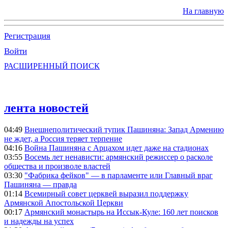
На главную
Регистрация
Войти
РАСШИРЕННЫЙ ПОИСК
лента новостей
04:49
Внешнеполитический тупик Пашиняна: Запад Армению
не ждет, а Россия теряет терпение
04:16
Война Пашиняна с Арцахом идет даже на стадионах
03:55
Восемь лет ненависти: армянский режиссер о расколе
общества и произволе властей
03:30
"Фабрика фейков" — в парламенте или Главный враг
Пашиняна — правда
01:14
Всемирный совет церквей выразил поддержку
Армянской Апостольской Церкви
00:17
Армянский монастырь на Иссык-Куле: 160 лет поисков
и надежды на успех