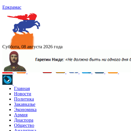
Еркрамас
Суббота, 08 августа 2026 года
Главная
Новости
Политика
Закавказье
Экономика
Армия
Диаспора
Общество
Аналитика