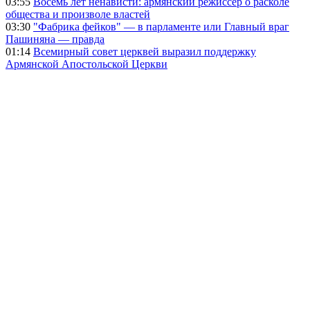
03:55
Восемь лет ненависти: армянский режиссер о расколе
общества и произволе властей
03:30
"Фабрика фейков" — в парламенте или Главный враг
Пашиняна — правда
01:14
Всемирный совет церквей выразил поддержку
Армянской Апостольской Церкви