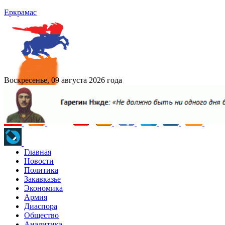
Еркрамас
Воскресенье, 09 августа 2026 года
Главная
Новости
Политика
Закавказье
Экономика
Армия
Диаспора
Общество
Аналитика