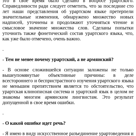
это в свое время было сделано в вопросе урартского.
Справедливости ради следует отметить, что за последние сто
лет наши представления об урартском языке претерпели
значительные изменения, обнаружено множество новых
надписей, уточнены и продолжают уточняться чтение и
смысловое значение множества слов. Сделаны попытки
уточнить также фонетический состав урартского языка, что,
как уже было отмечено, очень важно.
.
- Тем не менее почему урартский, а не армянский?
- В основе сложившейся ситуации заложены не только
вышеупомянутые объективные причины: в деле
всестороннего и беспристрастного изучения урартского языка
не меньшим препятствием является то обстоятельство, что
урартская клинописная система и урартский язык в целом не
знакомы многим армянским лингвистам. Это результат
допущенной в свое время ошибки.
.
- О какой ошибке идет речь?
- Я имею в виду искусственное разъединение урартоведения и