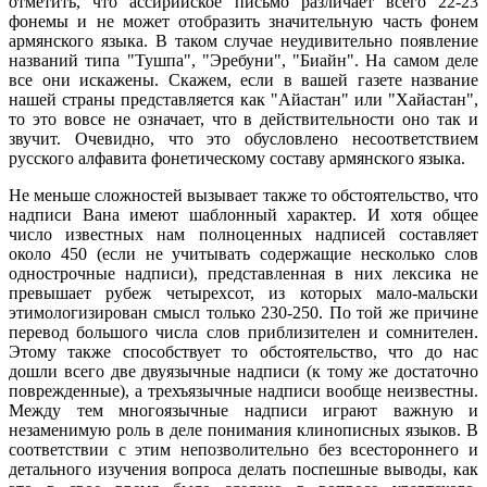
отметить, что ассирийское письмо различает всего 22-23
фонемы и не может отобразить значительную часть фонем
армянского языка. В таком случае неудивительно появление
названий типа "Тушпа", "Эребуни", "Биайн". На самом деле
все они искажены. Скажем, если в вашей газете название
нашей страны представляется как "Айастан" или "Хайастан",
то это вовсе не означает, что в действительности оно так и
звучит. Очевидно, что это обусловлено несоответствием
русского алфавита фонетическому составу армянского языка.
Не меньше сложностей вызывает также то обстоятельство, что
надписи Вана имеют шаблонный характер. И хотя общее
число известных нам полноценных надписей составляет
около 450 (если не учитывать содержащие несколько слов
однострочные надписи), представленная в них лексика не
превышает рубеж четырехсот, из которых мало-мальски
этимологизирован смысл только 230-250. По той же причине
перевод большого числа слов приблизителен и сомнителен.
Этому также способствует то обстоятельство, что до нас
дошли всего две двуязычные надписи (к тому же достаточно
поврежденные), а трехъязычные надписи вообще неизвестны.
Между тем многоязычные надписи играют важную и
незаменимую роль в деле понимания клинописных языков. В
соответствии с этим непозволительно без всестороннего и
детального изучения вопроса делать поспешные выводы, как