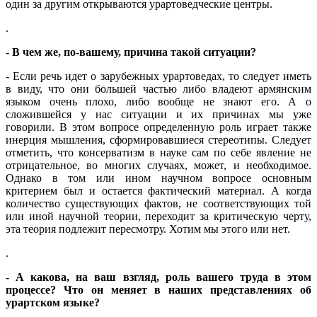
один за другим открываются урартоведческие центры.
.
- В чем же, по-вашему, причина такой ситуации?
- Если речь идет о зарубежных урартоведах, то следует иметь
в виду, что они большей частью либо владеют армянским
языком очень плохо, либо вообще не знают его. А о
сложившейся у нас ситуации и их причинах мы уже
говорили. В этом вопросе определенную роль играет также
инерция мышления, сформировавшиеся стереотипы. Следует
отметить, что консерватизм в науке сам по себе явление не
отрицательное, во многих случаях, может, и необходимое.
Однако в том или ином научном вопросе основным
критерием был и остается фактический материал. А когда
количество существующих фактов, не соответствующих той
или иной научной теории, переходит за критическую черту,
эта теория подлежит пересмотру. Хотим мы этого или нет.
.
- А какова, на ваш взгляд, роль вашего труда в этом
процессе? Что он меняет в наших представлениях об
урартском языке?