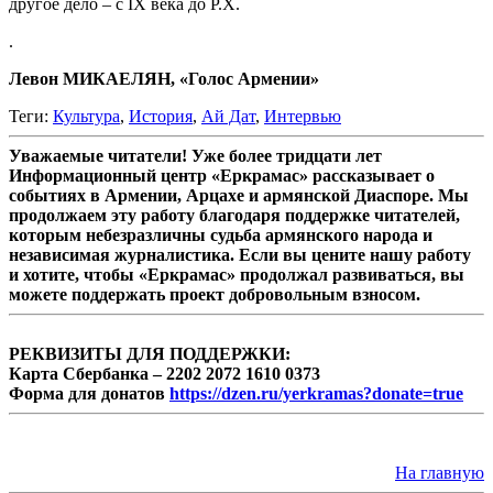
другое дело – с IX века до Р.Х.
.
Левон МИКАЕЛЯН, «Голос Армении»
Теги:
Культура
,
История
,
Ай Дат
,
Интервью
Уважаемые читатели! Уже более тридцати лет
Информационный центр «Еркрамас» рассказывает о
событиях в Армении, Арцахе и армянской Диаспоре. Мы
продолжаем эту работу благодаря поддержке читателей,
которым небезразличны судьба армянского народа и
независимая журналистика. Если вы цените нашу работу
и хотите, чтобы «Еркрамас» продолжал развиваться, вы
можете поддержать проект добровольным взносом.
РЕКВИЗИТЫ ДЛЯ ПОДДЕРЖКИ:
Карта Сбербанка – 2202 2072 1610 0373
Форма для донатов
https://dzen.ru/yerkramas?donate=true
На главную