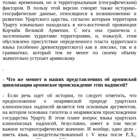
только временным, но и территориальным (географическим)
фактором. В пользу этой версии говорят также историко-
географические данные, относящиеся к возникновению и
развитию Урартского царства, согласно которым территория
Урарту изначально находилась в юго-восточной провинции
Корчайк Великой Армении. С юга она граничила с
заселенными хурритами территориями, и, пожалуй, этим
обусловлено присутствие определенного пласта хурритского
языка (особенно древнехурритского) как в лексике, так и в
грамматике, который тем не менее по своему объему
значительно уступает армянскому.
.
- Что же меняет в наших представлениях об армянской
цивилизации армянское происхождение этих надписей?
- Если речь идет об истории, то следует отметить, что
предположение о неармянской природе урартских
клинописных надписей является тем основным аргументом,
на котором основана гипотеза о неармянском происхождении
государства Урарту. В этом плане вопрос языка урартских
клинописных надписей, безусловно, имеет в том числе
важное историографическое значение. И вообще, одно дело -
иметь язык, засвидетельствованный с V века после Р..Х.,