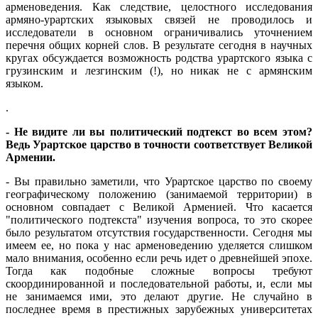
арменоведения. Как следствие, целостного исследования
армяно-урартских языковых связей не проводилось и
исследователи в основном ограничивались уточнением
перечня общих корней слов. В результате сегодня в научных
кругах обсуждается возможность родства урартского языка с
грузинским и лезгинским (!), но никак не с армянским
языком.
.
- Не видите ли вы политический подтекст во всем этом?
Ведь Урартское царство в точности соответствует Великой
Армении.
- Вы правильно заметили, что Урартское царство по своему
географическому положению (занимаемой территории) в
основном совпадает с Великой Арменией. Что касается
"политического подтекста" изучения вопроса, то это скорее
было результатом отсутствия государственности. Сегодня мы
имеем ее, но пока у нас арменоведению уделяется слишком
мало внимания, особенно если речь идет о древнейшей эпохе.
Тогда как подобные сложные вопросы требуют
скоординированной и последовательной работы, и, если мы
не занимаемся ими, это делают другие. Не случайно в
последнее время в престижных зарубежных университетах