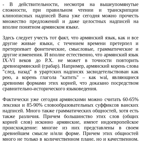
- В действительности, несмотря на вышеупомянутые
сложности, при правильном чтении и транскрипции
клинописных надписей Вана уже сегодня можно прочесть
множество предложений и даже целостных надписей на
вполне понятном армянском языке.
Здесь следует учесть тот факт, что армянский язык, как и все
другие живые языки, с течением времени претерпел и
претерпевает фонетические, смысловые, грамматические и
другие изменения. И вполне естественно, что армянский язык
IX-VI веков до Р.Х. не может в точности повторить
древнеармянский (грабар). Например, армянский корень слова
"след, назад" в урартских надписях засвидетельствован как
peю, а корень глагола "катить" – как wal, являющиеся
древними формами этих корней, что доказано посредством
сравнительно-исторического языковедения.
Фактически уже сегодня армянскими можно считать 60-65%
лексики и 85-90% словообразовательных суффиксов ванских
надписей. Много также грамматических общностей, хотя есть
также различия. Причем большинство этих слов (общих
корней слов) исконно армянские, имеют индоевропейское
происхождение: многие из них представлены в своем
древнейшем смысле и/или форме. Причем этих общностей
много не только в количественном плане, но и качественном.