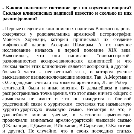
- Каково нынешнее состояние дел по изучению вопроса?
Сколько клинописных надписей известно и сколько из них
расшифровано?
- Первые сведения о клинописных надписях Ванского царства
содержатся у родоначальника армянской историографии
Мовсеса Хоренаци, который приписывал их создание
мифической царице Ассирии Шамирам. А их научное
исследование началось в первой половине XIX века.
Выяснилось, что они написаны "новoассирской"
разновидностью ассиро-вавилонских клинописей и что
языком части этих клинописей является ассирский, а другой -
большей части – неизвестный язык, о котором ученые
высказывают взаимоисключающие мнения. Так, А.Мортман и
О.Сандалджян считали их языком армянский, Л. де Робер –
семитский, были и иные мнения. В дальнейшем в науке
распространилась точка зрения, что этот язык ничего общего с
армянским не имеет и что он находится в близкой
родственной связи с хурритским, составляя так называемую
хуррито-урартскую языковую семью. Несмотря на это, в
дальнейшем многие ученые, в частности арменоведы,
продолжали заниматься армяно-урартской языковой связью
(Г.Капанцян, Г.Джаукян, Р.Ишханян, В.Саркисян, O.Карагезян
и другие). Не случайно, что в своих последних статьях