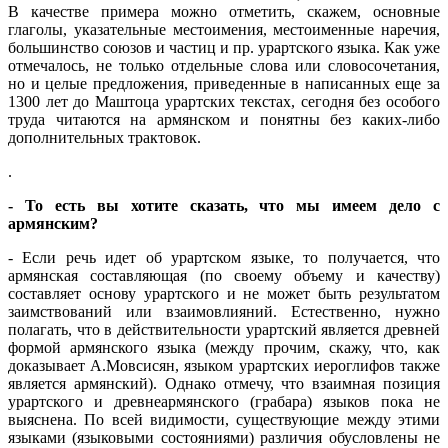
В качестве примера можно отметить, скажем, основные
глаголы, указательные местоимения, местоименные наречия,
большинство союзов и частиц и пр. урартского языка. Как уже
отмечалось, не только отдельные слова или словосочетания,
но и целые предложения, приведенные в написанных еще за
1300 лет до Маштоца урартских текстах, сегодня без особого
труда читаются на армянском и понятны без каких-либо
дополнительных трактовок.
.
- То есть вы хотите сказать, что мы имеем дело с
армянским?
- Если речь идет об урартском языке, то получается, что
армянская составляющая (по своему объему и качеству)
составляет основу урартского и не может быть результатом
заимствований или взаимовлияний. Естественно, нужно
полагать, что в действительности урартский является древней
формой армянского языка (между прочим, скажу, что, как
доказывает А.Мовсисян, языком урартских иероглифов также
является армянский). Однако отмечу, что взаимная позиция
урартского и древнеармянского (грабара) языков пока не
выяснена. По всей видимости, существующие между этими
языками (языковыми состояниями) различия обусловлены не