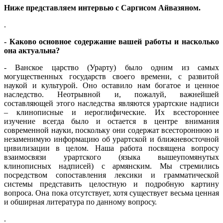
Ниже представляем интервью с Саргисом Айвазяном.
.
- Каково основное содержание вашей работы и насколько
она актуальна?
- Ванское царство (Урарту) было одним из самых
могущественных государств своего времени, с развитой
наукой и культурой. Оно оставило нам богатое и ценное
наследство. Неотрывной и, пожалуй, важнейшей
составляющей этого наследства являются урартские надписи
– клинописные и иероглифические. Их всестороннее
изучение всегда было и остается в центре внимания
современной науки, поскольку они содержат всестороннюю и
незаменимую информацию об урартской и ближневосточной
цивилизации в целом. Наша работa посвященa вопросу
взаимосвязи урартского (языкa вышеупомянутых
клинописных надписей) c армянским. Мы стремились
посредством сопоставления лексики и грамматической
системы представить целостную и подробную картину
вопроса. Она пока отсутствует, хотя существует весьма ценная
и обширная литература по данному вопросу.
.