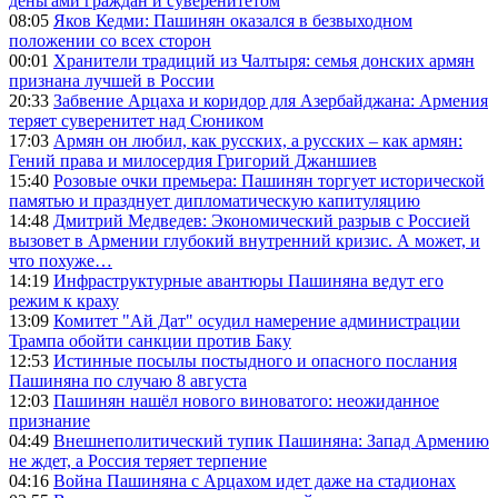
деньгами граждан и суверенитетом
08:05
Яков Кедми: Пашинян оказался в безвыходном
положении со всех сторон
00:01
Хранители традиций из Чалтыря: семья донских армян
признана лучшей в России
20:33
Забвение Арцаха и коридор для Азербайджана: Армения
теряет суверенитет над Сюником
17:03
Армян он любил, как русских, а русских – как армян:
Гений права и милосердия Григорий Джаншиев
15:40
Розовые очки премьера: Пашинян торгует исторической
памятью и празднует дипломатическую капитуляцию
14:48
Дмитрий Медведев: Экономический разрыв с Россией
вызовет в Армении глубокий внутренний кризис. А может, и
что похуже…
14:19
Инфраструктурные авантюры Пашиняна ведут его
режим к краху
13:09
Комитет "Ай Дат" осудил намерение администрации
Трампа обойти санкции против Баку
12:53
Истинные посылы постыдного и опасного послания
Пашиняна по случаю 8 августа
12:03
Пашинян нашёл нового виноватого: неожиданное
признание
04:49
Внешнеполитический тупик Пашиняна: Запад Армению
не ждет, а Россия теряет терпение
04:16
Война Пашиняна с Арцахом идет даже на стадионах