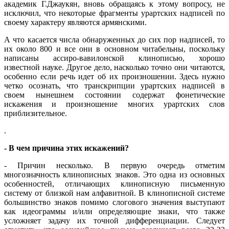
академик Г.Джаукян, вновь обращаясь к этому вопросу, не
исключил, что некоторые фрагменты урартских надписей по
своему характеру являются армянскими.
А что касается числа обнаруженных до сих пор надписей, то
их около 800 и все они в основном читабельны, поскольку
написаны ассиро-вавилонской клинописью, хорошо
известной науке. Другое дело, насколько точно они читаются,
особенно если речь идет об их произношении. Здесь нужно
четко осознать, что транскрипции урартских надписей в
своем нынешнем состоянии содержат фонетические
искажения и произношение многих урартских слов
приблизительное.
.
- В чем причина этих искажений?
- Причин несколько. В первую очередь отметим
многозначность клинописных знаков. Это одна из основных
особенностей, отличающих клинописную письменную
систему от близкой нам алфавитной. В клинописной системе
большинство знаков помимо слогового значения выступают
как идеограммы и/или определяющие знаки, что также
усложняет задачу их точной дифференциации. Следует