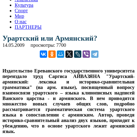
Культура
Спорт
Мир
О нас
ПАРТНЕРЫ
Урартский или Армянский?
14.05.2009
просмотры: 7700
Издательство Ереванского государственного университета
переиздало труд Саргиса АЙВАЗЯНА "Урартский-
армянский: лексика и историко-сравнительная
грамматика" (на арм. языке), посвященный вопросу
взаимосвязи урартского – языка клинописных надписей
Ванского царства - и армянского.
В нем приводится
множество новых случаев общих слов, подробно
рассматривается грамматическая система урартского
языка в сопоставлении с армянским. Автор, проведя
историко-сравнительный анализ двух языков, приходит к
убеждению, что в основе урартского лежит армянский
язык.