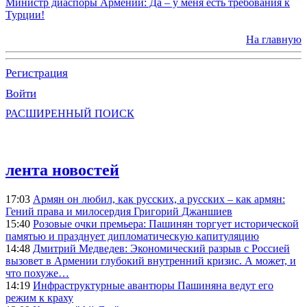
Министр диаспоры Армении: Да – у меня есть требования к
Турции!
На главную
Регистрация
Войти
РАСШИРЕННЫЙ ПОИСК
лента новостей
17:03
Армян он любил, как русских, а русских – как армян:
Гений права и милосердия Григорий Джаншиев
15:40
Розовые очки премьера: Пашинян торгует исторической
памятью и празднует дипломатическую капитуляцию
14:48
Дмитрий Медведев: Экономический разрыв с Россией
вызовет в Армении глубокий внутренний кризис. А может, и
что похуже…
14:19
Инфраструктурные авантюры Пашиняна ведут его
режим к краху