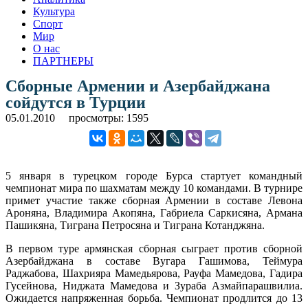
Культура
Спорт
Мир
О нас
ПАРТНЕРЫ
Сборные Армении и Азербайджана
сойдутся в Турции
05.01.2010
просмотры: 1595
5 января в турецком городе Бурса стартует командный
чемпионат мира по шахматам между 10 командами. В турнире
примет участие также сборная Армении в составе Левона
Ароняна, Владимира Акопяна, Габриела Саркисяна, Армана
Пашикяна, Тиграна Петросяна и Тиграна Котанджяна.
В первом туре армянская сборная сыграет против сборной
Азербайджана в составе Вугара Гашимова, Теймура
Раджабова, Шахрияра Мамедьярова, Рауфа Мамедова, Гадира
Гусейнова, Ниджата Мамедова и Зураба Азмайпарашвилиа.
Ожидается напряженная борьба. Чемпионат продлится до 13