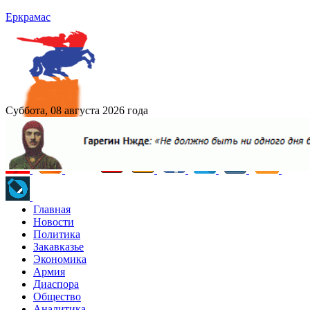
Еркрамас
Суббота, 08 августа 2026 года
Главная
Новости
Политика
Закавказье
Экономика
Армия
Диаспора
Общество
Аналитика