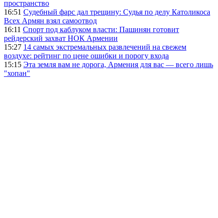
пространство
16:51
Судебный фарс дал трещину: Судья по делу Католикоса
Всех Армян взял самоотвод
16:11
Спорт под каблуком власти: Пашинян готовит
рейдерский захват НОК Армении
15:27
14 самых экстремальных развлечений на свежем
воздухе: рейтинг по цене ошибки и порогу входа
15:15
Эта земля вам не дорога, Армения для вас — всего лишь
"хопан"