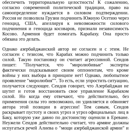
обеспечить территориальную целостность! К сожалению,
согласно современной политической традиции, право на
самоопределение нуждается в силовом подтверждении.
Россия не позволила Грузии подчинить Южную Осетию через
геноцид, США, апеллируя к невозможности силового
подчинения и геноцида косоваров, признали независимость
Косово. Армения будет помогать Карабаху. Она просто
обязана это делать.
Однако азербайджанский автор не согласен и с этим. Не
согласен с тезисом, что Карабах можно подчинить только
силой. Такую постановку он считает агрессивной. Сеидов
пишет: "Получается, что "миролюбивые" эксперты
фактически подсказывают своим оппонентам, что кроме
войны у них выбора в принципе нет! Однако, любопытное
проявление "миролюбия"". То есть, если упростить ситуацию,
получается следующее. Сеидов говорит, что Азербайджан не
шутит и готов восстановить свое управление Карабахом
силой. Но когда ему отвечают, что действительно, без
применения силы это невозможно, он удивляется и обвиняет
автора этой позиции в агрессии! Тем самым, Сеидов
раскрывает пустоту и своих угроз и угроз официальных лиц в
Баку, которую уже давно по достоинству оценили в Ереване.
Неужели Сеидов действительно считает, что армяне должны
испугаться речей Алиева о "мощи азербайджанской армии" и