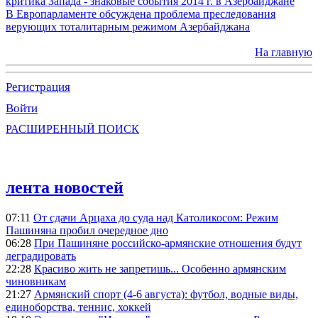
критика Запада - знаковые события 2014 г. в Азербайджане
В Европарламенте обсуждена проблема преследования
верующих тоталитарным режимом Азербайджана
На главную
Регистрация
Войти
РАСШИРЕННЫЙ ПОИСК
лента новостей
07:11
От сдачи Арцаха до суда над Католикосом: Режим
Пашиняна пробил очередное дно
06:28
При Пашиняне российско-армянские отношения будут
деградировать
22:28
Красиво жить не запретишь... Особенно армянским
чиновникам
21:27
Армянский спорт (4-6 августа): футбол, водные виды,
единоборства, теннис, хоккей