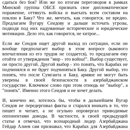
сдаться без боя? Или же по итогам переговоров в рамках
Минской группы ОБСЕ признать свое дипломатическое
поражение, оттянуть войска и выехать всем составом на
поклон в Баку? Что же, мечтать, как говорится, не вредно.
Предлагаем Вугару Сеидову и дальше источать угрозы,
подводя под них надуманные исторические и юридические
мотивации. Дело это, как говорится, не хитрое...
Если же Сеидов ищет другой выход из ситуации, если он
вообще предполагает выбор в этом вопросе (какового
впечатления из его трудов не создается), то предлагаем ему
отойти от утверждения "мир - это война!". Выбор существует,
он просто другой. Другой выбор - это понять, что Карабах не
подчинялся и не будет подчиняться Баку. Другой выбор, это
понять, что после Сумгаита и Баку, армяне не могут быть
уверены в своей безопасности в азербайджанском
государстве. Ключевое слово при этом отнюдь не "выбор", а
"понять". Именно этого Сеидов и не хочет делать.
И, конечно же, хотелось бы, чтобы в дальнейшем Вугар
Сеидов не передергивал факты и старался вникать в то, что
пишет и читает, а не огульно опровергал приводимые
оппонентами доводы. В частности, в своей предыдущей
статье я отмечал, что всенародный лидер Азербайджана
Гейдар Алиев сам признавал, что Карабах для Азербайджана