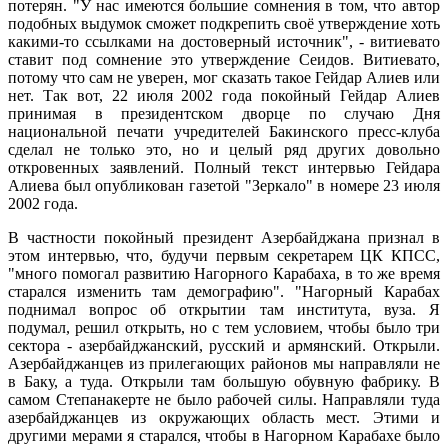
потерян. "У нас имеются большие сомнения в том, что автор
подобных выдумок сможет подкрепить своё утверждение хоть
какими-то ссылками на достоверный источник", - витиевато
ставит под сомнение это утверждение Сеидов. Витиевато,
потому что сам не уверен, мог сказать такое Гейдар Алиев или
нет. Так вот, 22 июля 2002 года покойный Гейдар Алиев
принимая в президентском дворце по случаю Дня
национальной печати учредителей Бакинского пресс-клуба
сделал не только это, но и целый ряд других довольно
откровенных заявлений. Полный текст интервью Гейдара
Алиева был опубликован газетой "Зеркало" в номере 23 июля
2002 года.
В частности покойный президент Азербайджана признал в
этом интервью, что, будучи первым секретарем ЦК КПСС,
"много помогал развитию Нагорного Карабаха, в то же время
старался изменить там демографию". "Нагорный Карабах
поднимал вопрос об открытии там института, вуза. Я
подумал, решил открыть, но с тем условием, чтобы было три
сектора - азербайджанский, русский и армянский. Открыли.
Азербайджанцев из прилегающих районов мы направляли не
в Баку, а туда. Открыли там большую обувную фабрику. В
самом Степанакерте не было рабочей силы. Направляли туда
азербайджанцев из окружающих область мест. Этими и
другими мерами я старался, чтобы в Нагорном Карабахе было