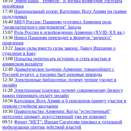
18:10
Энвер-паша, "Немесис" и логика возмездия: Расплата
неизбежна
17:30
Национальный позор: Католикос Всех Армян на скамье
подсудимых
16:40
МИД России: Пашинян уготовил Армении роль
"низкозатратного предприятия" Запада
15:07
Роль России в освобождении Армении (XVIII–XX вв.)
13:36
Никол Пашинян переходит к формуле "вечного"
правления
13:22
Закон силы вместо силы закона: Давид Ишханян о
судилище в Баку
13:08
Попытка переписать историю и стать властью в
армянском вилайете
12:49
Драматическое падение Армении: товарооборот с
Россией рухнул, а топливо бьет ценовые рекорды
12:30
Электронные библиотеки: почему чтение уходит в
онлайн
11:28
Электронные платежи: почему современному бизнесу
важно принимать оплату онлайн
10:56
Католикос Всех Армян и 6 епископов примут участие в
первом судебном заседании
10:36
Правительство Армении: Когда "естественный"
интеллект хромает, искусственный уже не поможет
09:51
Фронт "НЕТ": Ишхан Сагателян призвал к тотальной
мобилизации против действий властей