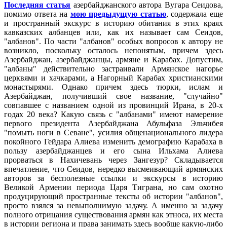
Последняя статья
азербайджанского автора Вугара Сеидова,
помимо ответа на
мою предыдущую статью
, содержала еще
и пространный экскурс в историю обитания в этих краях
кавказских албанцев или, как их называет сам Сеидов,
"албанов". По части "албанов" особых вопросов к автору не
возникло, поскольку осталось непонятым, причем здесь
Азербайджан, азербайджанцы, армяне и Карабах. Допустим,
"албаны" действительно застраивали Армянское нагорье
церквями и хачкарами, а Нагорный Карабах христианскими
монастырями. Однако причем здесь тюрки, ислам и
Азербайджан, получивший свое название, "случайно"
совпавшее с названием одной из провинций Ирана, в 20-х
годах 20 века? Какую связь с "албанами" имеют намерение
первого президента Азербайджана Абульфаза Эльчибея
"помыть ноги в Севане", усилия общенационального лидера
покойного Гейдара Алиева изменить демографию Карабаха в
пользу азербайджанцев и его сына Ильхама Алиева
прорваться в Нахичевань через Зангезур? Складывается
впечатление, что Сеидов, нередко высмеивающий армянских
авторов за бесполезные ссылки и экскурсы в историю
Великой Армении периода Царя Тиграна, но сам охотно
продуцирующий пространные тексты об истории "албанов",
просто взялся за невыполнимую задачу. А именно за задачу
полного отрицания существования армян как этноса, их места
в истории региона и права занимать здесь вообще какую-либо