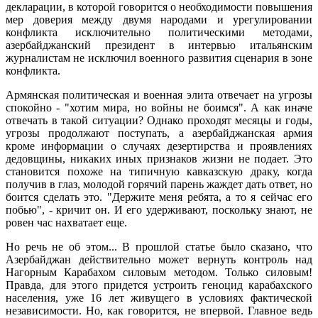
декларации, в которой говорится о необходимости повышения
мер доверия между двумя народами и урегулировании
конфликта исключительно политическими методами,
азербайджанский президент в интервью итальянским
журналистам не исключил военного развития сценария в зоне
конфликта.
Армянская политическая и военная элита отвечает на угрозы
спокойно - "хотим мира, но войны не боимся". А как иначе
отвечать в такой ситуации? Однако проходят месяцы и годы,
угрозы продолжают поступать, а азербайджанская армия
кроме информации о случаях дезертирства и проявлениях
дедовщины, никаких иных признаков жизни не подает. Это
становится похоже на типичную кавказскую драку, когда
получив в глаз, молодой горячий парень жаждет дать ответ, но
боится сделать это. "Держите меня ребята, а то я сейчас его
побью", - кричит он. И его удерживают, поскольку знают, не
ровен час нахватает еще.
Но речь не об этом... В прошлой статье было сказано, что
Азербайджан действительно может вернуть контроль над
Нагорным Карабахом силовым методом. Только силовым!
Правда, для этого придется устроить геноцид карабахского
населения, уже 16 лет живущего в условиях фактической
независимости. Но, как говорится, не впервой. Главное ведь