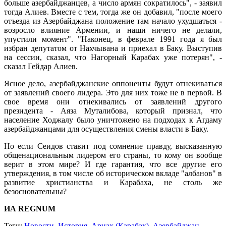
больше азербайджанцев, а число армян сократилось", - заявил
тогда Алиев. Вместе с тем, тогда же он добавил, "после моего
отъезда из Азербайджана положение там начало ухудшаться -
возросло влияние Армении, и наши ничего не делали,
упустили момент". "Наконец, в феврале 1991 года я был
избран депутатом от Нахчывана и приехал в Баку. Выступив
на сессии, сказал, что Нагорный Карабах уже потерян", -
сказал Гейдар Алиев.
Ясное дело, азербайджанские оппоненты будут отнекиваться
от заявлений своего лидера. Это для них тоже не в первой. В
свое время они отнекивались от заявлений другого
президента - Аяза Муталибова, который признал, что
население Ходжалу было уничтожено на подходах к Агдаму
азербайджанцами для осуществления смены власти в Баку.
Но если Сеидов ставит под сомнение правду, высказанную
общенациональным лидером его страны, то кому он вообще
верит в этом мире? И где гарантия, что все другие его
утверждения, в том числе об историческом вкладе "албанов" в
развитие христианства и Карабаха, не столь же
безосновательны?
ИА REGNUM
Теги:
Новости
,
История
,
Арцах (Карабах)
,
Азербайджан
,