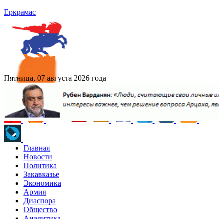
Еркрамас
Пятница, 07 августа 2026 года
Главная
Новости
Политика
Закавказье
Экономика
Армия
Диаспора
Общество
Аналитика