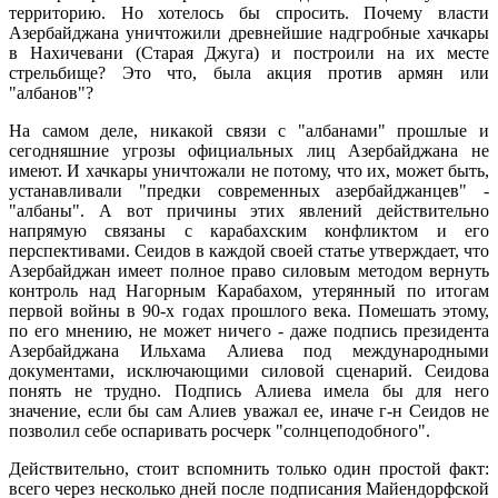
территорию. Но хотелось бы спросить. Почему власти
Азербайджана уничтожили древнейшие надгробные хачкары
в Нахичевани (Старая Джуга) и построили на их месте
стрельбище? Это что, была акция против армян или
"албанов"?
На самом деле, никакой связи с "албанами" прошлые и
сегодняшние угрозы официальных лиц Азербайджана не
имеют. И хачкары уничтожали не потому, что их, может быть,
устанавливали "предки современных азербайджанцев" -
"албаны". А вот причины этих явлений действительно
напрямую связаны с карабахским конфликтом и его
перспективами. Сеидов в каждой своей статье утверждает, что
Азербайджан имеет полное право силовым методом вернуть
контроль над Нагорным Карабахом, утерянный по итогам
первой войны в 90-х годах прошлого века. Помешать этому,
по его мнению, не может ничего - даже подпись президента
Азербайджана Ильхама Алиева под международными
документами, исключающими силовой сценарий. Сеидова
понять не трудно. Подпись Алиева имела бы для него
значение, если бы сам Алиев уважал ее, иначе г-н Сеидов не
позволил себе оспаривать росчерк "солнцеподобного".
Действительно, стоит вспомнить только один простой факт:
всего через несколько дней после подписания Майендорфской