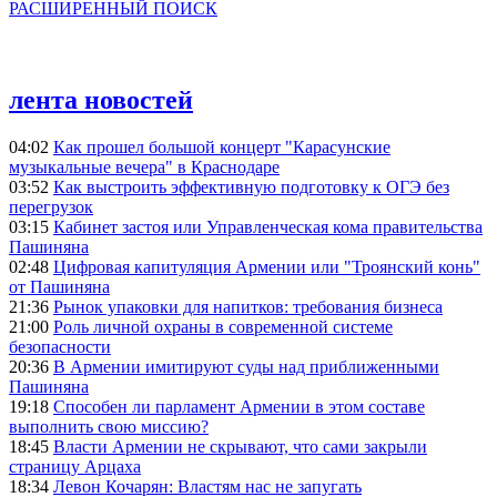
РАСШИРЕННЫЙ ПОИСК
лента новостей
04:02
Как прошел большой концерт "Карасунские
музыкальные вечера" в Краснодаре
03:52
Как выстроить эффективную подготовку к ОГЭ без
перегрузок
03:15
Кабинет застоя или Управленческая кома правительства
Пашиняна
02:48
Цифровая капитуляция Армении или "Троянский конь"
от Пашиняна
21:36
Рынок упаковки для напитков: требования бизнеса
21:00
Роль личной охраны в современной системе
безопасности
20:36
В Армении имитируют суды над приближенными
Пашиняна
19:18
Способен ли парламент Армении в этом составе
выполнить свою миссию?
18:45
Власти Армении не скрывают, что сами закрыли
страницу Арцаха
18:34
Левон Кочарян: Властям нас не запугать