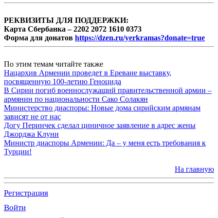
РЕКВИЗИТЫ ДЛЯ ПОДДЕРЖКИ:
Карта Сбербанка – 2202 2072 1610 0373
Форма для донатов
https://dzen.ru/yerkramas?donate=true
По этим темам читайте также
Нацархив Армении проведет в Ереване выставку,
посвященную 100-летию Геноцида
В Сирии погиб военнослужащий правительственной армии –
армянин по национальности Сако Солакян
Министерство диаспоры: Новые дома сирийским армянам
зависят не от нас
Догу Перинчек сделал циничное заявление в адрес жены
Джорджа Клуни
Министр диаспоры Армении: Да – у меня есть требования к
Турции!
На главную
Регистрация
Войти