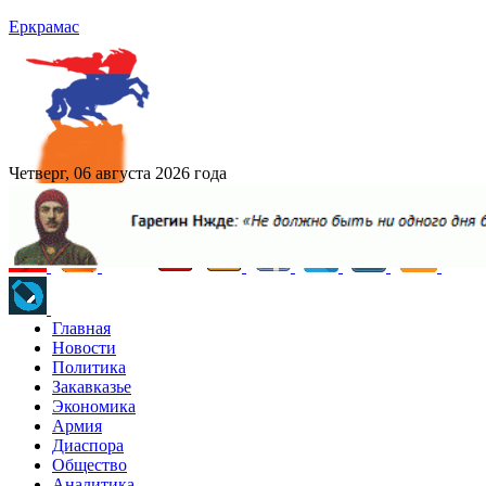
Еркрамас
Четверг, 06 августа 2026 года
Главная
Новости
Политика
Закавказье
Экономика
Армия
Диаспора
Общество
Аналитика