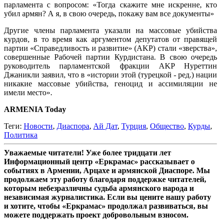
парламента с вопросом: «Тогда скажите мне искренне, кто
убил армян? А я, в свою очередь, покажу вам все документы»
Другие члены парламента указали на массовые убийства
курдов, в то время как аргументом депутатов от правящей
партии «Справедливость и развитие» (AKP) стали «зверства»,
совершенные Рабочей партии Курдистана. В свою очередь
руководитель парламентской фракции AKP Нуреттин
Джаникли заявил, что в «истории этой (турецкой - ред.) нации
никакие массовые убийства, геноцид и ассимиляции не
имели место».
ARMENIA Today
Теги:
Новости
,
Диаспора
,
Ай Дат
,
Турция
,
Общество
,
Курды
,
Политика
Уважаемые читатели! Уже более тридцати лет
Информационный центр «Еркрамас» рассказывает о
событиях в Армении, Арцахе и армянской Диаспоре. Мы
продолжаем эту работу благодаря поддержке читателей,
которым небезразличны судьба армянского народа и
независимая журналистика. Если вы цените нашу работу
и хотите, чтобы «Еркрамас» продолжал развиваться, вы
можете поддержать проект добровольным взносом.