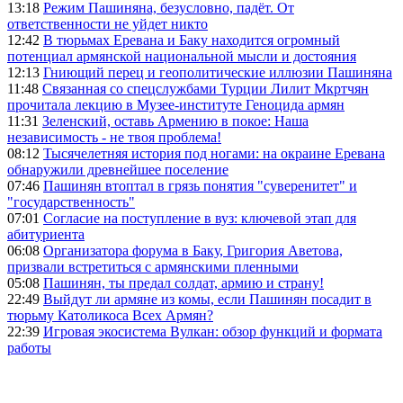
13:18
Режим Пашиняна, безусловно, падёт. От
ответственности не уйдет никто
12:42
В тюрьмах Еревана и Баку находится огромный
потенциал армянской национальной мысли и достояния
12:13
Гниющий перец и геополитические иллюзии Пашиняна
11:48
Связанная со спецслужбами Турции Лилит Мкртчян
прочитала лекцию в Музее-институте Геноцида армян
11:31
Зеленский, оставь Армению в покое: Наша
независимость - не твоя проблема!
08:12
Тысячелетняя история под ногами: на окраине Еревана
обнаружили древнейшее поселение
07:46
Пашинян втоптал в грязь понятия "суверенитет" и
"государственность"
07:01
Согласие на поступление в вуз: ключевой этап для
абитуриента
06:08
Организатора форума в Баку, Григория Аветова,
призвали встретиться с армянскими пленными
05:08
Пашинян, ты предал солдат, армию и страну!
22:49
Выйдут ли армяне из комы, если Пашинян посадит в
тюрьму Католикоса Всех Армян?
22:39
Игровая экосистема Вулкан: обзор функций и формата
работы