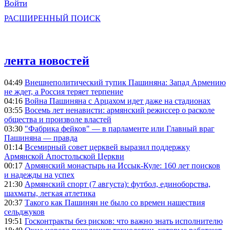
Войти
РАСШИРЕННЫЙ ПОИСК
лента новостей
04:49
Внешнеполитический тупик Пашиняна: Запад Армению
не ждет, а Россия теряет терпение
04:16
Война Пашиняна с Арцахом идет даже на стадионах
03:55
Восемь лет ненависти: армянский режиссер о расколе
общества и произволе властей
03:30
"Фабрика фейков" — в парламенте или Главный враг
Пашиняна — правда
01:14
Всемирный совет церквей выразил поддержку
Армянской Апостольской Церкви
00:17
Армянский монастырь на Иссык-Куле: 160 лет поисков
и надежды на успех
21:30
Армянский спорт (7 августа): футбол, единоборства,
шахматы, легкая атлетика
20:37
Такого как Пашинян не было со времен нашествия
сельджуков
19:51
Госконтракты без рисков: что важно знать исполнителю