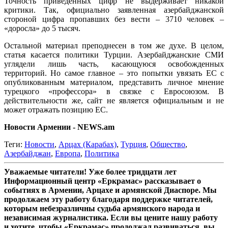
Точность приведенных цифр не выдерживает никакой
критики. Так, официально заявленная азербайджанской
стороной цифра пропавших без вести – 3710 человек –
«доросла» до 5 тысяч.
Остальной материал преподнесен в том же духе. В целом,
статья касается политики Турции. Азербайджанские СМИ
углядели лишь часть, касающуюся освобожденных
территорий. Но самое главное – это попытки увязать ЕС с
опубликованным материалом, представить личное мнение
турецкого «профессора» в связке с Евросоюзом. В
действительности же, сайт не является официальным и не
может отражать позицию ЕС.
Новости Армении - NEWS.am
Теги:
Новости
,
Арцах (Карабах)
,
Турция
,
Общество
,
Азербайджан
,
Европа
,
Политика
Уважаемые читатели! Уже более тридцати лет
Информационный центр «Еркрамас» рассказывает о
событиях в Армении, Арцахе и армянской Диаспоре. Мы
продолжаем эту работу благодаря поддержке читателей,
которым небезразличны судьба армянского народа и
независимая журналистика. Если вы цените нашу работу
и хотите, чтобы «Еркрамас» продолжал развиваться, вы