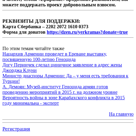
можете поддержать проект добровольным взносом.
РЕКВИЗИТЫ ДЛЯ ПОДДЕРЖКИ:
Карта Сбербанка – 2202 2072 1610 0373
Форма для донатов
https://dzen.ru/yerkramas?donate=true
По этим темам читайте также
Нацархив Армении проведет в Ереване выставку,
посвященную 100-летию Геноцида
Догу Перинчек сделал циничное заявление в адрес жены
Джорджа Клуни
Министр диаспоры Армении: Да – у меня есть требования к
Турции!
А. Демоян: Музей-институт Геноцида армян готов
проведению мероприятий в 2015 г. на должном уровне
Вероятность войны в зоне Карабахского конфликта в 2015
году минимальна - эксперт
На главную
Регистрация