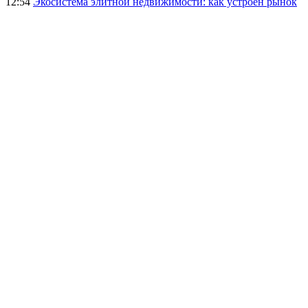
12:54
Экосистема элитной недвижимости: как устроен рынок