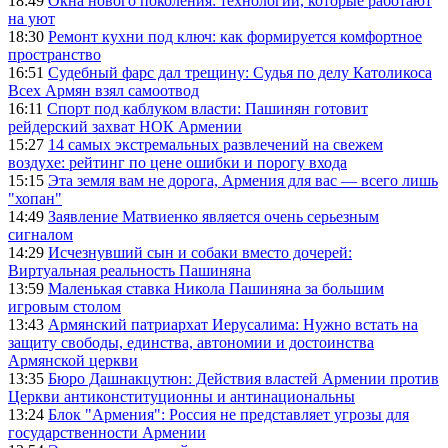
18:49
Окна нового поколения: технологии, которые работают
на уют
18:30
Ремонт кухни под ключ: как формируется комфортное
пространство
16:51
Судебный фарс дал трещину: Судья по делу Католикоса
Всех Армян взял самоотвод
16:11
Спорт под каблуком власти: Пашинян готовит
рейдерский захват НОК Армении
15:27
14 самых экстремальных развлечений на свежем
воздухе: рейтинг по цене ошибки и порогу входа
15:15
Эта земля вам не дорога, Армения для вас — всего лишь
"хопан"
14:49
Заявление Матвиенко является очень серьезным
сигналом
14:29
Исчезнувший сын и собаки вместо дочерей:
Виртуальная реальность Пашиняна
13:59
Маленькая ставка Никола Пашиняна за большим
игровым столом
13:43
Армянский патриархат Иерусалима: Нужно встать на
защиту свободы, единства, автономии и достоинства
Армянской церкви
13:35
Бюро Дашнакцутюн: Действия властей Армении против
Церкви антиконституционны и антинациональны
13:24
Блок "Армения": Россия не представляет угрозы для
государственности Армении