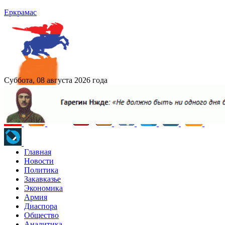
Еркрамас
Суббота, 08 августа 2026 года
Главная
Новости
Политика
Закавказье
Экономика
Армия
Диаспора
Общество
Аналитика