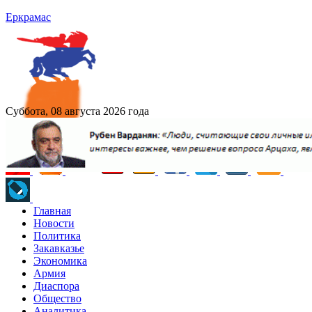
Еркрамас
Суббота, 08 августа 2026 года
Главная
Новости
Политика
Закавказье
Экономика
Армия
Диаспора
Общество
Аналитика