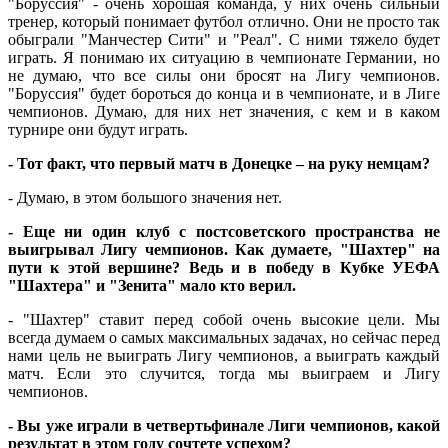
"Боруссия" - очень хорошая команда, у них очень сильный
тренер, который понимает футбол отлично. Они не просто так
обыграли "Манчестер Сити" и "Реал". С ними тяжело будет
играть. Я понимаю их ситуацию в чемпионате Германии, но
не думаю, что все силы они бросят на Лигу чемпионов.
"Боруссия" будет бороться до конца и в чемпионате, и в Лиге
чемпионов. Думаю, для них нет значения, с кем и в каком
турнире они будут играть.
- Тот факт, что первый матч в Донецке – на руку немцам?
- Думаю, в этом большого значения нет.
- Еще ни один клуб с постсоветского пространства не
выигрывал Лигу чемпионов. Как думаете, "Шахтер" на
пути к этой вершине? Ведь и в победу в Кубке УЕФА
"Шахтера" и "Зенита" мало кто верил.
- "Шахтер" ставит перед собой очень высокие цели. Мы
всегда думаем о самых максимальных задачах, но сейчас перед
нами цель не выиграть Лигу чемпионов, а выиграть каждый
матч. Если это случится, тогда мы выиграем и Лигу
чемпионов.
- Вы уже играли в четвертьфинале Лиги чемпионов, какой
результат в этом году сочтете успехом?