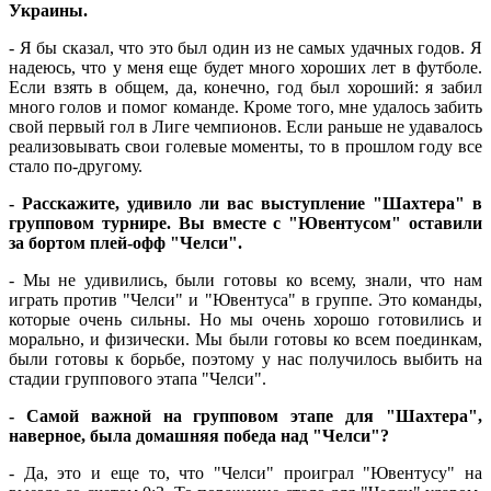
Украины.
- Я бы сказал, что это был один из не самых удачных годов. Я
надеюсь, что у меня еще будет много хороших лет в футболе.
Если взять в общем, да, конечно, год был хороший: я забил
много голов и помог команде. Кроме того, мне удалось забить
свой первый гол в Лиге чемпионов. Если раньше не удавалось
реализовывать свои голевые моменты, то в прошлом году все
стало по-другому.
- Расскажите, удивило ли вас выступление "Шахтера" в
групповом турнире. Вы вместе с "Ювентусом" оставили
за бортом плей-офф "Челси".
- Мы не удивились, были готовы ко всему, знали, что нам
играть против "Челси" и "Ювентуса" в группе. Это команды,
которые очень сильны. Но мы очень хорошо готовились и
морально, и физически. Мы были готовы ко всем поединкам,
были готовы к борьбе, поэтому у нас получилось выбить на
стадии группового этапа "Челси".
- Самой важной на групповом этапе для "Шахтера",
наверное, была домашняя победа над "Челси"?
- Да, это и еще то, что "Челси" проиграл "Ювентусу" на