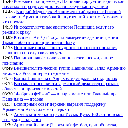
15:40
Розовые очки премьера: Пашинян торгует исторической
памятью и празднует дипломатическую капитуляцию
14:48
Дмитрий Медведев: Экономический разрыв с Россией
вызовет в Армении глубокий внутренний кризис. А может, и
что похуже…
14:19
Инфраструктурные авантюры Пашиняна ведут его
режим к краху
13:09
Комитет "Ай Дат" осудил намерение администрации
Трампа обойти санкции против Баку
12:53
Истинные посылы постыдного и опасного послания
Пашиняна по случаю 8 августа
12:03
Пашинян нашёл нового виноватого: неожиданное
признание
04:49
Внешнеполитический тупик Пашиняна: Запад Армению
не ждет, а Россия теряет терпение
04:16
Война Пашиняна с Арцахом идет даже на стадионах
03:55
Восемь лет ненависти: армянский режиссер о расколе
общества и произволе властей
03:30
"Фабрика фейков" — в парламенте или Главный враг
Пашиняна — правда
01:14
Всемирный совет церквей выразил поддержку
Армянской Апостольской Церкви
00:17
Армянский монастырь на Иссык-Куле: 160 лет поисков
и надежды на успех
21:30
Армянский спорт (7 августа): футбол, единоборства,