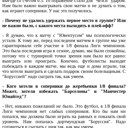
выезде со счетом 0:3. То поражение стало для "Челси" ударом.
Нам было важно выигрывать свои матчи и не думать о том,
как играют соперники. У нас это получилось.
- Почему не удалось удержать первое место в группе? Или
не важно было, с какого места выходить в плей-офф?
- Я думаю, что к матчу с "Ювентусом" мы психологически
устали. К тому же, перед последним матчем в группе мы уже
гарантировали себе участие в 1/8 финала Лиги чемпионов.
Это была последняя игра в сезоне, думаю, мы были спокойны,
потому что с турнирной точки зрения нам было все равно:
выиграть или проиграть. Конечно, футболисты выходят
побеждать в каждом матче, мы ведь еще и дома играли, так
что хотели выиграть и сделать подарок своим болельщикам. С
"Боруссией" надо сыграть так, как умеем.
- Кого хотели в соперники до жеребьевки 1/8 финала?
Может, хотели избежать "Барселоны" и "Манчестер
Юнайтед"?
- Нет, никаких пожеланий не было. Это футбол, в 1/8 финала
Лиги чемпионов нет слабых соперников. Кто бы нам ни
попался, мы должны были играть на равных и показать свой
уровень. Нам попалась дортмундская "Боруссия". Надо
готовиться и сыграть с ним так, как мы умеем.