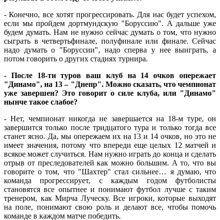
- Конечно, все хотят прогрессировать. Для нас будет успехом,
если мы пройдем дортмундскую "Боруссию". А дальше уже
будем думать. Нам не нужно сейчас думать о том, что нужно
сыграть в четвертьфинале, полуфинале или финале. Сейчас
надо думать о "Боруссии", надо сперва у нее выиграть, а
потом говорить о других стадиях турнира.
- После 18-ти туров ваш клуб на 14 очков опережает
"Динамо", на 13 – "Днепр". Можно сказать, что чемпионат
уже завершен? Это говорит о силе клуба, или "Динамо"
нынче такое слабое?
- Нет, чемпионат никогда не завершается на 18-м туре, он
завершится только после тридцатого тура и только тогда все
станет ясно. Да, мы опережаем их на 13 и 14 очков, но это не
имеет значения, потому что впереди еще целых 12 матчей и
всякое может случиться. Нам нужно играть до конца и сделать
отрыв от преследователей как можно большим. А то, что вы
говорите о том, что "Шахтер" стал сильнее… я думаю, что
команда прогрессирует, с каждым годом футболисты
становятся все опытнее и понимают футбол лучше с таким
тренером, как Мирча Луческу. Все игроки, которые выходят
на поле, понимают свою роль и делают все, чтобы помочь
команде в каждом матче победить.