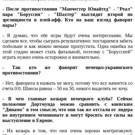
- После противостояния "Манчестер Юнайтед" - "Реал"
пара "Боруссия" - "Шахтер" выглядит второй по
зрелищности в плей-офф. Кто на ваш взгляд фаворит
пары?
- Я думаю, что обе игры будут очень интересными. Мы
сделаем все, чтобы сыграть результативно: постараемся забить
побольше и как можно меньше пропустить. Одна ошибка на
этой стадии может стать фатальной, поэтому с "Боруссией"
играть нужно очень осторожно и внимательно.
- Так кто же фаворит немецко-украинского
противостояния?
- Нет, фаворита я назвать не могу, потому что все начнется со
счета 0:0. Шансы равны – 50 на 50, никого выделять не хочу.
- В чем главные козыри немецкого клуба? Сейчас
положение Дортмунда можно сравнить с киевским
"Динамо" в том смысле, что они так же отстали от лидера
во внутреннем чемпионате и могут бросить все силы на
выступление в Европе.
- Их козырь в том, что они очень хорошо контратакуют.