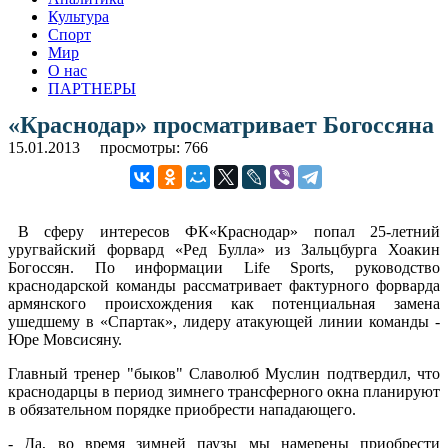
Культура
Спорт
Мир
О нас
ПАРТНЕРЫ
«Краснодар» просматривает Богоссяна
15.01.2013
просмотры: 766
В сферу интересов ФК«Краснодар» попал 25-летний
уругвайский форвард «Ред Булла» из Зальцбурга Хоакин
Богоссян. По информации Life Sports, руководство
краснодарской команды рассматривает фактурного форварда
армянского происхождения как потенциальная замена
ушедшему в «Спартак», лидеру атакующей линии команды -
Юре Мовсисяну.
Главный тренер "быков" Славолюб Муслин подтвердил, что
краснодарцы в период зимнего трансферного окна планируют
в обязательном порядке приобрести нападающего.
- Да, во время зимней паузы мы намерены приобрести