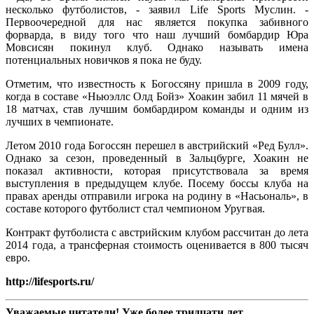
несколько футболистов, - заявил Life Sports Муслин. -
Первоочередной для нас является покупка забивного
форварда, в виду того что наш лучший бомбардир Юра
Мовсисян покинул клуб. Однако называть имена
потенциальных новичков я пока не буду.
Отметим, что известность к Богоссяну пришла в 2009 году,
когда в составе «Ньюэллс Олд Бойз» Хоакин забил 11 мячей в
18 матчах, став лучшим бомбардиром команды и одним из
лучших в чемпионате.
Летом 2010 года Богосcян перешел в австрийский «Ред Булл».
Однако за сезон, проведенный в Зальцбурге, Хоакин не
показал активности, которая присутствовала за время
выступления в предыдущем клубе. Посему боссы клуба на
правах аренды отправили игрока на родину в «Насьональ», в
составе которого футболист стал чемпионом Уругвая.
Контракт футболиста с австрийским клубом рассчитан до лета
2014 года, а трансферная стоимость оценивается в 800 тысяч
евро.
http://lifesports.ru/
Уважаемые читатели! Уже более тридцати лет