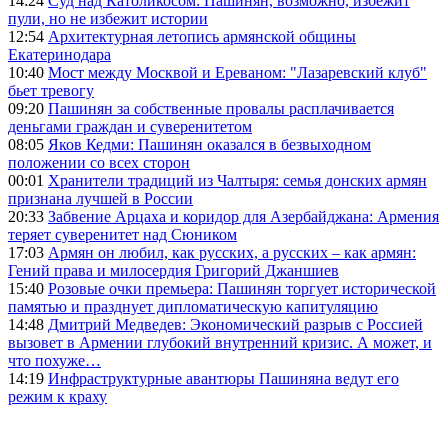
14:24
Суд над Католикосом: Пашинян, возможно, избежит
пули, но не избежит истории
12:54
Архитектурная летопись армянской общины
Екатеринодара
10:40
Мост между Москвой и Ереваном: "Лазаревский клуб"
бьет тревогу
09:20
Пашинян за собственные провалы расплачивается
деньгами граждан и суверенитетом
08:05
Яков Кедми: Пашинян оказался в безвыходном
положении со всех сторон
00:01
Хранители традиций из Чалтыря: семья донских армян
признана лучшей в России
20:33
Забвение Арцаха и коридор для Азербайджана: Армения
теряет суверенитет над Сюником
17:03
Армян он любил, как русских, а русских – как армян:
Гений права и милосердия Григорий Джаншиев
15:40
Розовые очки премьера: Пашинян торгует исторической
памятью и празднует дипломатическую капитуляцию
14:48
Дмитрий Медведев: Экономический разрыв с Россией
вызовет в Армении глубокий внутренний кризис. А может, и
что похуже…
14:19
Инфраструктурные авантюры Пашиняна ведут его
режим к краху