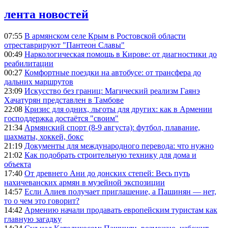
лента новостей
07:55
В армянском селе Крым в Ростовской области
отреставрируют "Пантеон Славы"
00:49
Наркологическая помощь в Кирове: от диагностики до
реабилитации
00:27
Комфортные поездки на автобусе: от трансфера до
дальних маршрутов
23:09
Искусство без границ: Магический реализм Гаянэ
Хачатурян представлен в Тамбове
22:08
Кризис для одних, льготы для других: как в Армении
господдержка достаётся "своим"
21:34
Армянский спорт (8-9 августа): футбол, плавание,
шахматы, хоккей, бокс
21:19
Документы для международного перевода: что нужно
21:02
Как подобрать строительную технику для дома и
объекта
17:40
От древнего Ани до донских степей: Весь путь
нахичеванских армян в музейной экспозиции
14:57
Если Алиев получает приглашение, а Пашинян — нет,
то о чем это говорит?
14:42
Армению начали продавать европейским туристам как
главную загадку