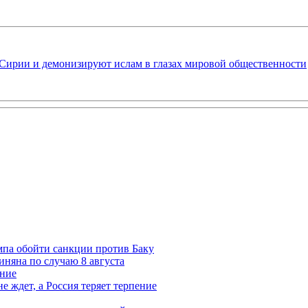
Сирии и демонизируют ислам в глазах мировой общественности
мпа обойти санкции против Баку
няна по случаю 8 августа
ание
ждет, а Россия теряет терпение