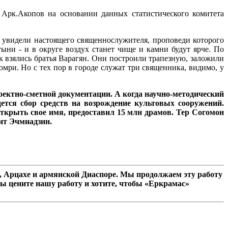
 Арк.Акопов на основании данных статистического комитета
е увидели настоящего священнослужителя, проповеди которого
ыни - и в округе воздух станет чище и камни будут ярче. По
 взялись братья Варагян. Они построили трапезную, заложили
ри. Но с тех пор в городе служат три священника, видимо, у
оектно-сметной документации. А когда научно-методический
ется сбор средств на возрождение культовых сооружений.
открыть свое имя, предоставил 15 млн драмов. Тер Согомон
вит Эчмиадзин.
 Арцахе и армянской Диаспоре. Мы продолжаем эту работу
ы цените нашу работу и хотите, чтобы «Еркрамас»