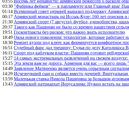
03:55
Восемь лет ненависти: армянский режиссер о расколе общ
03:30
"Фабрика фейков" — в парламенте или Главный враг Па
01:14
Всемирный совет церквей выразил поддержку Армянско
00:17
Армянский монастырь на Иссык-Куле: 160 лет поисков и
21:30
Армянский спорт (7 августа): футбол, единоборства, шахм
20:37
Такого как Пашинян не было со времен нашествия сельд
19:51
Госконтракты без рисков: что важно знать исполнителю
18:49
Окна нового поколения: технологии, которые работают н
18:30
Ремонт кухни под ключ: как формируется комфортное пр
16:51
Судебный фарс дал трещину: Судья по делу Католикоса В
16:11
Спорт под каблуком власти: Пашинян готовит рейдерск
15:27
14 самых экстремальных развлечений на свежем воздухе:
15:15
Эта земля вам не дорога, Армения для вас — всего лишь 
14:49
Заявление Матвиенко является очень серьезным сигналом
14:29
Исчезнувший сын и собаки вместо дочерей: Виртуальная
13:59
Маленькая ставка Никола Пашиняна за большим игровым
13:43
Армянский патриархат Иерусалима: Нужно встать на защ