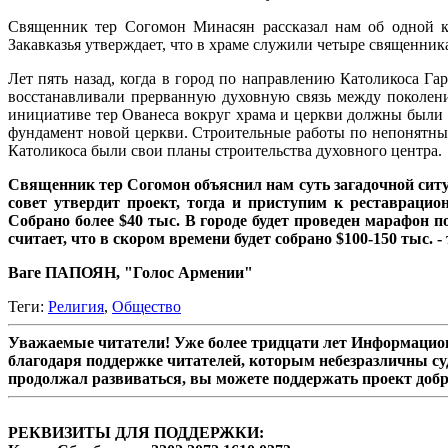
Священник тер Согомон Минасян рассказал нам об одной кн
Закавказья утверждает, что в храме служили четыре священник
Лет пять назад, когда в город по направлению Католикоса Г
восстанавливали прерванную духовную связь между поколения
инициативе тер Ованеса вокруг храма и церкви должны были 
фундамент новой церкви. Строительные работы по непонятным
Католикоса были свои планы строительства духовного центра.
Священник тер Согомон объяснил нам суть загадочной ситу
совет утвердит проект, тогда и приступим к реставраци
Собрано более $40 тыс. В городе будет проведен марафон 
считает, что в скором времени будет собрано $100-150 тыс.
Ваге ПАПОЯН, "Голос Армении"
Теги:
Религия
,
Общество
Уважаемые читатели! Уже более тридцати лет Информацион
благодаря поддержке читателей, которым небезразличны су
продолжал развиваться, вы можете поддержать проект доб
РЕКВИЗИТЫ ДЛЯ ПОДДЕРЖКИ: