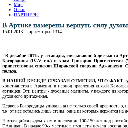
Мир
О нас
ПАРТНЕРЫ
В Артике намерены вернуть силу духов
15.01.2013
просмотры: 1314
В декабре 2011г. у эстакады, связывающей две части Ар
Богородицы (IV-V вв.) и храм Григория Просветителя (
приветствовал епископ Ширакской епархии Аджапахян. Он
польза.
В НАШЕЙ БЕСЕДЕ СРБАЗАН ОТМЕТИЛ, ЧТО ФАКТ
су
христианства в Армении в период правления князей Камсарак
артикцев. Эти центры - духовные магниты, у каждого из котор
духовного притяженья.
Церковь Богородицы уникальна не только своей древностью, но
т.к. от нее остались лишь стены, одна из которых держится на 
Находящийся рядом храм в последние 100-150 лет под российс
Г.Алишан. В начале 90-х местные энтузиасты начали восстанов