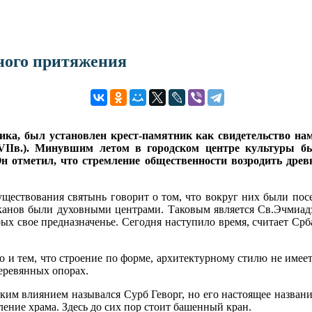
ного притяжения
тика, был установлен крест-памятник как свидетельство н
VIIв.). Минувшим летом в городском центре культуры б
 отметил, что стремление общественности возродить древ
ществования святынь говорит о том, что вокруг них были пос
анов были духовными центрами. Таковым является Св.Эчмиадзи
ых свое предназначенье. Сегодня наступило время, считает Срб
 и тем, что строение по форме, архитектурному стилю не имеет
деревянных опорах.
ким влиянием назывался Сурб Геворг, но его настоящее название
ление храма. Здесь до сих пор стоит башенный кран.