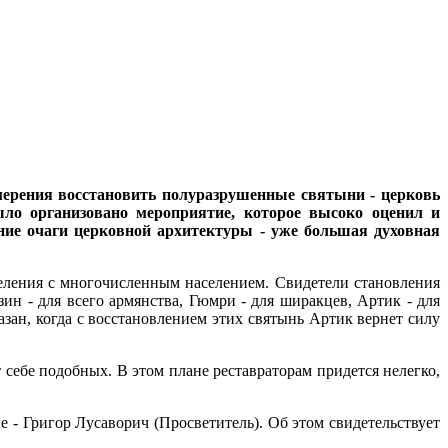
амерения восстановить полуразрушенные святыни - церковь
ыло организовано мероприятие, которое высоко оценил и
ние очаги церковной архитектуры - уже большая духовная
еления с многочисленным населением. Свидетели становления
н - для всего армянства, Гюмри - для ширакцев, Артик - для
азан, когда с восстановлением этих святынь Артик вернет силу
 себе подобных. В этом плане реставраторам придется нелегко,
 - Григор Лусаворич (Просветитель). Об этом свидетельствует