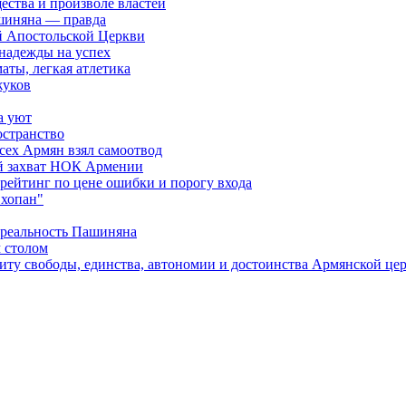
ества и произволе властей
шиняна — правда
й Апостольской Церкви
 надежды на успех
аты, легкая атлетика
жуков
а уют
остранство
сех Армян взял самоотвод
ий захват НОК Армении
 рейтинг по цене ошибки и порогу входа
"хопан"
 реальность Пашиняна
 столом
иту свободы, единства, автономии и достоинства Армянской це