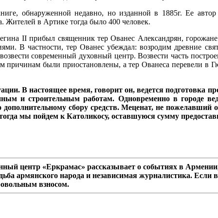
иге, обнаруженной недавно, но изданной в 1885г. Ее автор
а. Жителей в Артике тогда было 400 человек.
арегина II прибыл священник тер Ованес Александрян, горожан
ми. В частности, тер Ованес убеждал: возродим древние свят
возвести современный духовный центр. Возвести часть построек
 причинам были приостановлены, а тер Ованеса перевели в Гюм
ации. В настоящее время, говорит он, ведется подготовка пр
онным и строительным работам. Одновременно в городе вед
по дополнительному сбору средств. Меценат, не пожелавший 
 - тогда мы пойдем к Католикосу, оставшуюся сумму предоста
ный центр «Еркрамас» рассказывает о событиях в Армении,
дьба армянского народа и независимая журналистика. Если в
ровольным взносом.