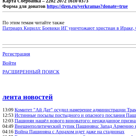
Карта Сбербанка – 2202 2072 1610 0373
Форма для донатов
https://dzen.ru/yerkramas?donate=true
По этим темам читайте также
Патриарх Кирилл: Боевики ИГ уничтожают христиан в Ираке, 
Регистрация
Войти
РАСШИРЕННЫЙ ПОИСК
лента новостей
13:09
Комитет "Ай Дат" осудил намерение администрации Тра
12:53
Истинные посылы постыдного и опасного послания Паши
12:03
Пашинян нашёл нового виноватого: неожиданное призн
04:49
Внешнеполитический тупик Пашиняна: Запад Армению не 
04:16
Война Пашиняна с Арцахом идет даже на стадионах