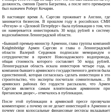
должность, сменив Гранта Багратяна, а после него премьером
был назначен Роберт Кочарян.
В настоящее время А. Саргсян проживает в Англии, где
занимается бизнесом. В прошлом году в российских СМИ
«Регнум» и «Деловой Петербург» была публикация о том, что
он намеревается инвестировать 30 млрд рублей в систему
водоснабжения Ленинградской области.
«Бывший премьер-министр Армении, глава группы компаний
Knightsbridge Армен Саргсян и глава о Ленинградской
области Валерий Сердюков подписали меморандум о
сотрудничестве в проекте Новоладожского водопровода,
общая стоимость которого составляет 50 млрд рублей.
Ленинградская область искала инвесторов четыре года, и
компания бывшего армянского государственного деятеля была
единственной, которая согласилась сделать инвестиции в это
строительство, что эксперты посчитали сомнительным… В
армянских районах без гордости рассказали, что Армен
Саргсян является самым влиятельным армянином при
британском дворе»,- отмечалось в публикации.
После этой публикации в армянской прессе прозвучали
комментарии: а почему он не делает инвестиций в Армении и
почему свои колоссальные финансовые ресурсы вкладывает