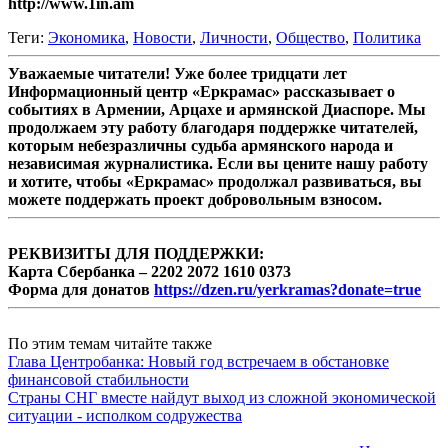
http://www.1in.am
Теги:
Экономика
,
Новости
,
Личности
,
Общество
,
Политика
Уважаемые читатели! Уже более тридцати лет
Информационный центр «Еркрамас» рассказывает о
событиях в Армении, Арцахе и армянской Диаспоре. Мы
продолжаем эту работу благодаря поддержке читателей,
которым небезразличны судьба армянского народа и
независимая журналистика. Если вы цените нашу работу
и хотите, чтобы «Еркрамас» продолжал развиваться, вы
можете поддержать проект добровольным взносом.
РЕКВИЗИТЫ ДЛЯ ПОДДЕРЖКИ:
Карта Сбербанка – 2202 2072 1610 0373
Форма для донатов
https://dzen.ru/yerkramas?donate=true
По этим темам читайте также
Глава Центробанка: Новый год встречаем в обстановке
финансовой стабильности
Страны СНГ вместе найдут выход из сложной экономической
ситуации - исполком содружества