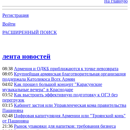
На главную
Регистрация
Войти
РАСШИРЕННЫЙ ПОИСК
лента новостей
08:38
Армения и ОДКБ приближаются к точке невозврата
08:05
Крупнейшая армянская благотворительная организация
поддержала Католикоса Всех Армян
04:02
Как прошел большой концерт "Карасунские
музыкальные вечера" в Краснодаре
03:52
Как выстроить эффективную подготовку к ОГЭ без
перегрузок
03:15
Кабинет застоя или Управленческая кома правительства
Пашиняна
02:48
Цифровая капитуляция Армении или "Троянский конь"
от Пашиняна
21:36
Рынок упаковки для напитков: требования бизнеса