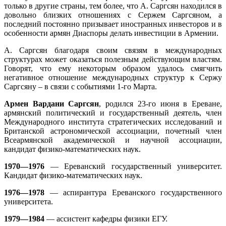
только в другие страны, тем более, что А. Саргсян находился в
довольно близких отношениях с Сержем Саргсяном, а
последний постоянно призывает иностранных инвесторов и в
особенности армян Диаспоры делать инвестиции в Армении.
А. Саргсян благодаря своим связям в международных
структурах может оказаться полезным действующим властям.
Говорят, что ему некоторым образом удалось смягчить
негативное отношение международных структур к Сержу
Саргсяну – в связи с событиями 1-го Марта.
Армен Вардани Саргсян
, родился 23-го июня в Ереване,
армянский политический и государственный деятель, член
Международного института стратегических исследований и
Британской астрономической ассоциации, почетный член
Всеармянской академической и научной ассоциации,
кандидат физико-математических наук.
1970—1976
— Ереванский государственный университет.
Кандидат физико-математических наук.
1976—1978
— аспирантура Ереванского государственного
университета.
1979—1984
— ассистент кафедры физики ЕГУ.