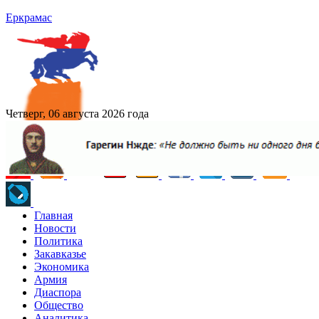
Еркрамас
Четверг, 06 августа 2026 года
Главная
Новости
Политика
Закавказье
Экономика
Армия
Диаспора
Общество
Аналитика