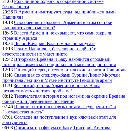
21:00
Роль личной охраны в современной системе
безопасности
20:36
В Армении имитируют суды над приближенными
Пашиняна
19:18
Способен ли парламент Армении в этом составе
выполнить свою миссию?
18:45
Власти Армении не скрывают, что сами закрыли
страницу Арцаха
18:34
Левон Кочарян: Властям нас не запугать
13:18
Режим Пашиняна, безусловно, падёт. От
ответственности не уйдет никто
12:42
В тюрьмах Еревана и Баку находится огромный
потенциал армянской национальной мысли и достояния
12:13
Гниющий перец и геополитические иллюзии Пашиняна
11:48
Связанная со спецслужбами Турции Лилит Мкртчян
прочитала лекцию в Музее-институте Геноцида армян
11:31
Зеленский, оставь Армению в покое: Наша
независимость - не твоя проблема!
08:12
Тысячелетняя история под ногами: на окраине Еревана
обнаружили древнейшее поселение
07:46
Пашинян втоптал в грязь понятия "суверенитет" и
"государственность"
07:01
Согласие на поступление в вуз: ключевой этап для
абитуриента
06:08
Организатора форума в Баку, Григория Аветова,