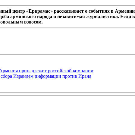
ный центр «Еркрамас» рассказывает о событиях в Армении,
дьба армянского народа и независимая журналистика. Если в
ровольным взносом.
-Армения принадлежит российской компании
ля сбора Израилем информации против Ирана