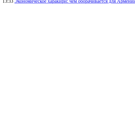
13:33
Экономическое харакири: чем оборачивается для Армении