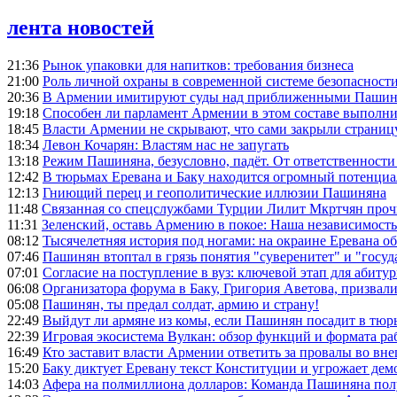
лента новостей
21:36
Рынок упаковки для напитков: требования бизнеса
21:00
Роль личной охраны в современной системе безопасност
20:36
В Армении имитируют суды над приближенными Пашин
19:18
Способен ли парламент Армении в этом составе выполн
18:45
Власти Армении не скрывают, что сами закрыли страниц
18:34
Левон Кочарян: Властям нас не запугать
13:18
Режим Пашиняна, безусловно, падёт. От ответственности
12:42
В тюрьмах Еревана и Баку находится огромный потенциа
12:13
Гниющий перец и геополитические иллюзии Пашиняна
11:48
Связанная со спецслужбами Турции Лилит Мкртчян проч
11:31
Зеленский, оставь Армению в покое: Наша независимость 
08:12
Тысячелетняя история под ногами: на окраине Еревана 
07:46
Пашинян втоптал в грязь понятия "суверенитет" и "госуд
07:01
Согласие на поступление в вуз: ключевой этап для абиту
06:08
Организатора форума в Баку, Григория Аветова, призвал
05:08
Пашинян, ты предал солдат, армию и страну!
22:49
Выйдут ли армяне из комы, если Пашинян посадит в тюр
22:39
Игровая экосистема Вулкан: обзор функций и формата ра
16:49
Кто заставит власти Армении ответить за провалы во вн
15:20
Баку диктует Еревану текст Конституции и угрожает де
14:03
Афера на полмиллиона долларов: Команда Пашиняна полу