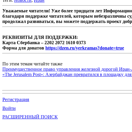
Теги:
Новости
,
Иран
Уважаемые читатели! Уже более тридцати лет Информацион
благодаря поддержке читателей, которым небезразличны су
продолжал развиваться, вы можете поддержать проект доб
РЕКВИЗИТЫ ДЛЯ ПОДДЕРЖКИ:
Карта Сбербанка – 2202 2072 1610 0373
Форма для донатов
https://dzen.ru/yerkramas?donate=true
По этим темам читайте также
Преимущественное право управления железной дорогой Иран
«The Jerusalem Post»: Азербайджан превратился в площадку д
Регистрация
Войти
РАСШИРЕННЫЙ ПОИСК