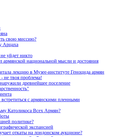
и
яна
ить свою миссию?
у Арцаха
 не уйдет никто
л армянской национальной мысли и достояния
итала лекцию в Музее-институте Геноцида армян
- не твоя проблема!
обнаружили древнейшее поселение
арственность"
риента
и встретиться с армянскими пленными
ьму Католикоса Всех Армян?
боты
ешней политике?
мографической экспансией
чает откаты на лондонском аукционе?