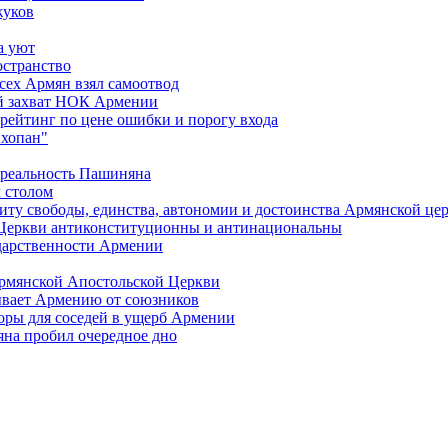
жуков
а уют
остранство
сех Армян взял самоотвод
ий захват НОК Армении
 рейтинг по цене ошибки и порогу входа
"хопан"
 реальность Пашиняна
 столом
иту свободы, единства, автономии и достоинства Армянской це
Церкви антиконституционны и антинациональны
ударственности Армении
Армянской Апостольской Церкви
ывает Армению от союзников
оры для соседей в ущерб Армении
яна пробил очередное дно