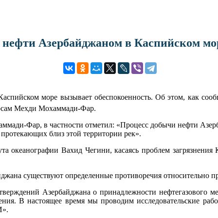
нефти Азербайджаном в Каспийском мо
аспийском море вызывает обеспокоенность. Об этом, как соо
росам Мехди Мохаммади-Фар.
аммади-Фар, в частности отметил: «Процесс добычи нефти Азер
и протекающих близ этой территории рек».
та океанографии Вахид Чегини, касаясь проблем загрязнения 
йджана существуют определенные противоречия относительно пр
утверждений Азербайджана о принадлежности нефтегазового м
вления. В настоящее время мы проводим исследовательские раб
И».