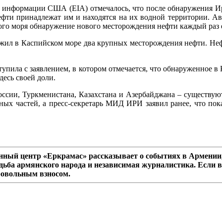
 информации США (EIA) отмечалось, что после обнаружения Ир
ефти принадлежат им и находятся на их водной территории. Ав
ого моря обнаружение нового месторождения нефти каждый раз 
жил в Каспийском море два крупных месторождения нефти. Неф
тупила с заявлением, в котором отмечается, что обнаруженное в
десь своей доли.
оссии, Туркменистана, Казахстана и Азербайджана – существую
вных частей, а пресс-секретарь МИД ИРИ заявил ранее, что по
ный центр «Еркрамас» рассказывает о событиях в Армении,
дьба армянского народа и независимая журналистика. Если в
ровольным взносом.