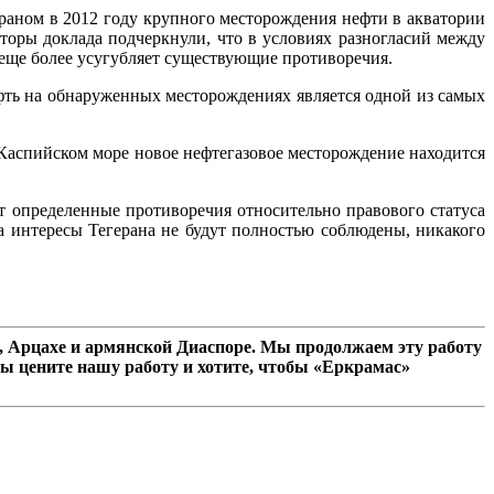
аном в 2012 году крупного месторождения нефти в акватории
торы доклада подчеркнули, что в условиях разногласий между
еще более усугубляет существующие противоречия.
ть на обнаруженных месторождениях является одной из самых
 Каспийском море новое нефтегазовое месторождение находится
т определенные противоречия относительно правового статуса
ка интересы Тегерана не будут полностью соблюдены, никакого
 Арцахе и армянской Диаспоре. Мы продолжаем эту работу
ы цените нашу работу и хотите, чтобы «Еркрамас»