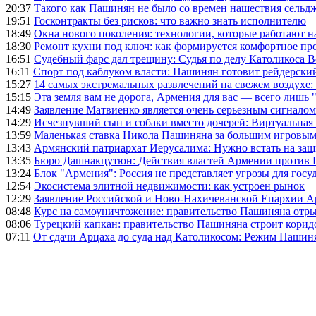
20:37
Такого как Пашинян не было со времен нашествия сельд
19:51
Госконтракты без рисков: что важно знать исполнителю
18:49
Окна нового поколения: технологии, которые работают н
18:30
Ремонт кухни под ключ: как формируется комфортное пр
16:51
Судебный фарс дал трещину: Судья по делу Католикоса В
16:11
Спорт под каблуком власти: Пашинян готовит рейдерск
15:27
14 самых экстремальных развлечений на свежем воздухе:
15:15
Эта земля вам не дорога, Армения для вас — всего лишь 
14:49
Заявление Матвиенко является очень серьезным сигналом
14:29
Исчезнувший сын и собаки вместо дочерей: Виртуальная
13:59
Маленькая ставка Никола Пашиняна за большим игровым
13:43
Армянский патриархат Иерусалима: Нужно встать на защ
13:35
Бюро Дашнакцутюн: Действия властей Армении против 
13:24
Блок "Армения": Россия не представляет угрозы для гос
12:54
Экосистема элитной недвижимости: как устроен рынок
12:29
Заявление Российской и Ново-Нахичеванской Епархии 
08:48
Курс на самоуничтожение: правительство Пашиняна отр
08:06
Турецкий капкан: правительство Пашиняна строит корид
07:11
От сдачи Арцаха до суда над Католикосом: Режим Пашин