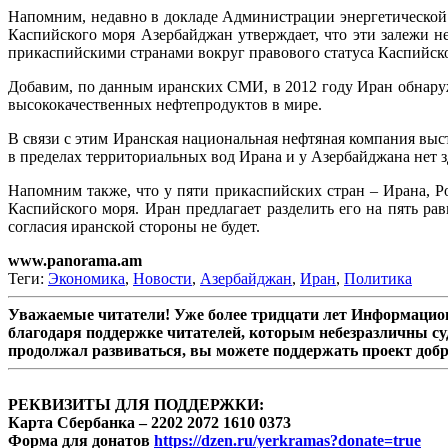
Напомним, недавно в докладе Администрации энергетической
Каспийского моря Азербайджан утверждает, что эти залежи н
прикаспийскими странами вокруг правового статуса Каспийск
Добавим, по данным иранских СМИ, в 2012 году Иран обнару
высококачественных нефтепродуктов в мире.
В связи с этим Иранская национальная нефтяная компания выс
в пределах территориальных вод Ирана и у Азербайджана нет з
Напомним также, что у пяти прикаспийских стран – Ирана, Р
Каспийского моря. Иран предлагает разделить его на пять ра
согласия иранской стороны не будет.
www.panorama.am
Теги:
Экономика
,
Новости
,
Азербайджан
,
Иран
,
Политика
Уважаемые читатели! Уже более тридцати лет Информацион
благодаря поддержке читателей, которым небезразличны су
продолжал развиваться, вы можете поддержать проект доб
РЕКВИЗИТЫ ДЛЯ ПОДДЕРЖКИ:
Карта Сбербанка – 2202 2072 1610 0373
Форма для донатов
https://dzen.ru/yerkramas?donate=true