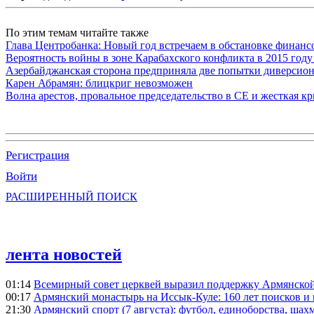
По этим темам читайте также
Глава Центробанка: Новый год встречаем в обстановке финанс
Вероятность войны в зоне Карабахского конфликта в 2015 году
Азербайджанская сторона предприняла две попытки диверсио
Карен Абрамян: блицкриг невозможен
Волна арестов, провальное председательство в СЕ и жесткая кр
Регистрация
Войти
РАСШИРЕННЫЙ ПОИСК
лента новостей
01:14
Всемирный совет церквей выразил поддержку Армянско
00:17
Армянский монастырь на Иссык-Куле: 160 лет поисков и
21:30
Армянский спорт (7 августа): футбол, единоборства, шахм