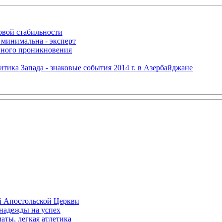
овой стабильности
 минимальна - эксперт
нного проникновения
итика Запада - знаковые события 2014 г. в Азербайджане
й Апостольской Церкви
 надежды на успех
аты, легкая атлетика