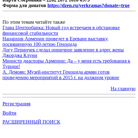
Форма для донатов
https://dzen.ru/yerkramas?donate=true
По этим темам читайте также
Глава Центробанка: Новый год встречаем в обстановке
финансовой стабильности
Нацархив Армении проведет в Ереване выставку,
посвященную 100-летию Геноцида
Догу Перинчек сделал циничное заявление в адрес жены
Джорджа Клуни
Министр диаспоры Армении: Да – у меня есть требования к
Турции!
А. Демоян: Музей-институт Геноцида армян готов
проведению мероприятий в 2015 г. на должном уровне
На главную
Регистрация
Войти
РАСШИРЕННЫЙ ПОИСК