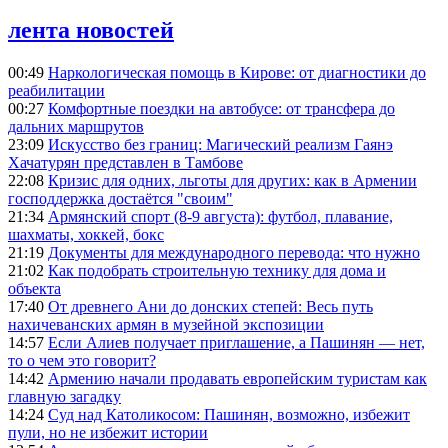
лента новостей
00:49
Наркологическая помощь в Кирове: от диагностики до
реабилитации
00:27
Комфортные поездки на автобусе: от трансфера до
дальних маршрутов
23:09
Искусство без границ: Магический реализм Гаянэ
Хачатурян представлен в Тамбове
22:08
Кризис для одних, льготы для других: как в Армении
господдержка достаётся "своим"
21:34
Армянский спорт (8-9 августа): футбол, плавание,
шахматы, хоккей, бокс
21:19
Документы для международного перевода: что нужно
21:02
Как подобрать строительную технику для дома и
объекта
17:40
От древнего Ани до донских степей: Весь путь
нахичеванских армян в музейной экспозиции
14:57
Если Алиев получает приглашение, а Пашинян — нет,
то о чем это говорит?
14:42
Армению начали продавать европейским туристам как
главную загадку
14:24
Суд над Католикосом: Пашинян, возможно, избежит
пули, но не избежит истории