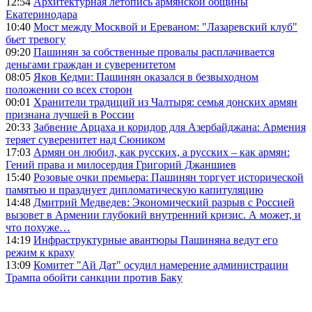
12:54
Архитектурная летопись армянской общины
Екатеринодара
10:40
Мост между Москвой и Ереваном: "Лазаревский клуб"
бьет тревогу
09:20
Пашинян за собственные провалы расплачивается
деньгами граждан и суверенитетом
08:05
Яков Кедми: Пашинян оказался в безвыходном
положении со всех сторон
00:01
Хранители традиций из Чалтыря: семья донских армян
признана лучшей в России
20:33
Забвение Арцаха и коридор для Азербайджана: Армения
теряет суверенитет над Сюником
17:03
Армян он любил, как русских, а русских – как армян:
Гений права и милосердия Григорий Джаншиев
15:40
Розовые очки премьера: Пашинян торгует исторической
памятью и празднует дипломатическую капитуляцию
14:48
Дмитрий Медведев: Экономический разрыв с Россией
вызовет в Армении глубокий внутренний кризис. А может, и
что похуже…
14:19
Инфраструктурные авантюры Пашиняна ведут его
режим к краху
13:09
Комитет "Ай Дат" осудил намерение администрации
Трампа обойти санкции против Баку