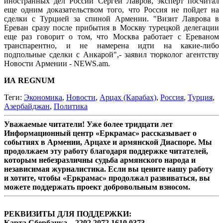
иностранных дел России Сергей Лавров, эксперт посчитал
еще одним доказательством того, что Россия не пойдет на
сделки с Турцией за спиной Армении. "Визит Лаврова в
Ереван сразу после прибытия в Москву турецкой делегации
еще раз говорит о том, что Москва работает с Ереваном
транспарентно, и не намерена идти на какие-либо
подпольные сделки с Анкарой",- заявил тюрколог агентству
Новости Армении - NEWS.am.
ИА REGNUM
Теги:
Экономика
,
Новости
,
Арцах (Карабах)
,
Россия
,
Турция
,
Азербайджан
,
Политика
Уважаемые читатели! Уже более тридцати лет
Информационный центр «Еркрамас» рассказывает о
событиях в Армении, Арцахе и армянской Диаспоре. Мы
продолжаем эту работу благодаря поддержке читателей,
которым небезразличны судьба армянского народа и
независимая журналистика. Если вы цените нашу работу
и хотите, чтобы «Еркрамас» продолжал развиваться, вы
можете поддержать проект добровольным взносом.
РЕКВИЗИТЫ ДЛЯ ПОДДЕРЖКИ:
Карта Сбербанка – 2202 2072 1610 0373