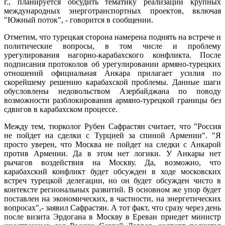
г., планируется обсудить тематику реализации крупных
международных энерготранспортных проектов, включая
"Южный поток", - говорится в сообщении.
Отметим, что турецкая сторона намерена поднять на встрече и
политические вопросы, в том числе и проблему
урегулирования нагорно-карабахского конфликта. После
подписания протоколов об урегулировании армяно-турецких
отношений официальная Анкара прилагает усилия по
скорейшему решению карабахской проблемы. Данные шаги
обусловлены недовольством Азербайджана по поводу
возможности разблокирования армяно-турецкой границы без
сдвигов в карабахском процессе.
Между тем, тюрколог Рубен Сафрастян считает, что "Россия
не пойдет на сделки с Турцией за спиной Армении". "Я
просто уверен, что Москва не пойдет на следки с Анкарой
против Армении. Да в этом нет логики. У Анкары нет
рычагов воздействия на Москву. Да, возможно, что
карабахский конфликт будет обсужден в ходе московских
встреч турецкой делегации, но он будет обсужден чисто в
контексте региональных развитий. В основном же упор будет
поставлен на экономических, в частности, на энергетических
вопросах",- заявил Сафрастян. А тот факт, что сразу через день
после визита Эрдогана в Москву в Ереван приедет министр