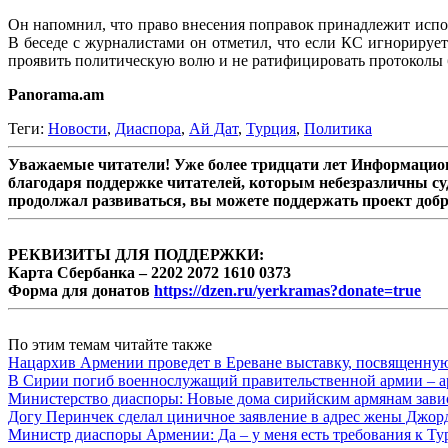
Он напомнил, что право внесения поправок принадлежит испо
В беседе с журналистами он отметил, что если КС игнориру
проявить политическую волю и не ратифицировать протоколы б
Panorama.am
Теги:
Новости
,
Диаспора
,
Ай Дат
,
Турция
,
Политика
Уважаемые читатели! Уже более тридцати лет Информацион
благодаря поддержке читателей, которым небезразличны су
продолжал развиваться, вы можете поддержать проект доб
РЕКВИЗИТЫ ДЛЯ ПОДДЕРЖКИ:
Карта Сбербанка – 2202 2072 1610 0373
Форма для донатов
https://dzen.ru/yerkramas?donate=true
По этим темам читайте также
Нацархив Армении проведет в Ереване выставку, посвященну
В Сирии погиб военнослужащий правительственной армии – а
Министерство диаспоры: Новые дома сирийским армянам завис
Догу Перинчек сделал циничное заявление в адрес жены Джо
Министр диаспоры Армении: Да – у меня есть требования к Ту