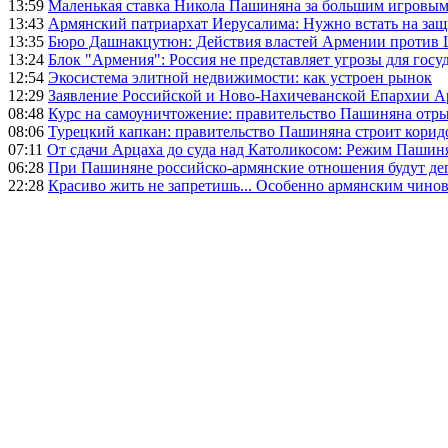
13:59
Маленькая ставка Никола Пашиняна за большим игровым
13:43
Армянский патриархат Иерусалима: Нужно встать на защ
13:35
Бюро Дашнакцутюн: Действия властей Армении против 
13:24
Блок "Армения": Россия не представляет угрозы для гос
12:54
Экосистема элитной недвижимости: как устроен рынок
12:29
Заявление Российской и Ново-Нахичеванской Епархии 
08:48
Курс на самоуничтожение: правительство Пашиняна отр
08:06
Турецкий капкан: правительство Пашиняна строит корид
07:11
От сдачи Арцаха до суда над Католикосом: Режим Пашин
06:28
При Пашиняне российско-армянские отношения будут де
22:28
Красиво жить не запретишь... Особенно армянским чино