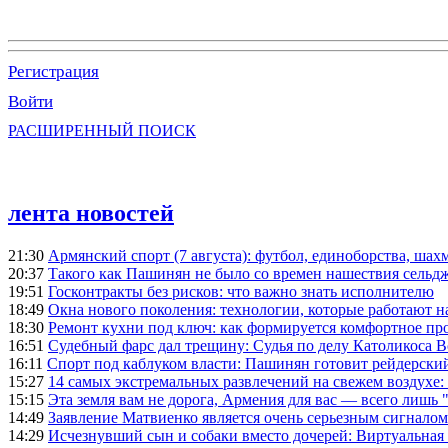
Регистрация
Войти
РАСШИРЕННЫЙ ПОИСК
лента новостей
21:30
Армянский спорт (7 августа): футбол, единоборства, шахм
20:37
Такого как Пашинян не было со времен нашествия сельд
19:51
Госконтракты без рисков: что важно знать исполнителю
18:49
Окна нового поколения: технологии, которые работают н
18:30
Ремонт кухни под ключ: как формируется комфортное пр
16:51
Судебный фарс дал трещину: Судья по делу Католикоса В
16:11
Спорт под каблуком власти: Пашинян готовит рейдерск
15:27
14 самых экстремальных развлечений на свежем воздухе:
15:15
Эта земля вам не дорога, Армения для вас — всего лишь 
14:49
Заявление Матвиенко является очень серьезным сигналом
14:29
Исчезнувший сын и собаки вместо дочерей: Виртуальная