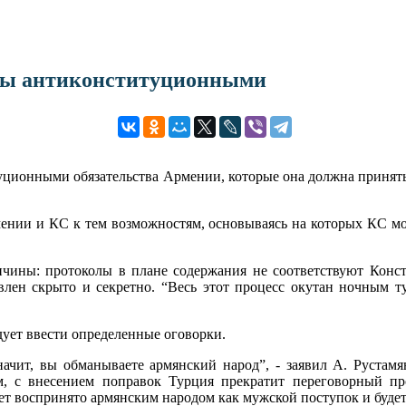
олы антиконституционными
ионными обязательства Армении, которые она должна принять н
нии и КС к тем возможностям, основываясь на которых КС мо
ричины: протоколы в плане содержания не соответствуют Конст
твлен скрыто и секретно. “Весь этот процесс окутан ночным т
дует ввести определенные оговорки.
значит, вы обманываете армянский народ”, - заявил А. Рустамя
м, с внесением поправок Турция прекратит переговорный пр
ет воспринято армянским народом как мужской поступок и будет