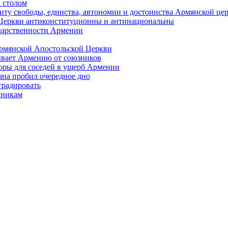
 столом
иту свободы, единства, автономии и достоинства Армянской це
Церкви антиконституционны и антинациональны
ударственности Армении
Армянской Апостольской Церкви
ывает Армению от союзников
оры для соседей в ущерб Армении
яна пробил очередное дно
градировать
вникам