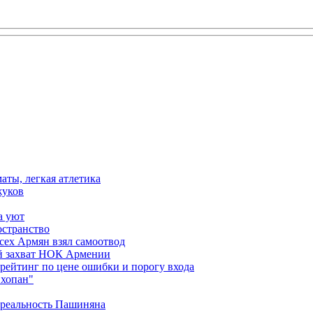
аты, легкая атлетика
жуков
а уют
остранство
сех Армян взял самоотвод
ий захват НОК Армении
 рейтинг по цене ошибки и порогу входа
"хопан"
 реальность Пашиняна