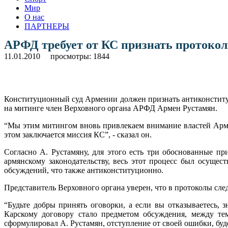
Мир
О нас
ПАРТНЕРЫ
АРФД требует от КС признать проток
11.01.2010
просмотры: 1844
Конституционный суд Армении должен признать антиконституц
на митинге член Верховного органа АРФД Армен Рустамян.
“Мы этим митингом вновь привлекаем внимание властей Арме
этом заключается миссия КС”, - сказал он.
Согласно А. Рустамяну, для этого есть три обоснованные п
армянскому законодательству, весь этот процесс был осущес
обсуждений, что также антиконституционно.
Представитель Верховного органа уверен, что в протоколы сле
“Будьте добры принять оговорки, а если вы отказываетесь, 
Карскому договору стало предметом обсуждения, между те
сформулировал А. Рустамян, отступление от своей ошибки, буд