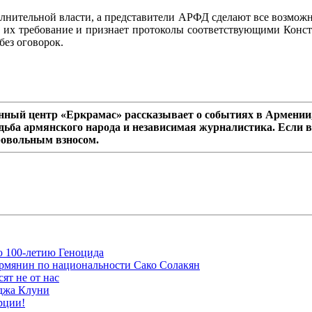
лнительной власти, а представители АРФД сделают все возмож
ет их требование и признает протоколы соответствующими Конс
ез оговорок.
ный центр «Еркрамас» рассказывает о событиях в Армении,
дьба армянского народа и независимая журналистика. Если в
ровольным взносом.
ю 100-летию Геноцида
рмянин по национальности Сако Солакян
ят не от нас
рджа Клуни
рции!