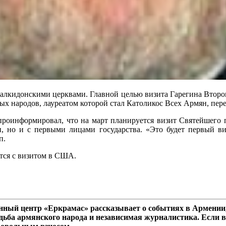
 Халкидонскими церквами. Главной целью визита Гарегина Второг
х народов, лауреатом которой стал Католикос Всех Армян, пер
роинформировал, что на март планируется визит Святейшего п
и, но и с первыми лицами государства. «Это будет первый 
п.
тся с визитом в США.
ный центр «Еркрамас» рассказывает о событиях в Армении,
дьба армянского народа и независимая журналистика. Если в