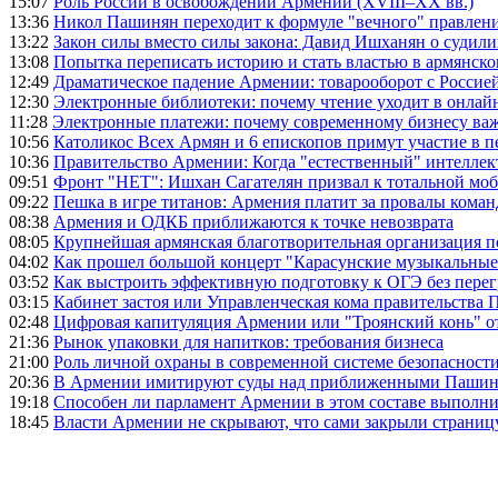
15:07
Роль России в освобождении Армении (XVIII–XX вв.)
13:36
Никол Пашинян переходит к формуле "вечного" правлен
13:22
Закон силы вместо силы закона: Давид Ишханян о судили
13:08
Попытка переписать историю и стать властью в армянско
12:49
Драматическое падение Армении: товарооборот с Россией
12:30
Электронные библиотеки: почему чтение уходит в онлай
11:28
Электронные платежи: почему современному бизнесу ва
10:56
Католикос Всех Армян и 6 епископов примут участие в п
10:36
Правительство Армении: Когда "естественный" интеллек
09:51
Фронт "НЕТ": Ишхан Сагателян призвал к тотальной моб
09:22
Пешка в игре титанов: Армения платит за провалы ком
08:38
Армения и ОДКБ приближаются к точке невозврата
08:05
Крупнейшая армянская благотворительная организация 
04:02
Как прошел большой концерт "Карасунские музыкальные 
03:52
Как выстроить эффективную подготовку к ОГЭ без перег
03:15
Кабинет застоя или Управленческая кома правительства
02:48
Цифровая капитуляция Армении или "Троянский конь" 
21:36
Рынок упаковки для напитков: требования бизнеса
21:00
Роль личной охраны в современной системе безопасност
20:36
В Армении имитируют суды над приближенными Пашин
19:18
Способен ли парламент Армении в этом составе выполн
18:45
Власти Армении не скрывают, что сами закрыли страниц