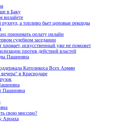
ия
ще в Баку
м вилайете
 рухнул, а топливо бьет ценовые рекорды
н
жно принимать оплату онлайн
ервом судебном заседании
т хромает, искусственный уже не поможет
илизации против действий властей
анды Пашиняна
поддержала Католикоса Всех Армян
вечера" в Краснодаре
рузок
 Пашиняна
от Пашиняна
и
яна
ить свою миссию?
у Арцаха