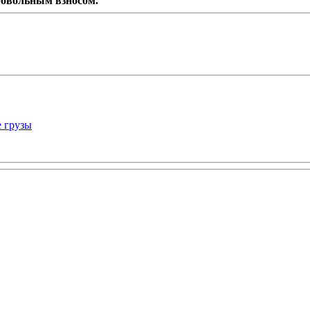
ровольным взносом.
е грузы