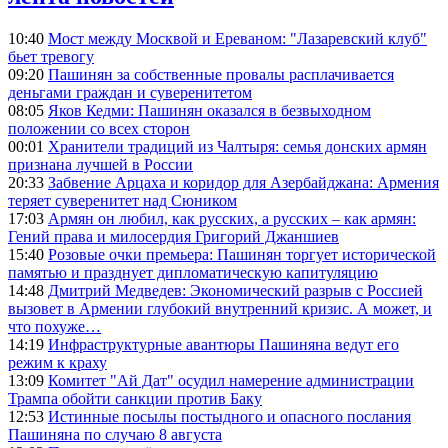
10:40
Мост между Москвой и Ереваном: "Лазаревский клуб"
бьет тревогу
09:20
Пашинян за собственные провалы расплачивается
деньгами граждан и суверенитетом
08:05
Яков Кедми: Пашинян оказался в безвыходном
положении со всех сторон
00:01
Хранители традиций из Чалтыря: семья донских армян
признана лучшей в России
20:33
Забвение Арцаха и коридор для Азербайджана: Армения
теряет суверенитет над Сюником
17:03
Армян он любил, как русских, а русских – как армян:
Гений права и милосердия Григорий Джаншиев
15:40
Розовые очки премьера: Пашинян торгует исторической
памятью и празднует дипломатическую капитуляцию
14:48
Дмитрий Медведев: Экономический разрыв с Россией
вызовет в Армении глубокий внутренний кризис. А может, и
что похуже…
14:19
Инфраструктурные авантюры Пашиняна ведут его
режим к краху
13:09
Комитет "Ай Дат" осудил намерение администрации
Трампа обойти санкции против Баку
12:53
Истинные посылы постыдного и опасного послания
Пашиняна по случаю 8 августа