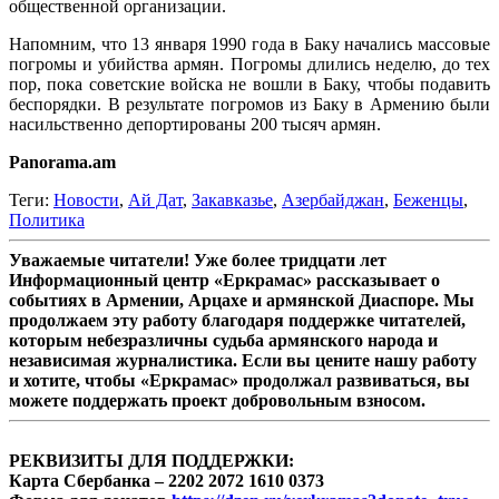
общественной организации.
Напомним, что 13 января 1990 года в Баку начались массовые
погромы и убийства армян. Погромы длились неделю, до тех
пор, пока советские войска не вошли в Баку, чтобы подавить
беспорядки. В результате погромов из Баку в Армению были
насильственно депортированы 200 тысяч армян.
Panorama.am
Теги:
Новости
,
Ай Дат
,
Закавказье
,
Азербайджан
,
Беженцы
,
Политика
Уважаемые читатели! Уже более тридцати лет
Информационный центр «Еркрамас» рассказывает о
событиях в Армении, Арцахе и армянской Диаспоре. Мы
продолжаем эту работу благодаря поддержке читателей,
которым небезразличны судьба армянского народа и
независимая журналистика. Если вы цените нашу работу
и хотите, чтобы «Еркрамас» продолжал развиваться, вы
можете поддержать проект добровольным взносом.
РЕКВИЗИТЫ ДЛЯ ПОДДЕРЖКИ:
Карта Сбербанка – 2202 2072 1610 0373