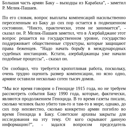
Большая часть армян Баку – выходцы из Карабаха”, - заметил
Р. Мелик-Пашаев.
По его словам, вопрос выплаты компенсаций насильственно
переселенным из Баку до сих пор остается в подвешенном
состоянии. “Никто, практически, этим не занимается”, -
сказал он. Р. Мелик-Пашаев заметил, что в Азербайджане этот
вопрос решается на государственном уровне, государство
поддерживает общественные структуры, которые защищают
права беженцев. “Надо начать борьбу в международных
судебных инстанциях. Кстати, азербайджанцы уже начали
подобные процессы”, - сказал он.
Он сообщил, что требуется кропотливая работа, поскольку,
очень трудно оценить размер компенсации, но ясно одно,
армяне оставили несколько сотен тысяч домов.
“Мы все время говорим о Геноциде 1915 года, но не требуем
рассмотреть события Баку 1990 года, которые, фактически,
являются продолжением Геноцида. В то время газеты писали,
сколько человек было убито там-то и там-то в мире, однако, до
сих пор неизвестно, сколько конкретно армян погибло во
время Геноцида в Баку. Советские архивы закрыты для
исследования на эту тему. От кого скрывают данную
информацию?”, - задался вопросом председатель