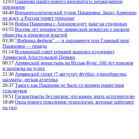
12:03
Пашинян нашёл нового виноватого: неожиданное
признание
04:49
Внешнеполитический тупик Пашиняна: Запад Армению
не ждет, а Россия теряет терпение
04:16
Война Пашиняна с Арцахом идет даже на стадионах
03:55
Восемь лет ненависти: армянский режиссер о расколе
общества и произволе властей
03:30
"Фабрика фейков" — в парламенте или Главный враг
Пашиняна — правда
01:14
Всемирный совет церквей выразил поддержку
Армянской Апостольской Церкви
00:17
Армянский монастырь на Иссык-Куле: 160 лет поисков
и надежды на успех
21:30
Армянский спорт (7 августа): футбол, единоборства,
шахматы, легкая атлетика
20:37
Такого как Пашинян не было со времен нашествия
сельджуков
19:51
Госконтракты без рисков: что важно знать исполнителю
18:49
Окна нового поколения: технологии, которые работают
на уют