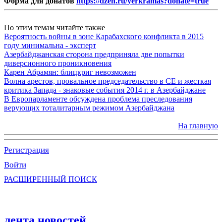
Форма для донатов
https://dzen.ru/yerkramas?donate=true
По этим темам читайте также
Вероятность войны в зоне Карабахского конфликта в 2015
году минимальна - эксперт
Азербайджанская сторона предприняла две попытки
диверсионного проникновения
Карен Абрамян: блицкриг невозможен
Волна арестов, провальное председательство в СЕ и жесткая
критика Запада - знаковые события 2014 г. в Азербайджане
В Европарламенте обсуждена проблема преследования
верующих тоталитарным режимом Азербайджана
На главную
Регистрация
Войти
РАСШИРЕННЫЙ ПОИСК
лента новостей