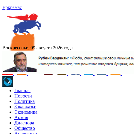
Еркрамас
Воскресенье, 09 августа 2026 года
Главная
Новости
Политика
Закавказье
Экономика
Армия
Диаспора
Общество
Аналитика