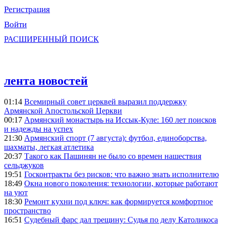
Регистрация
Войти
РАСШИРЕННЫЙ ПОИСК
лента новостей
01:14
Всемирный совет церквей выразил поддержку
Армянской Апостольской Церкви
00:17
Армянский монастырь на Иссык-Куле: 160 лет поисков
и надежды на успех
21:30
Армянский спорт (7 августа): футбол, единоборства,
шахматы, легкая атлетика
20:37
Такого как Пашинян не было со времен нашествия
сельджуков
19:51
Госконтракты без рисков: что важно знать исполнителю
18:49
Окна нового поколения: технологии, которые работают
на уют
18:30
Ремонт кухни под ключ: как формируется комфортное
пространство
16:51
Судебный фарс дал трещину: Судья по делу Католикоса