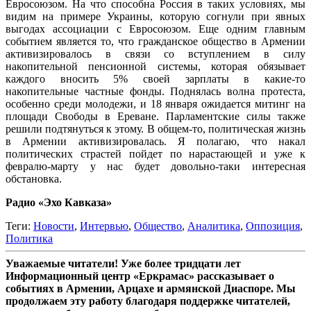
Евросоюзом. На что способна Россия в таких условиях, мы
видим на примере Украины, которую согнули при явных
выгодах ассоциации с Евросоюзом. Еще одним главным
событием является то, что гражданское общество в Армении
активизировалось в связи со вступлением в силу
накопительной пенсионной системы, которая обязывает
каждого вносить 5% своей зарплаты в какие-то
накопительные частные фонды. Поднялась волна протеста,
особенно среди молодежи, и 18 января ожидается митинг на
площади Свободы в Ереване. Парламентские силы также
решили подтянуться к этому. В общем-то, политическая жизнь
в Армении активизировалась. Я полагаю, что накал
политических страстей пойдет по нарастающей и уже к
февралю-марту у нас будет довольно-таки интересная
обстановка.
Радио «Эхо Кавказа»
Теги:
Новости
,
Интервью
,
Общество
,
Аналитика
,
Оппозиция
,
Политика
Уважаемые читатели! Уже более тридцати лет
Информационный центр «Еркрамас» рассказывает о
событиях в Армении, Арцахе и армянской Диаспоре. Мы
продолжаем эту работу благодаря поддержке читателей,