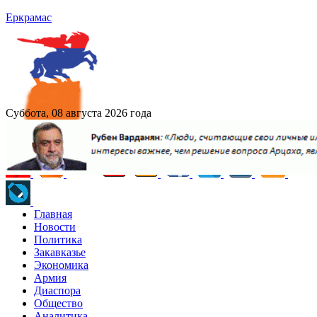
Еркрамас
Суббота, 08 августа 2026 года
Главная
Новости
Политика
Закавказье
Экономика
Армия
Диаспора
Общество
Аналитика