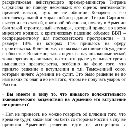
раскритиковал действующего премьер-министра Тиграна
Саркисяна по поводу нескольких его оценок деятельности
прежней власти, чуть ли не обвинив Кочаряна в его
интеллектуальной и моральной деградации. Тигран Саркисян
выступил со статьей, в которой обосновал, почему в Армении
был такой строительный «пузырь», который привел во время
мирового кризиса к критическому падению объемов ВВП –
беспрецедентному для постсоветского пространства – в
размере 18%, из которых 14% пришлось на сферу
строительства. Конечно же, это вызвало активное обсуждение
в обществе. Возможно, такая оценка с научно-экономической
точки зрения правильная, но это отнюдь не уменьшает грехов
нынешнего правительства, особенно на фоне того, что
принято решение о вступлении в т.н. Таможенный союз,
который ничего Армении не сулит. Это было решение не во
имя каких-то благ, а во имя того, чтобы не получать ударов от
России.
- Вы имеете в виду то, что никакого положительного
экономического воздействия на Армению это вступление
не принесет?
- Нет, не принесет, но можно говорить об иллюзии того, что
вреда не будет, какой мог бы быть со стороны России в случае
принятия Арменией решения идти на ассоциацию с