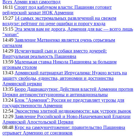
Всех Армян взял самоотвод
16:11
Спорт под каблуком власти: Пашинян готовит
рейдерский захват НОК Армении
15:27
14 самых экстремальных развлечений на свежем
воздухе: рейтинг по цене ошибки и порогу входа
15:15
Эта земля вам не дорога, Армения для вас — всего лишь
"хопан"
14:49
Заявление Матвиенко является очень серьезным
сигналом
14:29
Исчезнувший сын и собаки вместо дочерей:
Виртуальная реальность Пашиняна
13:59
Маленькая ставка Никола Пашиняна за большим
игровым столом
13:43
Армянский патриархат Иерусалима: Нужно встать на
защиту свободы, единства, автономии и достоинства
Армянской церкви
13:35
Бюро Дашнакцутюн: Действия властей Армении против
Церкви антиконституционны и антинациональны
13:24
Блок "Армения": Россия не представляет угрозы для
государственности Армении
12:54
Экосистема элитной недвижимости: как устроен рынок
12:29
Заявление Российской и Ново-Нахичеванской Епархии
Армянской Апостольской Церкви
08:48
Курс на самоуничтожение: правительство Пашиняна
отрывает Армению от союзников