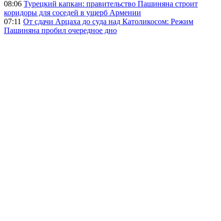
08:06
Турецкий капкан: правительство Пашиняна строит
коридоры для соседей в ущерб Армении
07:11
От сдачи Арцаха до суда над Католикосом: Режим
Пашиняна пробил очередное дно