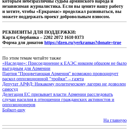
которым небезразличны судьба армянского народа и
независимая журналистика. Если вы цените нашу работу
и хотите, чтобы «Еркрамас» продолжал развиваться, вы
можете поддержать проект добровольным взносом.
РЕКВИЗИТЫ ДЛЯ ПОДДЕРЖКИ:
Карта Сбербанка – 2202 2072 1610 0373
Форма для донатов
https://dzen.ru/yerkramas?donate=true
По этим темам читайте также
«Наследие»: Присоединение к ЕАЭС никоим образом не было
выгодным для Армении
Партия "Процветающая Армения" возможно провоцирует
раскол оппозиционной "тройки" – газета
Депутат АРФД: Никакому политическому лагерю не дозволен
самосуд
Делегация ЕС призывает власти Армении расследовать
случаи насилия в отношении гражданских активистов и
оппозиционеров
Бойкот-шоу
На главную