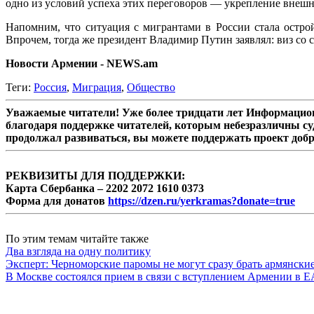
одно из условий успеха этих переговоров — укрепление внеш
Напомним, что ситуация с мигрантами в России стала остр
Впрочем, тогда же президент Владимир Путин заявлял: виз со
Новости Армении - NEWS.am
Теги:
Россия
,
Миграция
,
Общество
Уважаемые читатели! Уже более тридцати лет Информацион
благодаря поддержке читателей, которым небезразличны су
продолжал развиваться, вы можете поддержать проект доб
РЕКВИЗИТЫ ДЛЯ ПОДДЕРЖКИ:
Карта Сбербанка – 2202 2072 1610 0373
Форма для донатов
https://dzen.ru/yerkramas?donate=true
По этим темам читайте также
Два взгляда на одну политику
Эксперт: Черноморские паромы не могут сразу брать армянски
В Москве состоялся прием в связи с вступлением Армении в 