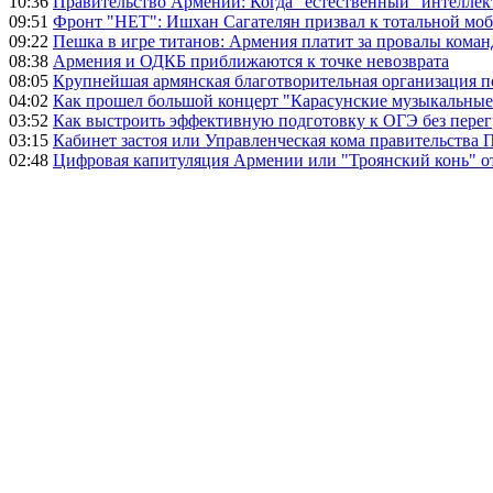
10:36
Правительство Армении: Когда "естественный" интеллек
09:51
Фронт "НЕТ": Ишхан Сагателян призвал к тотальной моб
09:22
Пешка в игре титанов: Армения платит за провалы ком
08:38
Армения и ОДКБ приближаются к точке невозврата
08:05
Крупнейшая армянская благотворительная организация 
04:02
Как прошел большой концерт "Карасунские музыкальные 
03:52
Как выстроить эффективную подготовку к ОГЭ без перег
03:15
Кабинет застоя или Управленческая кома правительства
02:48
Цифровая капитуляция Армении или "Троянский конь" 