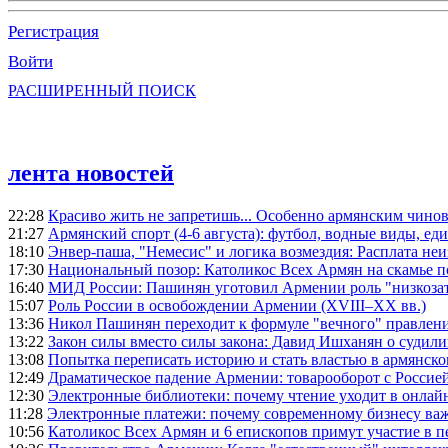
Регистрация
Войти
РАСШИРЕННЫЙ ПОИСК
лента новостей
22:28
Красиво жить не запретишь... Особенно армянским чино
21:27
Армянский спорт (4-6 августа): футбол, водные виды, еди
18:10
Энвер-паша, "Немесис" и логика возмездия: Расплата не
17:30
Национальный позор: Католикос Всех Армян на скамье 
16:40
МИД России: Пашинян уготовил Армении роль "низкозат
15:07
Роль России в освобождении Армении (XVIII–XX вв.)
13:36
Никол Пашинян переходит к формуле "вечного" правлен
13:22
Закон силы вместо силы закона: Давид Ишханян о судили
13:08
Попытка переписать историю и стать властью в армянско
12:49
Драматическое падение Армении: товарооборот с Россией
12:30
Электронные библиотеки: почему чтение уходит в онлай
11:28
Электронные платежи: почему современному бизнесу ва
10:56
Католикос Всех Армян и 6 епископов примут участие в п