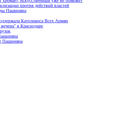
т хромает, искусственный уже не поможет
илизации против действий властей
анды Пашиняна
поддержала Католикоса Всех Армян
вечера" в Краснодаре
рузок
 Пашиняна
от Пашиняна