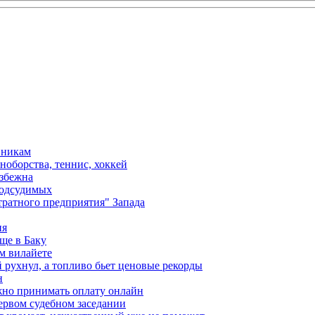
вникам
ноборства, теннис, хоккей
избежна
подсудимых
ратного предприятия" Запада
ия
ще в Баку
м вилайете
 рухнул, а топливо бьет ценовые рекорды
н
жно принимать оплату онлайн
ервом судебном заседании