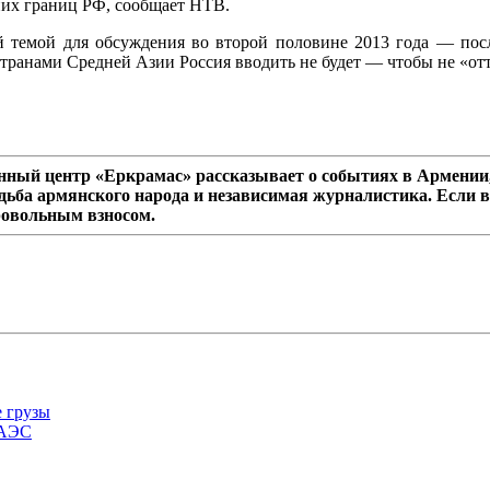
них границ РФ, сообщает НТВ.
ой темой для обсуждения во второй половине 2013 года — пос
 странами Средней Азии Россия вводить не будет — чтобы не «о
ный центр «Еркрамас» рассказывает о событиях в Армении,
дьба армянского народа и независимая журналистика. Если в
ровольным взносом.
е грузы
ЕАЭС