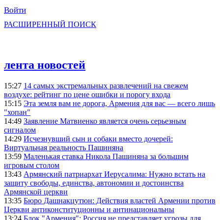
Войти
РАСШИРЕННЫЙ ПОИСК
лента новостей
15:27
14 самых экстремальных развлечений на свежем
воздухе: рейтинг по цене ошибки и порогу входа
15:15
Эта земля вам не дорога, Армения для вас — всего лишь
"хопан"
14:49
Заявление Матвиенко является очень серьезным
сигналом
14:29
Исчезнувший сын и собаки вместо дочерей:
Виртуальная реальность Пашиняна
13:59
Маленькая ставка Никола Пашиняна за большим
игровым столом
13:43
Армянский патриархат Иерусалима: Нужно встать на
защиту свободы, единства, автономии и достоинства
Армянской церкви
13:35
Бюро Дашнакцутюн: Действия властей Армении против
Церкви антиконституционны и антинациональны
13:24
Блок "Армения": Россия не представляет угрозы для