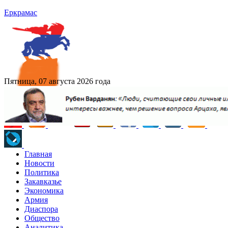
Еркрамас
Пятница, 07 августа 2026 года
Главная
Новости
Политика
Закавказье
Экономика
Армия
Диаспора
Общество
Аналитика