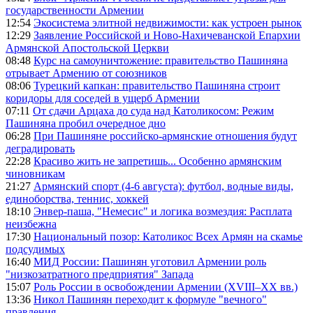
государственности Армении
12:54
Экосистема элитной недвижимости: как устроен рынок
12:29
Заявление Российской и Ново-Нахичеванской Епархии
Армянской Апостольской Церкви
08:48
Курс на самоуничтожение: правительство Пашиняна
отрывает Армению от союзников
08:06
Турецкий капкан: правительство Пашиняна строит
коридоры для соседей в ущерб Армении
07:11
От сдачи Арцаха до суда над Католикосом: Режим
Пашиняна пробил очередное дно
06:28
При Пашиняне российско-армянские отношения будут
деградировать
22:28
Красиво жить не запретишь... Особенно армянским
чиновникам
21:27
Армянский спорт (4-6 августа): футбол, водные виды,
единоборства, теннис, хоккей
18:10
Энвер-паша, "Немесис" и логика возмездия: Расплата
неизбежна
17:30
Национальный позор: Католикос Всех Армян на скамье
подсудимых
16:40
МИД России: Пашинян уготовил Армении роль
"низкозатратного предприятия" Запада
15:07
Роль России в освобождении Армении (XVIII–XX вв.)
13:36
Никол Пашинян переходит к формуле "вечного"
правления