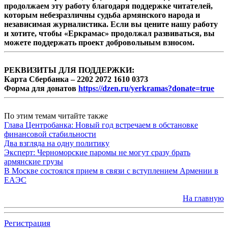
продолжаем эту работу благодаря поддержке читателей,
которым небезразличны судьба армянского народа и
независимая журналистика. Если вы цените нашу работу
и хотите, чтобы «Еркрамас» продолжал развиваться, вы
можете поддержать проект добровольным взносом.
РЕКВИЗИТЫ ДЛЯ ПОДДЕРЖКИ:
Карта Сбербанка – 2202 2072 1610 0373
Форма для донатов
https://dzen.ru/yerkramas?donate=true
По этим темам читайте также
Глава Центробанка: Новый год встречаем в обстановке
финансовой стабильности
Два взгляда на одну политику
Эксперт: Черноморские паромы не могут сразу брать
армянские грузы
В Москве состоялся прием в связи с вступлением Армении в
ЕАЭС
На главную
Регистрация