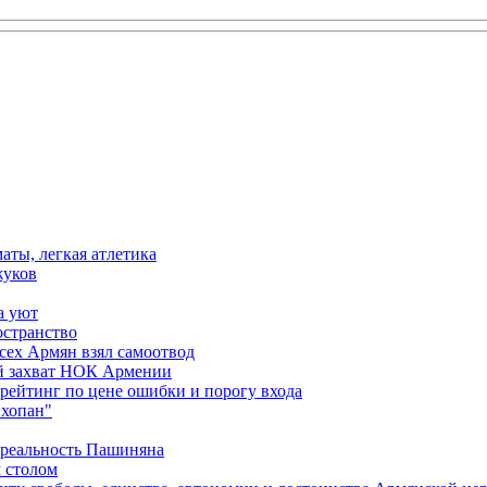
аты, легкая атлетика
жуков
а уют
остранство
сех Армян взял самоотвод
ий захват НОК Армении
 рейтинг по цене ошибки и порогу входа
"хопан"
 реальность Пашиняна
 столом