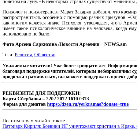
полетом на луну. «В некоторых странах существуют мельницы д
Психолог и психотерапевт Марат Закарян добавил, что кремир
распространиться, особенно с помощью разных грызунов. «Одна
как многим кажется иначе. Психолог утверждает, что в Армен
имеет такое психологическое влияние на человека, когда ем
использовано не было.
Фото Арсена Саркисяна /Новости Армении – NEWS.am
Теги:
Религия
,
Общество
Уважаемые читатели! Уже более тридцати лет Информацион
благодаря поддержке читателей, которым небезразличны су
продолжал развиваться, вы можете поддержать проект доб
РЕКВИЗИТЫ ДЛЯ ПОДДЕРЖКИ:
Карта Сбербанка – 2202 2072 1610 0373
Форма для донатов
https://dzen.ru/yerkramas?donate=true
По этим темам читайте также
Патриарх Кирилл: Боевики ИГ уничтожают христиан в Ираке, 