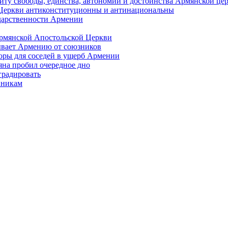
иту свободы, единства, автономии и достоинства Армянской це
Церкви антиконституционны и антинациональны
ударственности Армении
Армянской Апостольской Церкви
ывает Армению от союзников
оры для соседей в ущерб Армении
яна пробил очередное дно
градировать
вникам