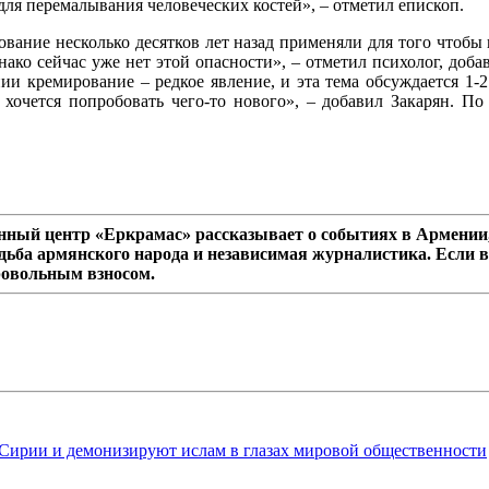
ля перемалывания человеческих костей», – отметил епископ.
ование несколько десятков лет назад применяли для того чтобы 
ко сейчас уже нет этой опасности», – отметил психолог, добав
ии кремирование – редкое явление, и эта тема обсуждается 1-2 
у хочется попробовать чего-то нового», – добавил Закарян. П
ный центр «Еркрамас» рассказывает о событиях в Армении,
дьба армянского народа и независимая журналистика. Если в
ровольным взносом.
Сирии и демонизируют ислам в глазах мировой общественности