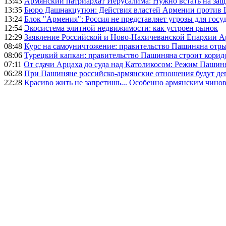
13:43
Армянский патриархат Иерусалима: Нужно встать на защ
13:35
Бюро Дашнакцутюн: Действия властей Армении против 
13:24
Блок "Армения": Россия не представляет угрозы для гос
12:54
Экосистема элитной недвижимости: как устроен рынок
12:29
Заявление Российской и Ново-Нахичеванской Епархии 
08:48
Курс на самоуничтожение: правительство Пашиняна отр
08:06
Турецкий капкан: правительство Пашиняна строит корид
07:11
От сдачи Арцаха до суда над Католикосом: Режим Пашин
06:28
При Пашиняне российско-армянские отношения будут де
22:28
Красиво жить не запретишь... Особенно армянским чино