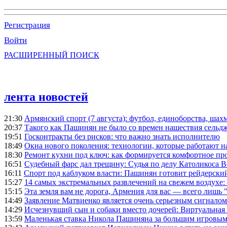
Регистрация
Войти
РАСШИРЕННЫЙ ПОИСК
лента новостей
21:30
Армянский спорт (7 августа): футбол, единоборства, шахм
20:37
Такого как Пашинян не было со времен нашествия сельд
19:51
Госконтракты без рисков: что важно знать исполнителю
18:49
Окна нового поколения: технологии, которые работают н
18:30
Ремонт кухни под ключ: как формируется комфортное пр
16:51
Судебный фарс дал трещину: Судья по делу Католикоса В
16:11
Спорт под каблуком власти: Пашинян готовит рейдерск
15:27
14 самых экстремальных развлечений на свежем воздухе:
15:15
Эта земля вам не дорога, Армения для вас — всего лишь 
14:49
Заявление Матвиенко является очень серьезным сигналом
14:29
Исчезнувший сын и собаки вместо дочерей: Виртуальная
13:59
Маленькая ставка Никола Пашиняна за большим игровым