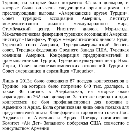
Турцию, на которые было потрачено 3.5 млн долларов, и
которые были оплачены следующими организациями, не
преследующими выгоды: «Американские друзья Турции»,
Совет турецких ассоциаций Америки, Институт
межрелигиозного диалога международного мира,
Стамбульский центр, Институт диалога Мэриленда,
Межатлантическая федерация турецких ассоциаций Америки,
институт «Пасифик», Форум межрелигиозного диалога Руми,
Турецкий союз Америки, Турецко-американский бизнес-
совет, Турецкая федерация Среднего Запада США, Турецкая
коалиция Америки, Конфедерация предпринимателей и
промышленников Турции, Турецкий культурный центр Нью-
Йорка, Совет внешнеэкономических отношений Турции и
Совет американцев и евразийцев «Turquoise».
Лишь в 2013г. было совершено 87 поездок конгрессменов в
Турцию, на которые было потрачено 640 тыс. долларов, а
также 36 поездок в Азербайджан, на которые было
израсходовано 262 тыс. долларов. За этот же период ни один
конгрессмен не был профинансирован для поездки в
Армению и Арцах. Была организована лишь одна поездка для
представителей штата Калифорния и городского совета Лос-
Анджелеса в Армению и Арцах. Поездку организовали
Комитет «Ай Дат» Западного побережья США совместно с
консульством Армении.