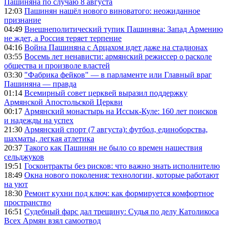
Пашиняна по случаю 8 августа
12:03
Пашинян нашёл нового виноватого: неожиданное
признание
04:49
Внешнеполитический тупик Пашиняна: Запад Армению
не ждет, а Россия теряет терпение
04:16
Война Пашиняна с Арцахом идет даже на стадионах
03:55
Восемь лет ненависти: армянский режиссер о расколе
общества и произволе властей
03:30
"Фабрика фейков" — в парламенте или Главный враг
Пашиняна — правда
01:14
Всемирный совет церквей выразил поддержку
Армянской Апостольской Церкви
00:17
Армянский монастырь на Иссык-Куле: 160 лет поисков
и надежды на успех
21:30
Армянский спорт (7 августа): футбол, единоборства,
шахматы, легкая атлетика
20:37
Такого как Пашинян не было со времен нашествия
сельджуков
19:51
Госконтракты без рисков: что важно знать исполнителю
18:49
Окна нового поколения: технологии, которые работают
на уют
18:30
Ремонт кухни под ключ: как формируется комфортное
пространство
16:51
Судебный фарс дал трещину: Судья по делу Католикоса
Всех Армян взял самоотвод