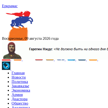
Еркрамас
Воскресенье, 09 августа 2026 года
Главная
Новости
Политика
Закавказье
Экономика
Армия
Диаспора
Общество
Аналитика