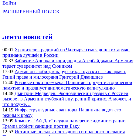
Войти
РАСШИРЕННЫЙ ПОИСК
лента новостей
00:01
Хранители традиций из Чалтыря: семья донских армян
признана лучшей в России
20:33
Забвение Арцаха и коридор для Азербайджана: Армения
теряет суверенитет над Сюником
17:03
Армян он любил, как русских, а русских – как армян:
Гений права и милосердия Григорий Джаншиев
15:40
Розовые очки премьера: Пашинян торгует исторической
памятью и празднует дипломатическую капитуляцию
14:48
Дмитрий Медведев: Экономический разрыв с Россией
вызовет в Армении глубокий внутренний кризис. А может, и
что похуже…
14:19
Инфраструктурные авантюры Пашиняна ведут его
режим к краху
13:09
Комитет "Ай Дат" осудил намерение администрации
Трампа обойти санкции против Баку
12:53
Истинные посылы постыдного и опасного послания