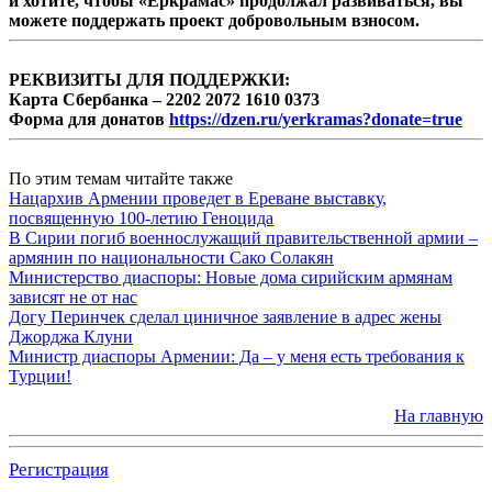
и хотите, чтобы «Еркрамас» продолжал развиваться, вы
можете поддержать проект добровольным взносом.
РЕКВИЗИТЫ ДЛЯ ПОДДЕРЖКИ:
Карта Сбербанка – 2202 2072 1610 0373
Форма для донатов
https://dzen.ru/yerkramas?donate=true
По этим темам читайте также
Нацархив Армении проведет в Ереване выставку,
посвященную 100-летию Геноцида
В Сирии погиб военнослужащий правительственной армии –
армянин по национальности Сако Солакян
Министерство диаспоры: Новые дома сирийским армянам
зависят не от нас
Догу Перинчек сделал циничное заявление в адрес жены
Джорджа Клуни
Министр диаспоры Армении: Да – у меня есть требования к
Турции!
На главную
Регистрация