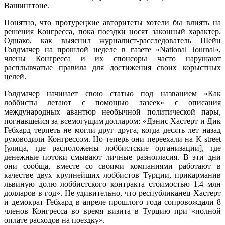
Вашингтоне.
Понятно, что протурецкие авторитеты хотели бы влиять на
решения Конгресса, пока поездки носят законный характер.
Однако, как выяснил журналист-расследователь Шейн
Голдмачер на прошлой неделе в газете «National Journal»,
члены Конгресса и их спонсоры часто нарушают
расплывчатые правила для достижения своих корыстных
целей.
Голдмачер начинает свою статью под названием «Как
лоббисты летают с помощью лазеек» с описания
международных авантюр необычной политической пары,
погнавшейся за всемогущим долларом: «Дэнис Хастерт и Дик
Гебхард терпеть не могли друг друга, когда десять лет назад
руководили Конгрессом. Но теперь они переехали на K street
[улица, где расположены лоббистские организации], где
денежные потоки смывают личные разногласия. В эти дни
они сообща, вместе со своими компаниями работают в
качестве двух крупнейших лоббистов Турции, прикарманив
львиную долю лоббистского контракта стоимостью 1.4 млн
долларов в год». Не удивительно, что республиканец Хастерт
и демократ Гебхард в апреле прошлого года сопровождали 8
членов Конгресса во время визита в Турцию при «полной
оплате расходов на поездку».