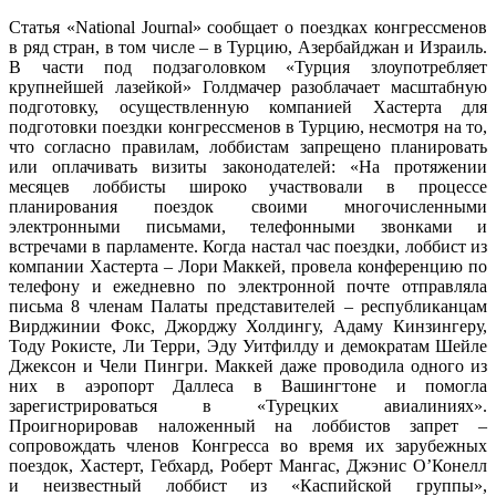
Статья «National Journal» сообщает о поездках конгрессменов
в ряд стран, в том числе – в Турцию, Азербайджан и Израиль.
В части под подзаголовком «Турция злоупотребляет
крупнейшей лазейкой» Голдмачер разоблачает масштабную
подготовку, осуществленную компанией Хастерта для
подготовки поездки конгрессменов в Турцию, несмотря на то,
что согласно правилам, лоббистам запрещено планировать
или оплачивать визиты законодателей: «На протяжении
месяцев лоббисты широко участвовали в процессе
планирования поездок своими многочисленными
электронными письмами, телефонными звонками и
встречами в парламенте. Когда настал час поездки, лоббист из
компании Хастерта – Лори Маккей, провела конференцию по
телефону и ежедневно по электронной почте отправляла
письма 8 членам Палаты представителей – республиканцам
Вирджинии Фокс, Джорджу Холдингу, Адаму Кинзингеру,
Тоду Рокисте, Ли Терри, Эду Уитфилду и демократам Шейле
Джексон и Чели Пингри. Маккей даже проводила одного из
них в аэропорт Даллеса в Вашингтоне и помогла
зарегистрироваться в «Турецких авиалиниях».
Проигнорировав наложенный на лоббистов запрет –
сопровождать членов Конгресса во время их зарубежных
поездок, Хастерт, Гебхард, Роберт Мангас, Джэнис О’Конелл
и неизвестный лоббист из «Каспийской группы»,