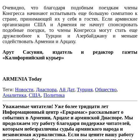
Очевидно, что благодаря подобным поездкам члены
Конгресса начинают испытывать еще большую симпатию к
стране, принимающей их у себя в гостях. Если армянские
организации США и Армения не начнут спонсировать
подобные поездки, то члены Конгресса могут стать еще
дружелюбнее к Турции и Азербайджану и меньше
содействовать Армении и Арцаху.
Арут Сасунян, издатель и редактор газеты
«Калифорнийский курьер»
ARMENIA Today
Теги:
Новости
,
Диаспора
,
Ай Дат
,
Турция
,
Общество
,
Аналитика
,
США
,
Политика
Уважаемые читатели! Уже более тридцати лет
Информационный центр «Еркрамас» рассказывает о
событиях в Армении, Арцахе и армянской Диаспоре. Мы
продолжаем эту работу благодаря поддержке читателей,
которым небезразличны судьба армянского народа и
независимая журналистика. Если вы цените нашу работу