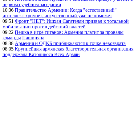
первом судебном заседании
10:36
Правительство Армении: Когда "естественный"
интеллект хромает, искусственный уже не поможет
09:51
Фронт "НЕТ": Ишхан Сагателян призвал к тотальной
мобилизации против действий властей
09:22
Пешка в игре титанов: Армения платит за провалы
команды Пашиняна
08:38
Армения и ОДКБ приближаются к точке невозврата
08:05
Крупнейшая армянская благотворительная организация
поддержала Католикоса Всех Армян