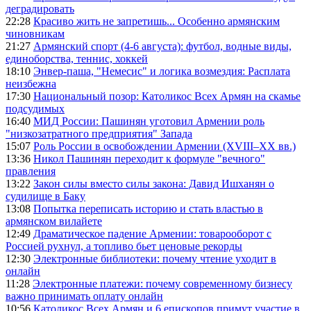
деградировать
22:28
Красиво жить не запретишь... Особенно армянским
чиновникам
21:27
Армянский спорт (4-6 августа): футбол, водные виды,
единоборства, теннис, хоккей
18:10
Энвер-паша, "Немесис" и логика возмездия: Расплата
неизбежна
17:30
Национальный позор: Католикос Всех Армян на скамье
подсудимых
16:40
МИД России: Пашинян уготовил Армении роль
"низкозатратного предприятия" Запада
15:07
Роль России в освобождении Армении (XVIII–XX вв.)
13:36
Никол Пашинян переходит к формуле "вечного"
правления
13:22
Закон силы вместо силы закона: Давид Ишханян о
судилище в Баку
13:08
Попытка переписать историю и стать властью в
армянском вилайете
12:49
Драматическое падение Армении: товарооборот с
Россией рухнул, а топливо бьет ценовые рекорды
12:30
Электронные библиотеки: почему чтение уходит в
онлайн
11:28
Электронные платежи: почему современному бизнесу
важно принимать оплату онлайн
10:56
Католикос Всех Армян и 6 епископов примут участие в