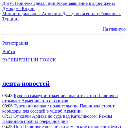
Догу Перинчек сделал циничное заявление в адрес жены
Джорджа Клуни
Министр диаспоры Армении: Да – у меня есть требования к
Турции!
На главную
Регистрация
Войти
РАСШИРЕННЫЙ ПОИСК
лента новостей
08:48
Курс на самоуничтожение: правительство Пашиняна
отрывает Армению от союзников
08:06
Турецкий капкан: правительство Пашиняна строит
коридоры для соседей в ущерб Армении
07:11
От сдачи Арцаха до суда над Католикосом: Режим
Пашиняна пробил очередное дно
06:28
При Пашиняне российско-армянские отношения будут