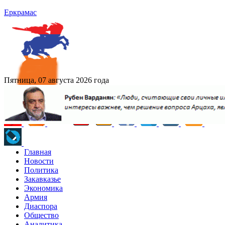
Еркрамас
Пятница, 07 августа 2026 года
Главная
Новости
Политика
Закавказье
Экономика
Армия
Диаспора
Общество
Аналитика