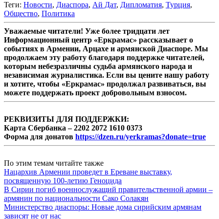
Теги:
Новости
,
Диаспора
,
Ай Дат
,
Дипломатия
,
Турция
,
Общество
,
Политика
Уважаемые читатели! Уже более тридцати лет
Информационный центр «Еркрамас» рассказывает о
событиях в Армении, Арцахе и армянской Диаспоре. Мы
продолжаем эту работу благодаря поддержке читателей,
которым небезразличны судьба армянского народа и
независимая журналистика. Если вы цените нашу работу
и хотите, чтобы «Еркрамас» продолжал развиваться, вы
можете поддержать проект добровольным взносом.
РЕКВИЗИТЫ ДЛЯ ПОДДЕРЖКИ:
Карта Сбербанка – 2202 2072 1610 0373
Форма для донатов
https://dzen.ru/yerkramas?donate=true
По этим темам читайте также
Нацархив Армении проведет в Ереване выставку,
посвященную 100-летию Геноцида
В Сирии погиб военнослужащий правительственной армии –
армянин по национальности Сако Солакян
Министерство диаспоры: Новые дома сирийским армянам
зависят не от нас