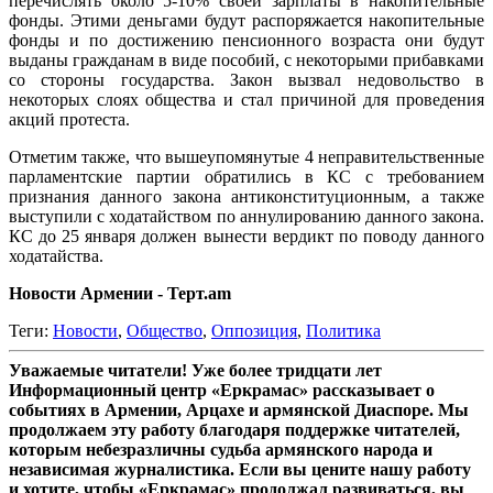
перечислять около 5-10% своей зарплаты в накопительные
фонды. Этими деньгами будут распоряжается накопительные
фонды и по достижению пенсионного возраста они будут
выданы гражданам в виде пособий, с некоторыми прибавками
со стороны государства. Закон вызвал недовольство в
некоторых слоях общества и стал причиной для проведения
акций протеста.
Отметим также, что вышеупомянутые 4 неправительственные
парламентские партии обратились в КС с требованием
признания данного закона антиконституционным, а также
выступили с ходатайством по аннулированию данного закона.
КС до 25 января должен вынести вердикт по поводу данного
ходатайства.
Новости Армении - Терт.am
Теги:
Новости
,
Общество
,
Оппозиция
,
Политика
Уважаемые читатели! Уже более тридцати лет
Информационный центр «Еркрамас» рассказывает о
событиях в Армении, Арцахе и армянской Диаспоре. Мы
продолжаем эту работу благодаря поддержке читателей,
которым небезразличны судьба армянского народа и
независимая журналистика. Если вы цените нашу работу
и хотите, чтобы «Еркрамас» продолжал развиваться, вы