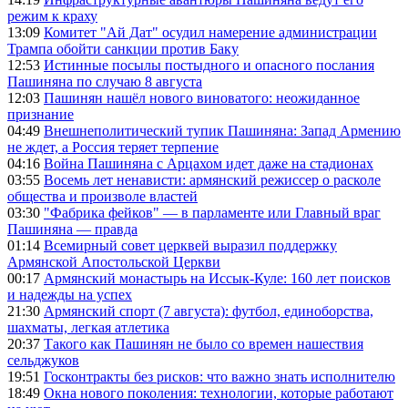
режим к краху
13:09
Комитет "Ай Дат" осудил намерение администрации
Трампа обойти санкции против Баку
12:53
Истинные посылы постыдного и опасного послания
Пашиняна по случаю 8 августа
12:03
Пашинян нашёл нового виноватого: неожиданное
признание
04:49
Внешнеполитический тупик Пашиняна: Запад Армению
не ждет, а Россия теряет терпение
04:16
Война Пашиняна с Арцахом идет даже на стадионах
03:55
Восемь лет ненависти: армянский режиссер о расколе
общества и произволе властей
03:30
"Фабрика фейков" — в парламенте или Главный враг
Пашиняна — правда
01:14
Всемирный совет церквей выразил поддержку
Армянской Апостольской Церкви
00:17
Армянский монастырь на Иссык-Куле: 160 лет поисков
и надежды на успех
21:30
Армянский спорт (7 августа): футбол, единоборства,
шахматы, легкая атлетика
20:37
Такого как Пашинян не было со времен нашествия
сельджуков
19:51
Госконтракты без рисков: что важно знать исполнителю
18:49
Окна нового поколения: технологии, которые работают