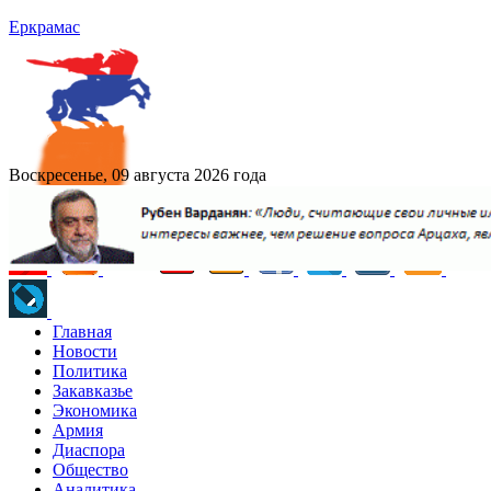
Еркрамас
Воскресенье, 09 августа 2026 года
Главная
Новости
Политика
Закавказье
Экономика
Армия
Диаспора
Общество
Аналитика