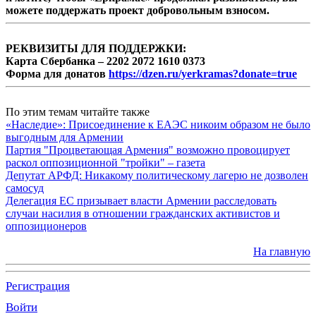
можете поддержать проект добровольным взносом.
РЕКВИЗИТЫ ДЛЯ ПОДДЕРЖКИ:
Карта Сбербанка – 2202 2072 1610 0373
Форма для донатов
https://dzen.ru/yerkramas?donate=true
По этим темам читайте также
«Наследие»: Присоединение к ЕАЭС никоим образом не было
выгодным для Армении
Партия "Процветающая Армения" возможно провоцирует
раскол оппозиционной "тройки" – газета
Депутат АРФД: Никакому политическому лагерю не дозволен
самосуд
Делегация ЕС призывает власти Армении расследовать
случаи насилия в отношении гражданских активистов и
оппозиционеров
На главную
Регистрация
Войти