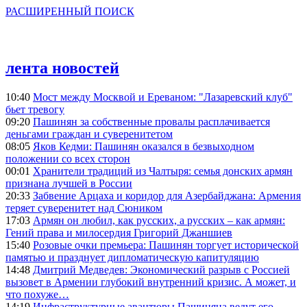
РАСШИРЕННЫЙ ПОИСК
лента новостей
10:40
Мост между Москвой и Ереваном: "Лазаревский клуб"
бьет тревогу
09:20
Пашинян за собственные провалы расплачивается
деньгами граждан и суверенитетом
08:05
Яков Кедми: Пашинян оказался в безвыходном
положении со всех сторон
00:01
Хранители традиций из Чалтыря: семья донских армян
признана лучшей в России
20:33
Забвение Арцаха и коридор для Азербайджана: Армения
теряет суверенитет над Сюником
17:03
Армян он любил, как русских, а русских – как армян:
Гений права и милосердия Григорий Джаншиев
15:40
Розовые очки премьера: Пашинян торгует исторической
памятью и празднует дипломатическую капитуляцию
14:48
Дмитрий Медведев: Экономический разрыв с Россией
вызовет в Армении глубокий внутренний кризис. А может, и
что похуже…
14:19
Инфраструктурные авантюры Пашиняна ведут его