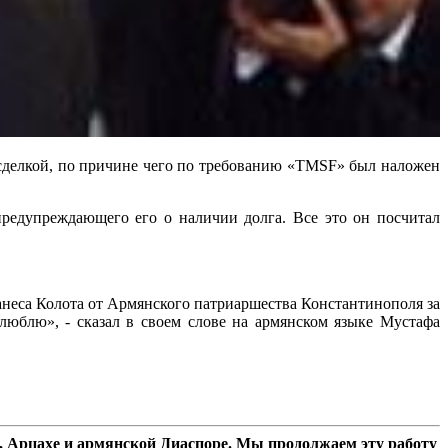
то сделкой, по причине чего по требованию «TMSF» был наложен
предупреждающего его о наличии долга. Все это он посчитал
неса Колота от Армянского патриаршества Константинополя за
юблю», - сказал в своем слове на армянском языке Мустафа
 Арцахе и армянской Диаспоре. Мы продолжаем эту работу