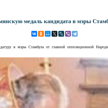
мянскую медаль кандидата в мэры Стам
туру в мэры Стамбула от главной оппозиционной Народно