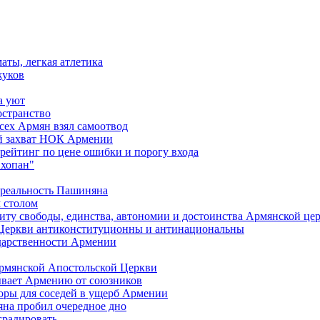
аты, легкая атлетика
жуков
а уют
остранство
сех Армян взял самоотвод
ий захват НОК Армении
 рейтинг по цене ошибки и порогу входа
"хопан"
 реальность Пашиняна
 столом
иту свободы, единства, автономии и достоинства Армянской це
Церкви антиконституционны и антинациональны
ударственности Армении
Армянской Апостольской Церкви
ывает Армению от союзников
оры для соседей в ущерб Армении
яна пробил очередное дно
градировать