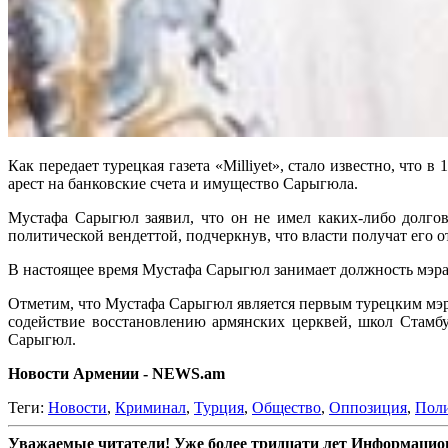
Как передает турецкая газета «Milliyet», стало известно, чт
арест на банковские счета и имущество Сарыгюла.
Мустафа Сарыгюл заявил, что он не имел каких-либо долгов
политической вендеттой, подчеркнув, что власти получат его о
В настоящее время Мустафа Сарыгюл занимает должность мэр
Отметим, что Мустафа Сарыгюл является первым турецким мэр
содействие восстановлению армянских церквей, школ Стамб
Сарыгюл.
Новости Армении - NEWS.am
Теги:
Новости
,
Криминал
,
Турция
,
Общество
,
Оппозиция
,
Пол
Уважаемые читатели! Уже более тридцати лет Информацион