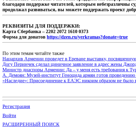
благодаря поддержке читателей, которым небезразличны су
продолжал развиваться, вы можете поддержать проект доб
РЕКВИЗИТЫ ДЛЯ ПОДДЕРЖКИ:
Карта Сбербанка – 2202 2072 1610 0373
Форма для донатов
https://dzen.ru/yerkramas?donate=true
По этим темам читайте также
Нацархив Армении проведет в Ереване выставку, посвященну
Догу Перинчек сделал циничное заявление в адрес жены Джо
Министр диаспоры Армении: Да – у меня есть требования к Ту
А. Демоян: Музей-институт Геноцида армян готов проведению 
«Наследие»: Присоединение к ЕАЭС никоим образом не было
Регистрация
Войти
РАСШИРЕННЫЙ ПОИСК