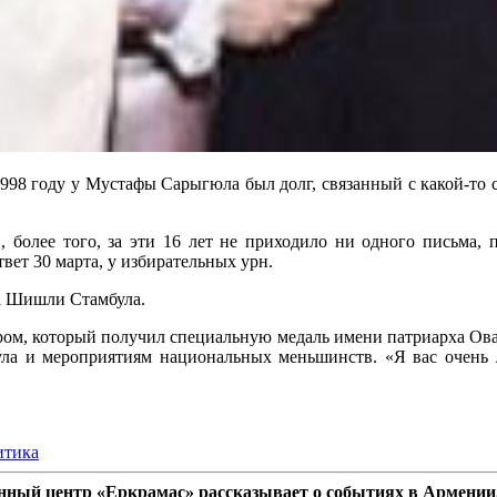
о в 1998 году у Мустафы Сарыгюла был долг, связанный с какой-
, более того, за эти 16 лет не приходило ни одного письма, 
твет 30 марта, у избирательных урн.
а Шишли Стамбула.
ом, который получил специальную медаль имени патриарха Ова
ула и мероприятиям национальных меньшинств. «Я вас очень л
итика
ный центр «Еркрамас» рассказывает о событиях в Армении,