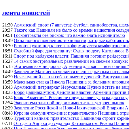
лента новостей
21:30
Армянский спорт (7 августа): футбол, единоборства, шахм
20:37
Такого как Пашинян не было со времен нашествия сельд
19:51
Госконтракты без рисков: что важно знать исполнителю
18:49
Окна нового поколения: технологии, которые работают н
18:30
Ремонт кухни под ключ: как формируется комфортное пр
16:51
Судебный фарс дал трещину: Судья по делу Католикоса В
16:11
Спорт под каблуком власти: Пашинян готовит рейдерск
15:27
14 самых экстремальных развлечений на свежем воздухе:
15:15
Эта земля вам не дорога, Армения для вас — всего лишь 
14:49
Заявление Матвиенко является очень серьезным сигналом
14:29
Исчезнувший сын и собаки вместо дочерей: Виртуальная
13:59
Маленькая ставка Никола Пашиняна за большим игровым
13:43
Армянский патриархат Иерусалима: Нужно встать на защ
13:35
Бюро Дашнакцутюн: Действия властей Армении против 
13:24
Блок "Армения": Россия не представляет угрозы для гос
12:54
Экосистема элитной недвижимости: как устроен рынок
12:29
Заявление Российской и Ново-Нахичеванской Епархии 
08:48
Курс на самоуничтожение: правительство Пашиняна отр
08:06
Турецкий капкан: правительство Пашиняна строит корид
07:11
От сдачи Арцаха до суда над Католикосом: Режим Пашин
06:28
При Пашиняне российско-армянские отношения будут де