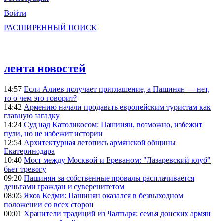
Войти
РАСШИРЕННЫЙ ПОИСК
лента новостей
14:57
Если Алиев получает приглашение, а Пашинян — нет,
то о чем это говорит?
14:42
Армению начали продавать европейским туристам как
главную загадку
14:24
Суд над Католикосом: Пашинян, возможно, избежит
пули, но не избежит истории
12:54
Архитектурная летопись армянской общины
Екатеринодара
10:40
Мост между Москвой и Ереваном: "Лазаревский клуб"
бьет тревогу
09:20
Пашинян за собственные провалы расплачивается
деньгами граждан и суверенитетом
08:05
Яков Кедми: Пашинян оказался в безвыходном
положении со всех сторон
00:01
Хранители традиций из Чалтыря: семья донских армян