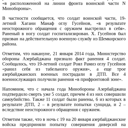
«в расположенной на линии фронта воинской части N
Минобороны».
В частности сообщается, что солдат воинской части, 19-
летний Хагани Манаф оглу Гусейнов, «в результате
неосторожного обращения с оружием выстрелил в себя».
Раненый в ногу солдат госпитализирован. Х. Гусейнов был
призван на действительную военную службу из Шемкирского
района.
Отметим, что накануне, 21 января 2014 года, Министерство
обороны Азербайджана признало факт ранения 4 солдат.
Сообщалось, что 19-летний солдат Роял Рамиз оглу Гусейнов
«ранил себя из табельного оружия», а еще трое
азербайджанских военных пострадали в ДТП. Все 4
военнослужащих получили ранения «в прифронтовой зоне».
Напомним, что с начала года Минобороны Азербайджана
подтвердило смерть уже 5 солдат, причем 4 из них совершили
самоубийство. Также 11 солдат были ранены, 6 из которых в
результате ДТП, 2 – в результате попытки суицида, и 2 –
вследствие неосторожного обращения с оружием.
Отметим также, что в ночь с 19 на 20 января азербайджанские
войска предприняли попытку совершения диверсий на