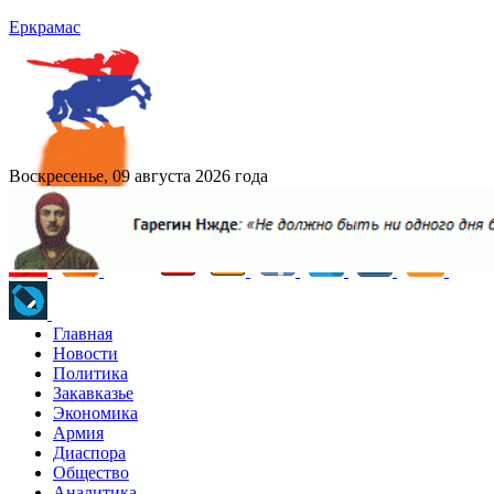
Еркрамас
Воскресенье, 09 августа 2026 года
Главная
Новости
Политика
Закавказье
Экономика
Армия
Диаспора
Общество
Аналитика