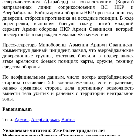
северо-восточном (Джраберд) и юго-восточном (Корган)
направлениях линии соприкосновения ВС НКР и
Азербайджана. Бойцы армии обороны НКР пресекли попытку
диверсии, отбросив противника на исходные позиции. В ходе
перестрелки, выполняя боевую задачу, погиб младший
сержант Армии обороны НКР Армен Ованнисян, который
посмертно был награжден медалью «За мужество».
Пресс-секретарь Минобороны Армении Арцрун Ованнисян,
комментируя данный инцидент, заявил, что азербайджанские
диверсионные группы, отступая, бросили в подвергшихся
атаке армянских боевых позициях карты, оружие, технику,
средства обороны.
По неофициальным данным, число потерь азербайджанской
стороны составляет 5-6 военнослужащих, есть и раненые,
однако армянская сторона дала противнику возможность
вынести тела убитых и раненых с территории нейтральной
зоны.
Panorama.am
Теги:
Армия
,
Азербайджан
,
Война
Уважаемые читатели! Уже более тридцати лет
Информационный центр «Еркрамас» рассказывает о