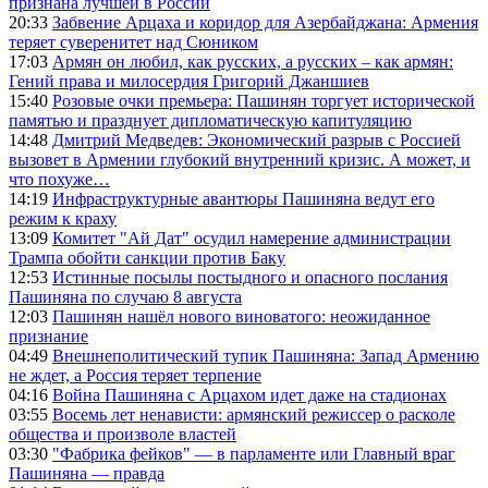
признана лучшей в России
20:33
Забвение Арцаха и коридор для Азербайджана: Армения
теряет суверенитет над Сюником
17:03
Армян он любил, как русских, а русских – как армян:
Гений права и милосердия Григорий Джаншиев
15:40
Розовые очки премьера: Пашинян торгует исторической
памятью и празднует дипломатическую капитуляцию
14:48
Дмитрий Медведев: Экономический разрыв с Россией
вызовет в Армении глубокий внутренний кризис. А может, и
что похуже…
14:19
Инфраструктурные авантюры Пашиняна ведут его
режим к краху
13:09
Комитет "Ай Дат" осудил намерение администрации
Трампа обойти санкции против Баку
12:53
Истинные посылы постыдного и опасного послания
Пашиняна по случаю 8 августа
12:03
Пашинян нашёл нового виноватого: неожиданное
признание
04:49
Внешнеполитический тупик Пашиняна: Запад Армению
не ждет, а Россия теряет терпение
04:16
Война Пашиняна с Арцахом идет даже на стадионах
03:55
Восемь лет ненависти: армянский режиссер о расколе
общества и произволе властей
03:30
"Фабрика фейков" — в парламенте или Главный враг
Пашиняна — правда